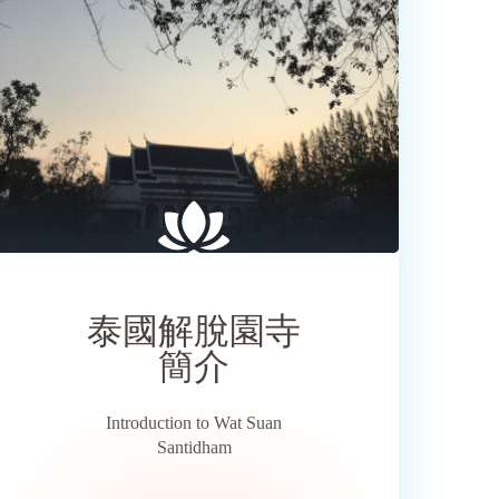
SHARE
泰國解脫園寺
簡介
Introduction to Wat Suan
Santidham