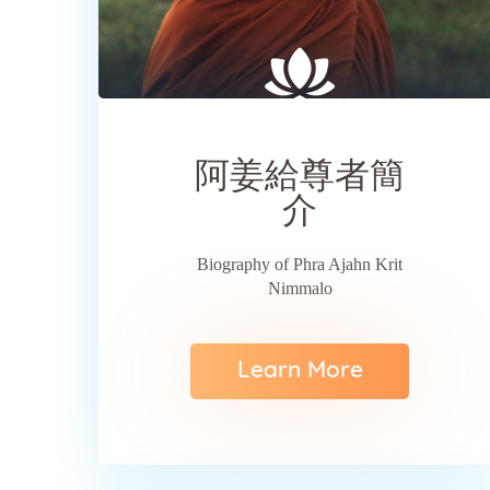
SHARE
阿姜給尊者簡
介
Biography of Phra Ajahn Krit
Nimmalo
Learn More