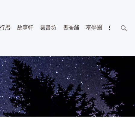
行曆
故事軒
雲書坊
書香舖
泰學園