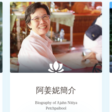
SHARE
阿姜妮簡介
Biography of Ajahn Nitiya
Petchpaibool