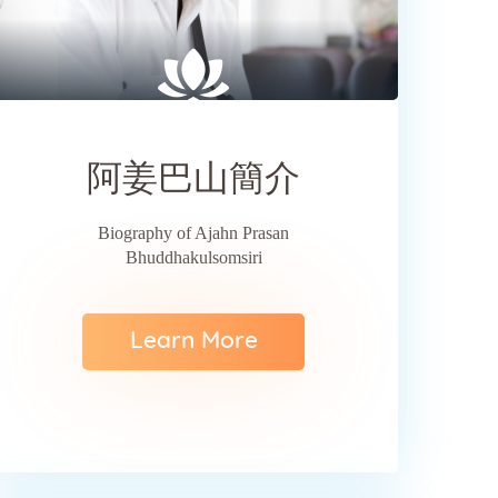
SHARE
阿姜巴山簡介
Biography of Ajahn Prasan
Bhuddhakulsomsiri
Learn More