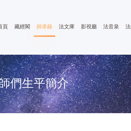
首頁
藏經閣
師承錄
法文庫
影視廳
法音泉
法
師們生平簡介