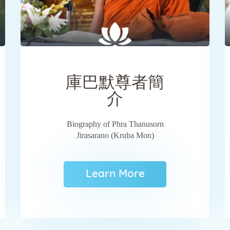
SHARE
庫巴默尊者簡
介
Biography of Phra Thanusorn
Jirasarano (Kruba Mon)
Learn More