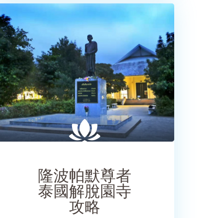
SHARE
隆波帕默尊者
泰國解脫園寺
攻略