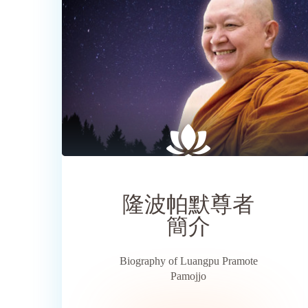
SHARE
隆波帕默尊者
簡介
Biography of Luangpu Pramote
Pamojjo