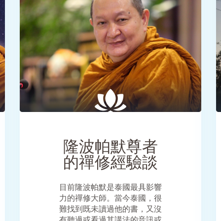
SHARE
隆波帕默尊者
的禪修經驗談
目前隆波帕默是泰國最具影響
力的禪修大師。當今泰國，很
難找到既未讀過他的書，又沒
有聽過或看過其講法的音訊或