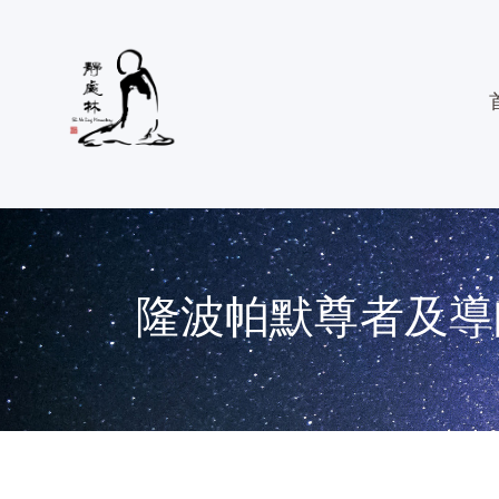
隆波帕默尊者及導