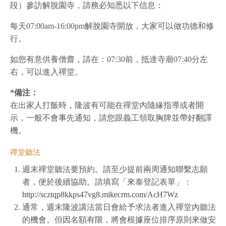
段）參訪解脫園寺，請務必知悉以下信息：
每天07:00am-16:00pm解脫園寺開放，⼤家可以做功德和修
⾏。
如您有意供養僧齋，請在：07:30前，抵達寺廟07:40分左
右，可以進⼊禪堂。
*備注：
在出家⼈打飯時，隆波有可能在禪堂內隨緣指導或者開
⽰，⼀般不會事先通知，請您跟義⼯領取胸牌並帶好翻譯
機。
禪堂聽法
週末禪堂聽法要預約。請⾄少提前兩周通知聯繫志願
者，便於後續協助。請填寫「來泰登記表單」：
http://scztqp8kkps47vg8.mikecrm.com/AcH7Wz
通常，週末隆波講法當⽇會給予求法者進⼊禪堂內聽法
的機會。但因名額有限，將會根據座位排序原則來做安