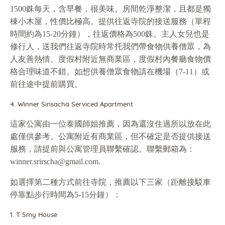
1500銖每天，含早餐，很美味。房間乾淨整潔，且都是獨
棟小木屋，性價比極高。提供往返寺院的接送服務（單程
時間約為15-20分鐘），往返價格為500銖。主人女兒也是
修行人，送我們往返寺院時常托我們帶食物供養僧眾，為
人友善熱情。度假村附近無商業區，度假村內餐廳食物價
格合理味道不錯。如想供養僧眾食物請在機場（7-11）或
前往途中提前購買。
4. Winner Sirisacha Serviced Apartment
這家公寓由一位泰國師姐推薦，因為還沒住過所以放在此
處僅供參考。公寓附近有商業區，但不確定是否提供接送
服務，請提前與公寓管理員聯繫確認。聯繫郵箱為：
winner.srirscha@gmail.com.
如選擇第二種方式前往寺院，推薦以下三家（距離接駁車
停靠點步行時間為5-15分鐘）：
1. T Smy House