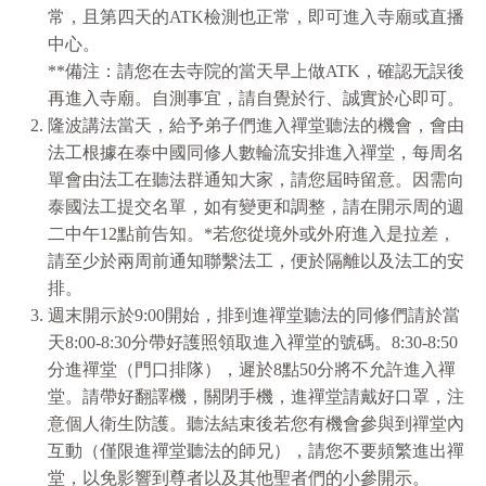
常，且第四天的ATK檢測也正常，即可進⼊寺廟或直播
中⼼。
**備注：請您在去寺院的當天早上做ATK，確認⽆誤後
再進⼊寺廟。⾃測事宜，請⾃覺於⾏、誠實於⼼即可。
隆波講法當天，給予弟子們進入禪堂聽法的機會，會由
法工根據在泰中國同修人數輪流安排進入禪堂，每周名
單會由法工在聽法群通知大家，請您屆時留意。因需向
泰國法工提交名單，如有變更和調整，請在開示周的週
二中午12點前告知。*若您從境外或外府進入是拉差，
請至少於兩周前通知聯繫法工，便於隔離以及法工的安
排。
週末開示於9:00開始，排到進禪堂聽法的同修們請於當
天8:00-8:30分帶好護照領取進入禪堂的號碼。8:30-8:50
分進禪堂（門口排隊），遲於8點50分將不允許進入禪
堂。請帶好翻譯機，關閉手機，進禪堂請戴好口罩，注
意個人衛生防護。聽法結束後若您有機會參與到禪堂內
互動（僅限進禪堂聽法的師兄），請您不要頻繁進出禪
堂，以免影響到尊者以及其他聖者們的小參開示。