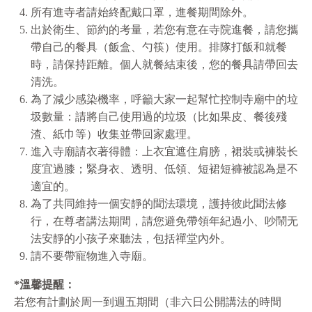
所有進寺者請始終配戴⼝罩，進餐期間除外。
出於衛⽣、節約的考量，若您有意在寺院進餐，請您攜
帶⾃⼰的餐具（飯盒、勺筷）使⽤。排隊打飯和就餐
時，請保持距離。個⼈就餐結束後，您的餐具請帶回去
清洗。
為了減少感染機率，呼籲⼤家⼀起幫忙控制寺廟中的垃
圾數量：請將⾃⼰使⽤過的垃圾（⽐如果⽪、餐後殘
渣、紙⼱等）收集並帶回家處理。
進⼊寺廟請⾐著得體：上⾐宜遮住肩膀，裙裝或褲裝⻓
度宜過膝；緊⾝⾐、透明、低領、短裙短褲被認為是不
適宜的。
為了共同維持⼀個安靜的聞法環境，護持彼此聞法修
⾏，在尊者講法期間，請您避免帶領年紀過⼩、吵鬧⽆
法安靜的⼩孩⼦來聽法，包括禪堂內外。
請不要帶寵物進⼊寺廟。
*溫馨提醒：
若您有計劃於周⼀到週五期間（⾮六⽇公開講法的時間