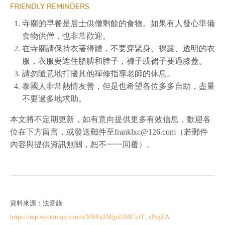
FRIENDLY REMINDERS
寺廟的早餐是居士供僧剩餘的食物。如果有人發心準備
食物供僧，也非常歡迎。
在寺廟請保持衣著得體，不要穿緊身、裸露、透明的衣
服，衣服要遮住胳膊和脖子，褲子或裙子要過膝蓋。
請勿隨意地打擾其他禪修指導老師的休息。
泰國人非常熱情友善，但是也希望各位多多自助，盡量
不要過多地求助。
本文將不定期更新，如有意向提供更多有效信息，歡迎各
位在下方留言，或發送郵件至franklxc@126.com（若郵件
內容與提供資訊無關，恕不一一回覆）。
資料來源：法音錄
https://mp.weixin.qq.com/s/M8Fz2Mjpd3MCytT_xPjqZA