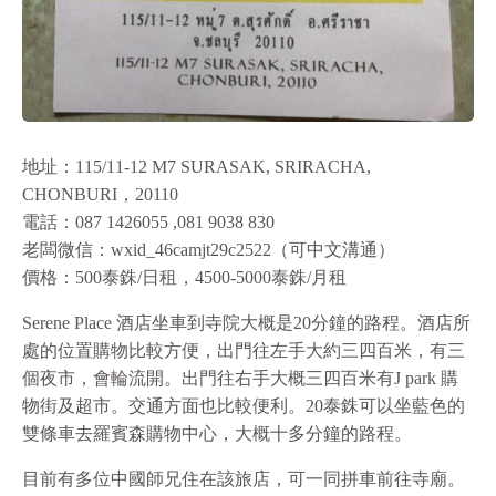
地址：115/11-12 M7 SURASAK, SRIRACHA,
CHONBURI，20110
電話：087 1426055 ,081 9038 830
老闆微信：wxid_46camjt29c2522（可中文溝通）
價格：500泰銖/日租，4500-5000泰銖/月租
Serene Place 酒店坐車到寺院大概是20分鐘的路程。酒店所
處的位置購物比較方便，出門往左手大約三四百米，有三
個夜市，會輪流開。出門往右手大概三四百米有J park 購
物街及超市。交通方面也比較便利。20泰銖可以坐藍色的
雙條車去羅賓森購物中心，大概十多分鐘的路程。
目前有多位中國師兄住在該旅店，可一同拼車前往寺廟。