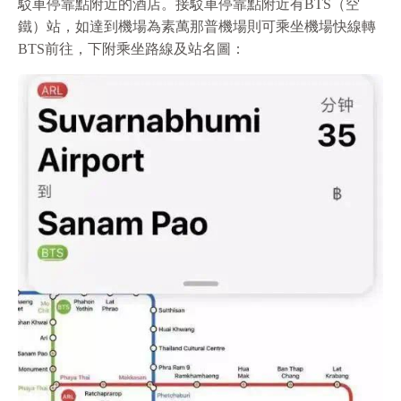
駁車停靠點附近的酒店。接駁車停靠點附近有BTS（空
鐵）站，如達到機場為素萬那普機場則可乘坐機場快線轉
BTS前往，下附乘坐路線及站名圖：