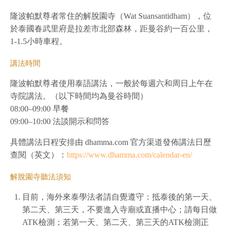
隆波帕默尊者常住的解脫園寺（Wat Suansantidham），位
於泰國春武里府是拉差市北部森林，距曼谷約一百公里，
1-1.5小時車程。
講法時間
隆波帕默尊者使用泰語講法，一般於每週六和周日上午在
寺院講法。（以下時間均為曼谷時間）
08:00–09:00 早餐
09:00–10:00 法談開示和問答
具體講法⽇程安排由 dhamma.com 官⽅渠道發佈講法⽇歷
查閱（英⽂）：
https://www.dhamma.com/calendar-en/
解脫園寺聽法須知
⽬前，海外來泰學法者請⾃覺遵守：抵泰後的第⼀天、
第⼆天、第三天，不要進⼊寺廟或直播中⼼；請每⽇做
ATK檢測；若第⼀天、第⼆天、第三天的ATK檢測正