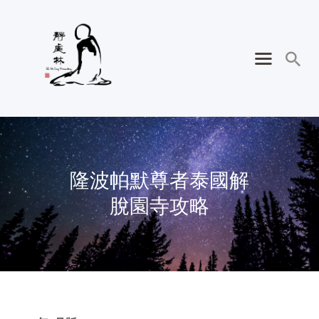
隆波帕默尊者泰國解
脫園寺攻略