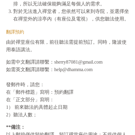
排，所以⽆法確保能夠滿⾜每個⼈的需求。
對於⽆法進⼊禪堂者，您依然可以來到寺院，並選擇坐
在禪堂外的涼亭內（有座位及電視），供您聽法使⽤。
翻譯預約
由於禪堂座位有限，前往聽法需提前預訂。同時，隆波使
用泰語講法。
如需中文翻譯請聯繫：sherry87081@gmail.com
如需英文翻譯請聯繫：help@dhamma.com
發郵件時，請您：
在「郵件標題」寫明：預約翻譯
在「正⽂部分」寫明：
1） 前來聽法的具體起⽌⽇期
2）聽法⼈數；
**備注：
以上郵箱僅供預約翻譯、預訂禪堂座位⽤途；不提供個⼈