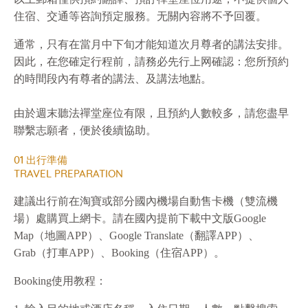
住宿、交通等咨詢預定服務。⽆關內容將不予回覆。
通常，只有在當⽉中下旬才能知道次⽉尊者的講法安排。
因此，在您確定⾏程前，請務必先⾏上⽹確認：您所預約
的時間段內有尊者的講法、及講法地點。
由於週末聽法禪堂座位有限，且預約⼈數較多，請您盡早
聯繫志願者，便於後續協助。
01 出行準備
TRAVEL PREPARATION
建議出行前在淘寶或部分國內機場自動售卡機（雙流機
場）處購買上網卡。請在國內提前下載中文版Google
Map（地圖APP）、Google Translate（翻譯APP）、
Grab（打車APP）、Booking（住宿APP）。
Booking使用教程：