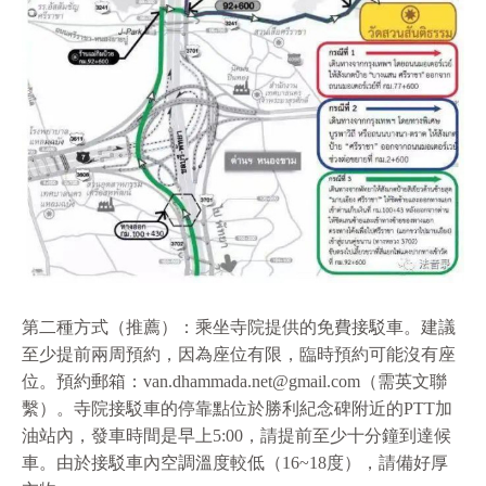
第二種方式（推薦）：乘坐寺院提供的免費接駁車。建議
至少提前兩周預約，因為座位有限，臨時預約可能沒有座
位。預約郵箱：van.dhammada.net@gmail.com（需英文聯
繫）。寺院接駁車的停靠點位於勝利紀念碑附近的PTT加
油站內，發車時間是早上5:00，請提前至少十分鐘到達候
車。由於接駁車內空調溫度較低（16~18度），請備好厚