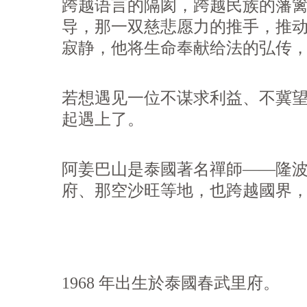
跨越语言的隔阂，跨越民族的藩
导，那一双慈悲愿力的推手，推
寂静，他将生命奉献给法的弘传
若想遇见一位不谋求利益、不冀
起遇上了。
阿姜巴山是泰國著名禪師——隆
府、那空沙旺等地，也跨越國界
1968 年出生於泰國春武里府。