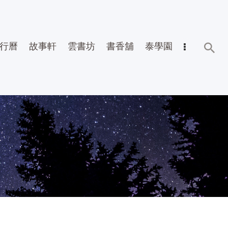
行曆
故事軒
雲書坊
書香舖
泰學園