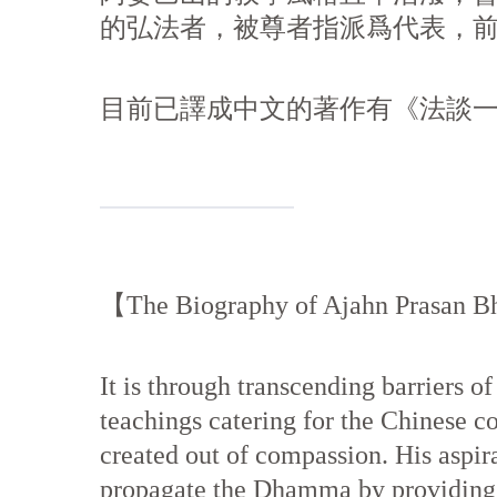
的弘法者，被尊者指派爲代表，
目前已譯成中文的著作有《法談
【The Biography of Ajahn Prasan 
It is through transcending barriers o
teachings catering for the Chinese c
created out of compassion. His aspira
propagate the Dhamma by providing sy