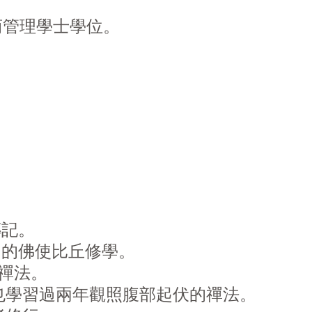
ity工商管理學士學位。
傳記。
名的佛使比丘修學。
的禪法。
禪，也學習過兩年觀照腹部起伏的禪法。