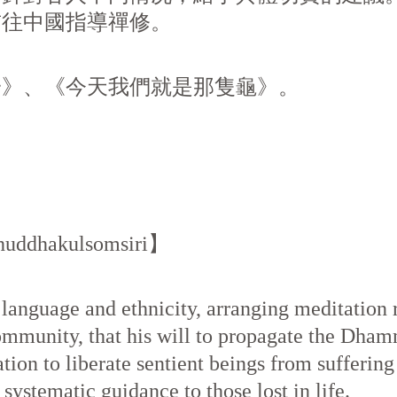
前往中國指導禪修。
一》、《今天我們就是那隻龜》。
Bhuddhakulsomsiri】
f language and ethnicity, arranging meditation 
ommunity, that his will to propagate the Dham
tion to liberate sentient beings from sufferin
stematic guidance to those lost in life.