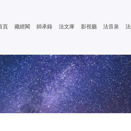
首頁
藏經閣
師承錄
法文庫
影視廳
法音泉
法