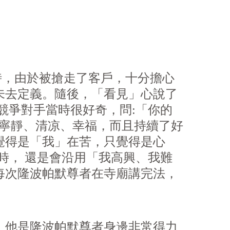
問題時，由於被搶走了客戶，十分擔心
未去定義。隨後，「看見」心說了
競爭對手當時很好奇，問:「你的
得寧靜、清凉、幸福，而且持續了好
覺得是「我」在苦，只覺得是心
時， 還是會沿用「我高興、我難
每次隆波帕默尊者在寺廟講完法，
。他是隆波帕默尊者身邊非常得力