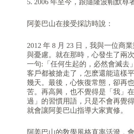
5. 2006 年至今，跟隨隆波帕默
阿姜巴山在接受採訪時說：
2012 年 8 月 23 日，我
與憂慮。就在那時，心發生了兩
一句:「任何生起的，必然會滅去
客戶都被搶走了，怎麽還能這樣平
幾天。最後，心恢復常態，卻再
苦。再高興，也不覺得是「我」在
過」的習慣用語，只是不會再覺
就會讓阿姜巴山指導大家實修。
阿姜巴山的敎學風格直率活潑，