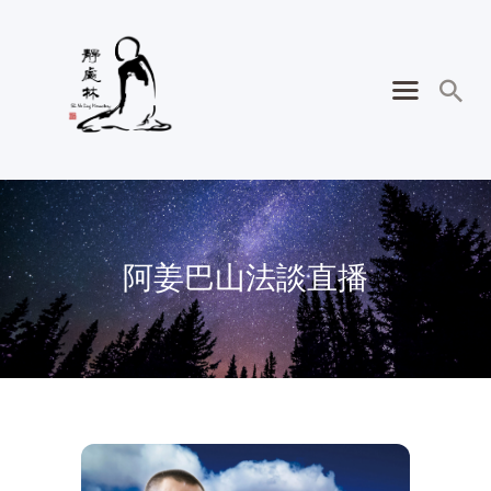
阿姜巴山法談直播