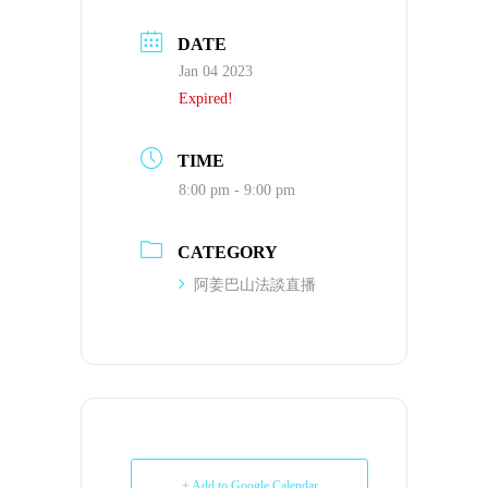
DATE
Jan 04 2023
Expired!
TIME
8:00 pm - 9:00 pm
CATEGORY
阿姜巴山法談直播
+ Add to Google Calendar