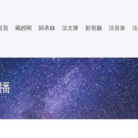
首頁
藏經閣
師承錄
法文庫
影視廳
法音泉
法
播