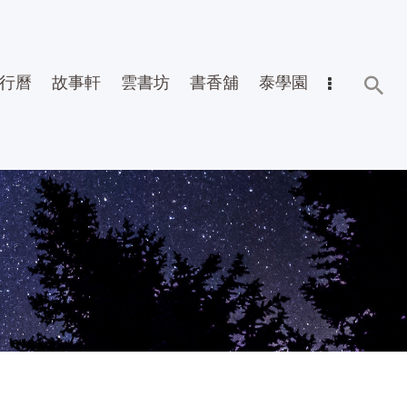
行曆
故事軒
雲書坊
書香舖
泰學園