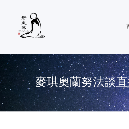
麥琪奧蘭努法談直