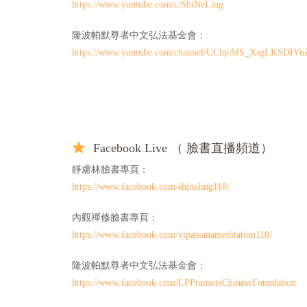
https://www.youtube.com/c/ShiNeLing
隆波帕默尊者中文弘法基金會：
https://www.youtube.com/channel/UChpAfS_XsgLKSDIV
Facebook Live （ 臉書直播頻道）
靜慮林臉書專頁：
https://www.facebook.com/shineling118/
內觀禪修臉書專頁：
https://www.facebook.com/vipassanameditation118/
隆波帕默尊者中文弘法基金會：
https://www.facebook.com/LPPramoteChineseFoundation