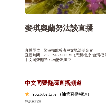
麥琪奧蘭努法談直播
直播單位：隆波帕默尊者中文弘法基金會
直播時間：2:30PM～4:00PM（馬新/北京/台灣/
中文同聲翻譯：坤能/颯嵐亞
中文同聲翻譯直播頻道
YouTube Live （油管直播頻道）
靜慮林頻道：