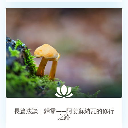
SHARE
長篇法談｜歸零——阿姜蘇納瓦的修行
之路