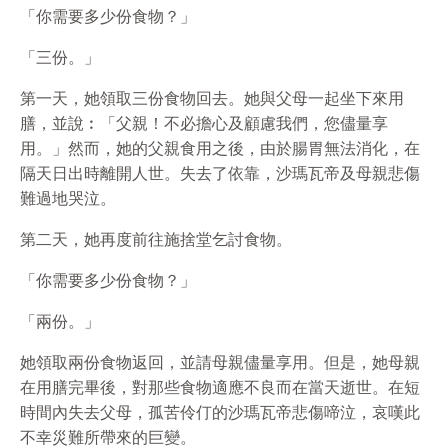
「你需要多少份食物？」
「三份。」
第一天，她領取三份食物回去。她與父母一起坐下來用
膳，並說︰「父親！不必擔心及顧慮我們，您儘量享
用。」然而，她的父親食用之後，由於腸胃無法消化，在
隔天日出時離開人世。失去了依靠，沙瑪瓦帝及母親悲傷
難過地哭泣。
第二天，她再度前往施捨堂乞討食物。
「你需要多少份食物？」
「兩份。」
她領取兩份食物返回，並請母親儘量享用。但是，她母親
在用膳完畢後，對那些食物適應不良而在當天逝世。在短
時間內失去父母，孤苦伶仃的沙瑪瓦帝悲傷啼泣，哀嘆此
不幸災難所帶來的巨變。