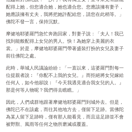
配得上她，但您適合她，她也適合您。您應該擁有妻子，
她應該擁有丈夫，我將把她許配給您，請您在此稍等。」
佛陀不發一言，保持沉默。
摩健地耶婆羅門急忙奔跑回家，對妻子說：「夫人！我已
找到能般配得上女兒的男人。快！為她穿上美麗的衣
裳。」於是，摩健地耶婆羅門帶著盛裝打扮的女兒及妻子
前往佛陀之處。
此時，舉城人民議論紛紛︰「一直以來，這婆羅門對每一
位提親者說︰『你配不上我的女兒。』而拒絕將女兒嫁給
任何人，如今他卻說︰『今天我遇見適合我女兒的人。』
那是何等人物呢？我們得去瞧瞧。」
因此，人們成群地跟著摩健地耶婆羅門到城外去。但是，
佛陀已不在該處，而往其他地方去，僅留下足跡。當佛陀
為某人留下足跡時，僅有那人能看見，而且這足跡並不會
被野獸、風雨等任何之物所磨滅或覆蓋。