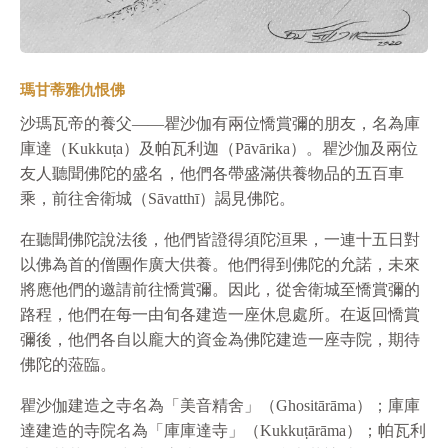
瑪甘蒂雅仇恨佛
沙瑪瓦帝的養父——瞿沙伽有兩位憍賞彌的朋友，名為庫
庫達（Kukkuṭa）及帕瓦利迦（Pāvārika）。瞿沙伽及兩位
友人聽聞佛陀的盛名，他們各帶盛滿供養物品的五百車
乘，前往舍衛城（Sāvatthī）謁見佛陀。
在聽聞佛陀說法後，他們皆證得須陀洹果，一連十五日對
以佛為首的僧團作廣大供養。他們得到佛陀的允諾，未來
將應他們的邀請前往憍賞彌。因此，從舍衛城至憍賞彌的
路程，他們在每一由旬各建造一座休息處所。在返回憍賞
彌後，他們各自以龐大的資金為佛陀建造一座寺院，期待
佛陀的蒞臨。
瞿沙伽建造之寺名為「美音精舍」（Ghositārāma）；庫庫
達建造的寺院名為「庫庫達寺」（Kukkuṭārāma）；帕瓦利