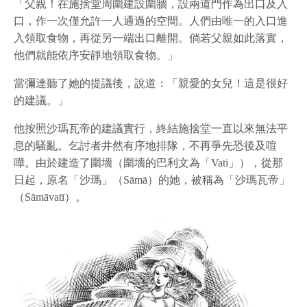
「父親！在施捨堂周圍建設圍牆，設兩道門作為出口及入
口，作一次僅允許一人通過的空間。人們由唯一的入口進
入領取食物，再從另一端出口離開。倘若父親如此落實，
他們就能依序安靜地領取食物。」
當彌達聽了她的提議後，說道：「親愛的女兒！這是很好
的建議。」
他按照沙瑪瓦帝的建議實行，終結施捨堂一直以來無法平
息的騷亂。乞討者井然有序地排隊，不再爭先恐後及喧
嘩。由於建造了圍墻（圍墻的巴利文為「Vati」），從那
日起，原名「沙瑪」（Sāmā）的她，被稱為「沙瑪瓦帝」
（Sāmāvatī）。