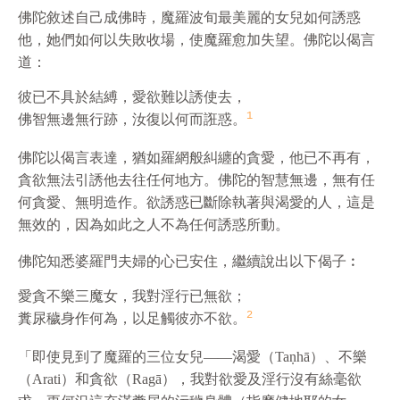
佛陀敘述自己成佛時，魔羅波旬最美麗的女兒如何誘惑
他，她們如何以失敗收場，使魔羅愈加失望。佛陀以偈言
道：
彼已不具於結縛，愛
欲
難以誘使去，

1
佛智無邊無行跡，汝復以何而誑惑。
佛陀以偈言表達，猶如羅網般糾纏的貪愛，他已不再有，
貪
欲
無法引誘他去往任何地方。佛陀的智慧無邊，無有任
何貪愛、無明造作。
欲
誘惑已斷除執著與渴愛的人，這是
無效的，因為如此之人不為任何誘惑所動。
佛陀知悉婆羅門夫婦的心已安住，繼續說出以下偈子︰
愛貪不樂三魔女，我對淫行已無
欲
；

2
糞尿穢身作何為，以足觸彼亦不
欲
。
「即使見到了魔羅的三位女兒——渴愛（Taṇhā）、不樂
（Arati）和貪
欲
（Ragā），我對
欲
愛及淫行沒有絲毫
欲