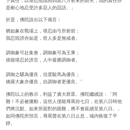
予責任，以堪忍抵擋由四面八方射來的箭矢，我的責任亦
是耐心地忍受許多惡人的惡語。」
於是，佛陀說出以下偈言︰
猶如象在戰場上，堪忍由弓所射箭；

我忍毀謗亦如是，世人多是無戒者。

調御象可赴集會，調御象可為王乘；

彼能堪忍於謗言，人中最勝調御者。

調御之騾為優良，信度駿馬為優良；

4
矯羅大象亦優良，自調御者更優良。
佛陀以上的教示，利益了廣大群眾。佛陀繼續說：「阿
難！不必被擾動，這些人僅能辱罵你七日，在第八日時他
們將沉默。如來所面對的困難，將不會延續至第八日。」
如同佛陀所預言，辱罵聲在第八日止息，城內恢復了平
靜。