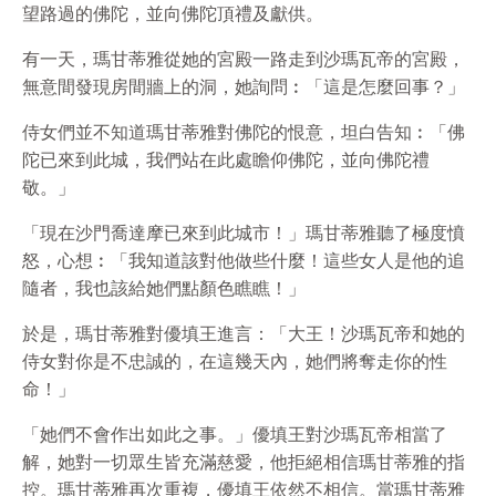
望路過的佛陀，並向佛陀頂禮及獻供。
有一天，瑪甘蒂雅從她的宮殿一路走到沙瑪瓦帝的宮殿，
無意間發現房間牆上的洞，她詢問︰「這是怎麼回事？」
侍女們並不知道瑪甘蒂雅對佛陀的恨意，坦白告知︰「佛
陀已來到此城，我們站在此處瞻仰佛陀，並向佛陀禮
敬。」
「現在沙門喬達摩已來到此城市！」瑪甘蒂雅聽了極度憤
怒，心想︰「我知道該對他做些什麼！這些女人是他的追
隨者，我也該給她們點顏色瞧瞧！」
於是，瑪甘蒂雅對優填王進言：「大王！沙瑪瓦帝和她的
侍女對你是不忠誠的，在這幾天內，她們將奪走你的性
命！」
「她們不會作出如此之事。」優填王對沙瑪瓦帝相當了
解，她對一切眾生皆充滿慈愛，他拒絕相信瑪甘蒂雅的指
控。瑪甘蒂雅再次重複，優填王依然不相信。當瑪甘蒂雅