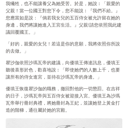
我犧牲，也不能讓養父為她受苦。於是，她說︰「親愛的
父親！當一位國王對您下令，您不能說︰『我們不給。』
您應當如是說：『倘若我女兒的五百侍女被允許留在她的
身邊，我們將讓她進入王宮生活。』父親!請您依照我此建
議回覆國王。」
「好的，親愛的女兒！若這是你的意願，我將依照你所說
的去做。」
瞿沙伽依照沙瑪瓦帝的建議，向優填王傳達訊息，優填王
聽後喜形於色，歡喜地說︰「即使她們的人數上千，也要
讓所有的侍女進宮，並待在沙瑪瓦帝的身邊。」
優填王恢復瞿沙伽的職務，撤回對他的一切懲罰。在吉祥
的日子，沙瑪瓦帝與五百侍女被迎接入宮。優填王為沙瑪
瓦帝舉行冊封典禮，將她冊封為王妃，並讓她登上黃金打
造的階梯，通往屬於她的宮殿。