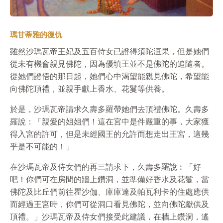
瑪甘蒂雅的復仇
雖然沙瑪瓦帝王妃及五百侍女已證得須陀洹果，但是她們
從未有機會親見佛陀，因為優填王並不是佛陀的追隨者。
從她們證悟的那日起，她們心中渴望能親見佛陀，希望能
向佛陀頂禮，並親手獻上香水、花鬘等供養。
於是，沙瑪瓦帝請求久壽多羅帶她們去頂禮佛陀。久壽多
羅說：「親愛的姐姐們！這在宮中是件嚴重的事，大家獲
得入宮的許可，但是未經國王的允許而想走出王宮，這幾
乎是不可能的！」
在沙瑪瓦帝及侍女們的再三請求下，久壽多羅說︰「好
吧！你們可在房間的牆上鑽洞，並準備好香水及花鬘，當
佛陀及比丘們前往瞿沙伽、庫庫達及帕瓦利卡的住處應供
而經過王宮時，你們可從洞口看見佛陀，並向佛陀獻供及
頂禮。」沙瑪瓦帝及侍女們接受此建議，在牆上鑽洞，遙