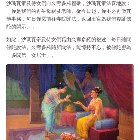
沙瑪瓦帝及侍女們向久壽多羅禮敬，沙瑪瓦帝法喜地說：
「你是我們的再生母親及老師。從今日起，你不必再做其
他事務，每日僅需前往寺院聞法，返回王宮為我們複誦佛
陀的開示。」
如此，沙瑪瓦帝及侍女們藉由久壽多羅的複述，每日聽聞
佛陀說法。久壽多羅隨所聞法，能憶持不忘，被佛陀譽為
「多聞第一女居士」。