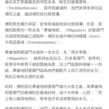
迦在其芒果園建造的寺院名為「帕瓦利迦菴婆林」
（Pāvārikambavana）。當寺院建成時，他們派遣使者往詣
佛陀之處，邀請佛陀前往憍賞彌。
佛陀慈悲履行承諾，從舍衛城啟程前往憍賞彌。但是，當
佛陀觀察到一對名為「摩健地耶」（Māgaṇḍiya）的婆羅門
夫婦證悟因緣已成熟時，佛陀在途中轉往拘樓國（Kuru）
卡瑪瑟曇城（Kammāsadamma）。
摩健地耶婆羅門夫婦有一名女兒，名「瑪甘蒂雅」
（Māgandiyā），她長得如花似玉。許多婆羅門、剎帝利、
富商等年輕男子都想娶她為妻，但上門提親時都被一一拒
絕。摩健地耶婆羅門認為他們都配不上自己漂亮的女兒，
因此正物色合適的女婿。
此時，佛陀前往摩健地耶婆羅門進行火祭之處，當摩健地
耶婆羅門目睹佛陀莊嚴相好時，他十分仰慕，心想：「世
上無人能與他相比，唯有他才有資格娶我的女兒。」
他趨前對佛陀說：「沙門！我有獨生女，至今未見有誰能