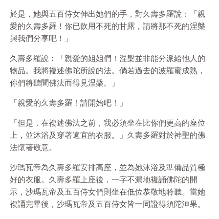
於是，她與五百侍女伸出她們的手，對久壽多羅說：「親
愛的久壽多羅！你已飲用不死的甘露，請將那不死的涅槃
與我們分享吧！」
久壽多羅說︰「親愛的姐姐們！涅槃並非能分派給他人的
物品。我將複述佛陀所說的法。倘若過去的波羅蜜成熟，
你們將聽聞佛法而得見涅槃。」
「親愛的久壽多羅！請開始吧！」
「但是，在複述佛法之前，我必須坐在比你們更高的座位
上，並沐浴及穿著適宜的衣服。」久壽多羅對於神聖的佛
法懷著敬意。
沙瑪瓦帝為久壽多羅安排高座，並為她沐浴及準備品質極
好的衣服。久壽多羅上座後，一字不漏地複誦佛陀的開
示，沙瑪瓦帝及五百侍女們則坐在低位恭敬地聆聽。當她
複誦完畢後，沙瑪瓦帝及五百侍女皆一同證得須陀洹果。