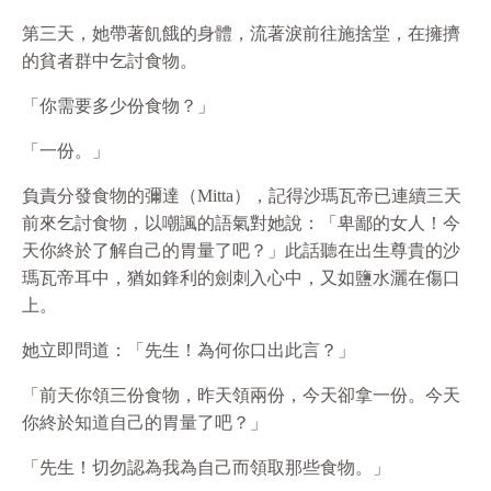
第三天，她帶著飢餓的身體，流著淚前往施捨堂，在擁擠
的貧者群中乞討食物。
「你需要多少份食物？」
「一份。」
負責分發食物的彌達（Mitta），記得沙瑪瓦帝已連續三天
前來乞討食物，以嘲諷的語氣對她說：「卑鄙的女人！今
天你終於了解自己的胃量了吧？」此話聽在出生尊貴的沙
瑪瓦帝耳中，猶如鋒利的劍刺入心中，又如鹽水灑在傷口
上。
她立即問道：「先生！為何你口出此言？」
「前天你領三份食物，昨天領兩份，今天卻拿一份。今天
你終於知道自己的胃量了吧？」
「先生！切勿認為我為自己而領取那些食物。」