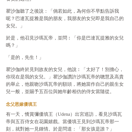
瞿沙伽聽了之後說：「倘若如此，為何你不早點告訴我
呢？巴達瓦提雅是我的朋友，我朋友的女兒即是我自己的
女兒。」
於是，他召見沙瑪瓦帝，並問︰「你是巴達瓦提雅的女兒
嗎？」
「是的，先生！」
瞿沙伽終於見到故友的女兒，他說︰「太好了！別擔心，
你現在是我的女兒。」瞿沙伽讚許沙瑪瓦帝的聰慧及高貴
的舉止，他親吻沙瑪瓦帝的額頭，將她當作自己的親生女
兒一般，並賜予五百位與她年齡相仿的侍女當隨從。
念父恩嫁優填王
有一天，憍賞彌優填王（Udena）出宮巡訪，看見沙瑪瓦
帝與五百侍女在花園嬉戲。當優填王見到沙瑪瓦帝那一
刻，就對她一見鍾情。於是問道：「那女孩是誰？」