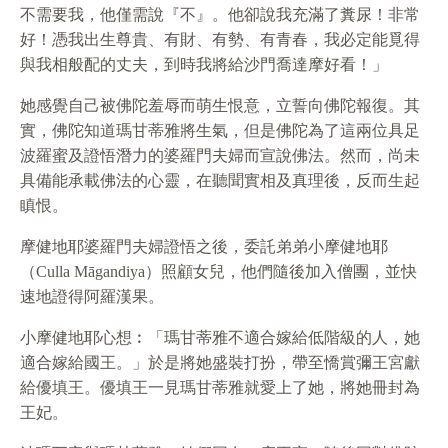
不需要我，他僅需說『不』。他卻說我充滿了糞尿！非常
好！憑我出生尊貴、有財、有勢、有青春，我必定能覓得
與我相般配的丈夫，到時我將給沙門喬達摩好看！」
她感覺自己被佛陀羞辱而萌生恨意，立誓向佛陀報復。其
實，佛陀知道瑪甘蒂雅將生氣，但是佛陀為了這兩位具足
波羅蜜及證悟潛力的婆羅門夫婦而宣說佛法。然而，尚未
具備能承載佛法的心靈，在聽聞實相及真理後，反而生起
瞋恨。
摩健地耶婆羅門夫婦證悟之後，委託弟弟小摩健地耶
（Culla Māgandiya）照顧女兒，他們隨後加入僧團，並快
速地證得阿羅漢果。
小摩健地耶心想︰「瑪甘蒂雅不適合嫁給低階級的人，她
適合嫁給國王。」於是將她盛裝打扮，帶至憍賞彌王宮獻
給優填王。優填王一見瑪甘蒂雅就愛上了她，將她冊封為
王妃。