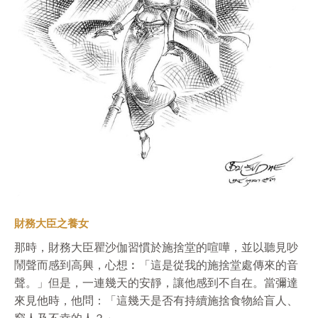
財務大臣之養女
那時，財務大臣瞿沙伽習慣於施捨堂的喧嘩，並以聽見吵
鬧聲而感到高興，心想︰「這是從我的施捨堂處傳來的音
聲。」但是，一連幾天的安靜，讓他感到不自在。當彌達
來見他時，他問：「這幾天是否有持續施捨食物給盲人、