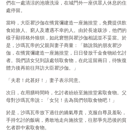
們在一處清涼的池塘洗澡，在城門外一座供眾人休息的住
處停留。
當時，大臣瞿沙伽在憍賞彌建造一座施捨堂，免費提供飲
食給旅人、窮人及遭遇不幸的人。由於長途跋涉，他們的
樣子顯得格外狼狽，如此窘態與瞿沙伽相認並不妥當。於
是，沙瑪瓦帝的父親與妻子商量：「聽說我的朋友瞿沙
伽，在憍賞彌建造一座施捨堂，日日發放千金食物給乞討
者。我們請女兒到該處領取食物，在此逗留兩日，待恢復
體力後再前往拜訪大臣瞿沙伽。」
「夫君！此甚好！」妻子表示同意。
次日，在用膳時間時，乞討者紛紛至施捨堂索取食物。父
母對沙瑪瓦帝說︰「女兒！去為我們領取食物吧！」
於是，沙瑪瓦帝放下過往的嬌氣尊貴，克服自尊及羞恥，
手持乞討的飯碗，勇敢地走向施捨堂，往那爭先恐後的貧
乞者群中索取食物。