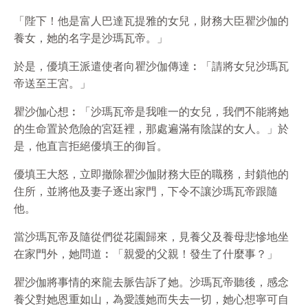
「陛下！他是富人巴達瓦提雅的女兒，財務大臣瞿沙伽的
養女，她的名字是沙瑪瓦帝。」
於是，優填王派遣使者向瞿沙伽傳達︰「請將女兒沙瑪瓦
帝送至王宮。」
瞿沙伽心想︰「沙瑪瓦帝是我唯一的女兒，我們不能將她
的生命置於危險的宮廷裡，那處遍滿有陰謀的女人。」於
是，他直言拒絕優填王的御旨。
優填王大怒，立即撤除瞿沙伽財務大臣的職務，封鎖他的
住所，並將他及妻子逐出家門，下令不讓沙瑪瓦帝跟隨
他。
當沙瑪瓦帝及隨從們從花園歸來，見養父及養母悲慘地坐
在家門外，她問道︰「親愛的父親！發生了什麼事？」
瞿沙伽將事情的來龍去脈告訴了她。沙瑪瓦帝聽後，感念
養父對她恩重如山，為愛護她而失去一切，她心想寧可自