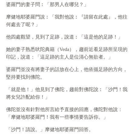
婆羅門的妻子問︰「那男人在哪兒？」
摩健地耶婆羅門說︰「我對他說︰『請留在此處』，他往
何處去了呢？」
他四處觀望，見到了足跡，說道︰「這是他的足跡！」
她的妻子熟悉吠陀典籍（Veda），趨前近看足跡所呈現的
印記，說道：「這足跡的主人是位清心無
欲
者。」
婆羅門並沒有將妻子的話放在心上，他依循足跡的方向，
堅持要找到佛陀。
「就是他！」他見到了佛陀，趨前對佛陀說︰「沙門！我
將女兒許配給你！」
佛陀並沒有針對他所言給予直接的回應，佛陀對他說：
「摩健地耶婆羅門！我有一些事情要告訴你。」
「沙門！請說。」摩健地耶婆羅門回答。