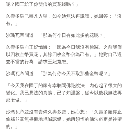
呢？國王給了你雙倍的買花錢嗎？」
久壽多羅已轉凡入聖，如今她無法再說謊，她回答：「沒
有。」
沙瑪瓦帝問道：「那為何今日有如此多的花呢？」
久壽多羅向王妃懺悔︰「因為今日我沒有偷竊。之前我僅
以四枚金幣買花，其餘四枚金幣佔為己有。」她對自己過
去不當的行為，請求王妃寬恕。
沙瑪瓦帝問道：「那為何你今天不取那些金幣呢？」
「今天我在園丁的家有幸聽聞佛陀說法，內心起了很大的
變化。我已見法的真義，已了知涅槃，從今以後我無法再
那麼做。」
沙瑪瓦帝並沒有責備久壽多羅，她心想︰「久壽多羅停止
偷竊並毫無畏懼地坦誠認錯，她所領悟的佛法必定是神聖
的。」