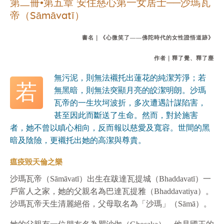
第二冊•第五章 安住慈心第一女居士──沙瑪瓦
帝（Sāmāvatī）
書名｜《心微笑了——佛陀時代的女性證悟道跡》
作者｜釋了覺、釋了塵
無污泥，則無法襯托出蓮花的純潔芳淨；若
若
無黑暗，則無法突顯月亮的皎潔明朗。沙瑪
瓦帝的一生坎坷波折，多次遭遇計謀陷害，
甚至因此而斷送了生命。然而，對於施害
者，她不曾以瞋心相向，反而報以慈愛及寬容。世間的黑
暗及陰險，更襯托出她的高潔與尊貴。
瘟疫毀天倫之樂
沙瑪瓦帝（Sāmāvatī）出生在跋達瓦提城（Bhaddavatī）一
戶富人之家，她的父親名為巴達瓦提雅（Bhaddavatiya）。
沙瑪瓦帝天生清麗絕俗，父母取名為「沙瑪」（Sāmā）。