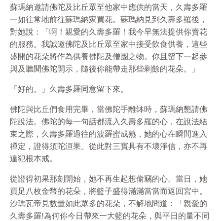
蘇瑪納邀請佛陀及比丘眾至他家中應供的當天，久壽多羅
一如往常地前往蘇瑪納家買花。蘇瑪納見到久壽多羅後，
對她說：「啊！親愛的久壽多羅！我今早無法提供你賣花
的服務。我誠邀佛陀及比丘眾至家中接受飲食供養，這些
盛開的花朵將作為供養佛陀及僧團之物。你且留下一起參
與及聽聞佛陀開示，隨後你能帶走那些剩餘的花朵。」
「好的。」久壽多羅同意留下來。
佛陀與比丘們食用完畢，當佛陀手離缽時，蘇瑪納懇請佛
陀說法。佛陀的每一句話都流入久壽多羅的心，在說法結
束之際，久壽多羅過往的波羅蜜成熟，她的心在瞬間進入
禪定，證得須陀洹果。從此對三寶具有不壞淨信，亦不再
違犯根本戒。
從證得初果那刻開始，她不再生起想偷竊的心。當日，她
買足八枚金幣的花朵，將籃子盛得滿滿當當而返回宮中。
沙瑪瓦帝見數量如此眾多的花朵，不解地問道：「親愛的
久壽多羅!為何你今日帶來一大籃的花朵，與平日的量不同