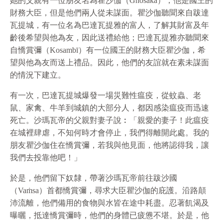
她的父親有一位朋友名為瞿沙伽（Ghosaka），他是國王的
財務大臣，但是他們兩人從未謀面。瞿沙伽聽聞來自跋達
瓦提城，有一位名為巴達瓦提雅的富人，了解其財富及年
齡後希望與他為友，因此送禮給他；巴達瓦提雅亦聽聞來
自憍賞彌（Kosambī）有一位國王的財務大臣瞿沙伽，希
望與他為友而送上禮品。因此，他們的友誼就在素未謀面
的情況下建立。
有一次，巴達瓦提城爆發一場災難性瘟疫，從蚊蟲、老
鼠、家禽、牛羊到城鎮的大部分人，都因感染瘟疫而迅速
死亡。沙瑪瓦帝的父親對妻子說︰「親愛的妻子！此瘟疫
在城裡肆虐，不知何時才會停止，我們得離開此處。我的
朋友瞿沙伽住在憍賞彌，若我與他見面，他將認得我，讓
我們去投靠他吧！」
於是，他們留下奴隸，帶著沙瑪瓦帝前往跋沙國
（Vaṁsa）首都憍賞彌，尋求大臣瞿沙伽的庇護。沿路顛
沛流離，他們備用的食物與水皆在途中耗盡。忍著飢渴及
曝曬，抵達憍賞彌時，他們的身體已疲憊不堪。於是，他