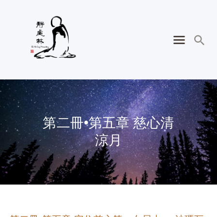
第二冊•第五章 慈心清
涼月