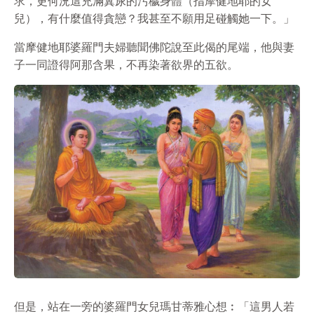
求，更何況這充滿糞尿的污穢身體（指摩健地耶的女
兒），有什麼值得貪戀？我甚至不願用足碰觸她一下。」
當摩健地耶婆羅門夫婦聽聞佛陀說至此偈的尾端，他與妻
子一同證得阿那含果，不再染著
欲
界的五
欲
。
但是，站在一旁的婆羅門女兒瑪甘蒂雅心想︰「這男人若