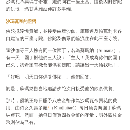
沙瑪瓦帝與瑪甘蒂雅，她們同在一座王宮。隨後因對佛陀
的仇恨，瑪甘蒂雅延伸許多事端。
沙瑪瓦帝的證悟
佛陀抵達憍賞彌，並接受由瞿沙伽、庫庫達及帕瓦利卡各
自建造的三座寺院。佛陀及僧眾們輪流住在此三座寺院。
瞿沙伽等三人擁有同一位園丁，名為蘇瑪納（Sumana）。
有一天，園丁對他們三人說︰「主人！我成為你們的園丁
已久，我希望有機會能供養佛陀，請讓出一天給我吧！」
「好吧！明天由你供養佛陀。」他們回答。
於是，蘇瑪納歡喜地邀請佛陀次日接受他的飲食供養。
那時，優填王每日賜予八枚金幣作為沙瑪瓦帝買花的費
3
用。由侍女久壽多羅
（Khujjuttarā）每日負責向園丁蘇瑪
納買花。然而，她每日僅買四枚金幣的花量，另外四枚金
幣則佔為己有。