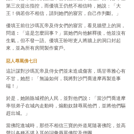
第三次提出指控，而優填王仍然不相信時，她說：「大
王！倘若你不相信，請到她們的寢宮，自己作判斷。」
優填王前往沙瑪瓦帝及侍女們的寢宮，看見牆壁上的洞，
問道︰「這是怎麼回事？」當她們向他解釋後，他並沒有
生氣，但不發一語。優填王吩咐吏人將牆上的洞口封起
來，並為所有房間製作窗戶。
惡人辱罵佛七日
這計謀對沙瑪瓦帝及侍女們並未造成傷害，瑪甘蒂雅心有
不甘，她想︰「無論如何，我將對沙門喬達摩再製造事
端！」
於是，她賄賂城裡的人民，並對他們說︰「當沙門喬達摩
率領弟子在城內走動時，煽動奴隸辱罵他們，並將他們驅
趕出城。」
當佛陀進城時，那些不相信三寶的外道尾隨著佛陀，並高
聲以各種不堪入耳的詞彙辱罵佛陀及僧團。