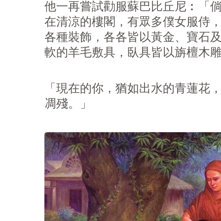
他一再嘗試勸服蘇巴比丘尼︰「
在清涼的樓閣，有眾多僕女服侍
各種裝飾，各各皆以黃金、寶石
軟的羊毛敷具，臥具皆以旃檀木
「現在的你，猶如出水的青蓮花
凋殘。」