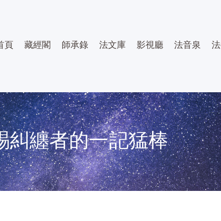
首頁
藏經閣
師承錄
法文庫
影視廳
法音泉
法
 賜糾纏者的一記猛棒