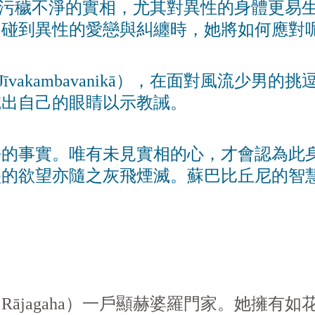
污穢不淨的實相，尤其對異性的身體更易
，碰到異性的愛戀與糾纏時，她將如何應對
Jīvakambavanikā），在面對風流少
挖出自己的眼睛以示教誡。
爭的事實。唯有未見實相的心，才會認為此
盛的
欲
望亦隨之灰飛煙滅。蘇巴比丘尼的智
ājagaha）一戶顯赫婆羅門家。她擁有