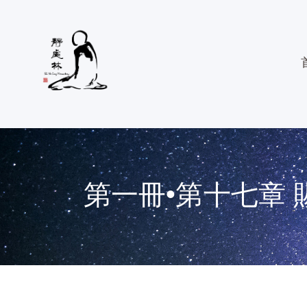
第一冊•第十七章