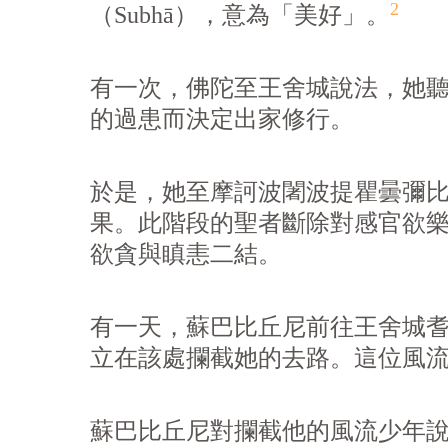
2
（Subhā），意為「美好」。
有一次，佛陀至王舍城說法，她
的過患而決定出家修行。
於是，她至摩訶波闍波提瞿曇彌比丘尼（
果。此階段的聖者斷除對感官
欲
欲
貪與瞋恚二結。
有一天，蘇巴比丘尼前往王舍城耆婆芒
立在該處攔截她的去路。這位風
蘇巴比丘尼對攔截他的風流少年