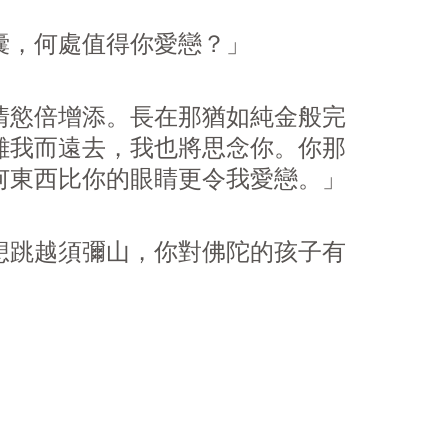
囊，何處值得你愛戀？」
情慾倍增添。長在那猶如純金般完
離我而遠去，我也將思念你。你那
何東西比你的眼睛更令我愛戀。」
想跳越須彌山，你對佛陀的孩子有