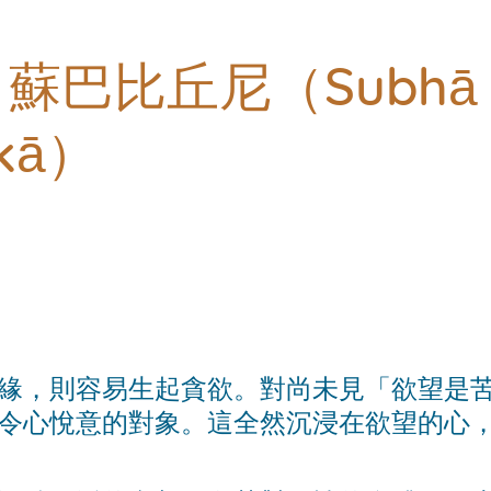
蘇巴比丘尼（Subhā
ikā）
緣，則容易生起貪
欲
。對尚未見「
欲
望是
令心悅意的對象。這全然沉浸在
欲
望的心