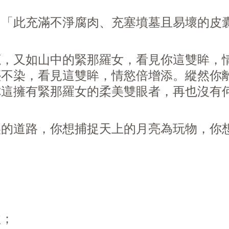
︰「此充滿不淨腐肉、充塞墳墓且易壞的皮
鹿，又如山中的緊那羅女，看見你這雙眸，
塵不染，看見這雙眸，情慾倍增添。縱然你
你這擁有緊那羅女的柔美雙眼者，再也沒有
誤的道路，你想捕捉天上的月亮為玩物，你
欲
；
