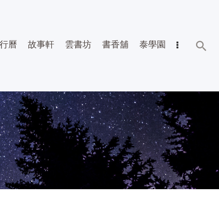
行曆
故事軒
雲書坊
書香舖
泰學園