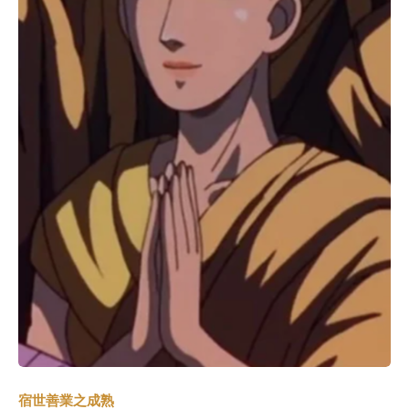
宿世善業之成熟