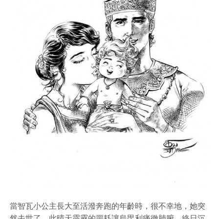
當智瓦小公主長大至活潑奔跑的年齡時，很不幸地，她突
然去世了。此晴天霹靂的噩耗讓烏毘利痛徹肺腑，終日沉