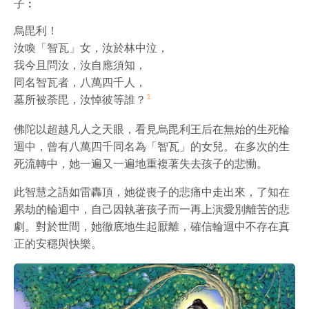
子︰
烏毘利！

汝喚「智瓦」女，汝於林中泣，

我今且問汝，汝自應須知，

同名智瓦者，八萬四千人，

1
墓所被荼毘，汝悼彼等誰？
佛陀以超越凡人之天眼，看見烏毘利王后在無始的生死輪
迴中，曾有八萬四千同名為「智瓦」的女兒。在多次的生
死流轉中，她一遍又一遍地重複著失去孩子的悲慟。
此智慧之語如雷轟頂，她從喪子的悲痛中走出來，了知在
累劫的輪迴中，自己因執著孩子而一再上演愛別離苦的悲
劇。對於世間，她徹底地生起厭離，確信輪迴中不存在真
正的安穩與快樂。