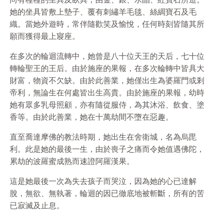
她的坐具皆敷上墊子、覆有刺繡羊毛毯、絲綢寶石及毛
織。當她外遊時，常伴隨歡笑及愉悅，任何時刻皆隨其所
願而獲得最上寢座。
在多次的輪迴流轉中，她曾是八十位天王的天后，七十位
轉輪聖王的王后。由於施座的果報，在多次輪轉中皆具大
財富，物資不欠缺。由於此善業，她僅出生為婆羅門或剎
帝利，無論生在何處皆出生高貴。由於施座的果報，幼時
她有眾多乳母照顧，亦有隨從服侍，為其沐浴、飲食、塗
香等。由於此善業，她在十萬劫間不墮在惡趣。
直至喬達摩佛的教法時期，她出生在舍衛城，名為烏毘
利。此是她的最後一生，由於喪子之痛而令她值遇佛陀，
累劫的波羅蜜成熟而速證阿羅漢果。
這是她最後一次為失去孩子而哭泣，因為她的心已達解
脫，無
欲
、無執著，輪迴的因已徹底地被斬斷，所有的苦
已寂滅及止息。