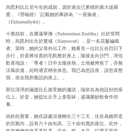
烏毘利比丘尼今生的成就，源於過去已累積的廣大波羅
3
蜜，《譬喻經》
記載她的事跡為「一座施者」
（Ekāsanadāyikā）。
十萬劫前，在勝蓮華佛（Padumuttara Buddha）出於世間
時，烏毘利出生於鵞城（Haṃsavatī），是一名花鬘編織
者。當時，她的父母外出工作，她看見一位比丘在烈日下
步行，於是將珍貴的毛氈敷於座上，隨後走向沙門，淨信
歡喜地說︰「尊者！日中太陽炎熱，土地被烤焦了，亦無
涼風吹過，此時適宜稍坐休息。我已為您設座，請您哀愍
我，坐在我所敷設的座上。」
那位清淨的漏盡比丘接受她的邀請，端坐在為他設好的座
位上。於是，她從比丘手上拿取缽，盛滿勝妙飲食作供
養。
由於此善業，她在該處沒後轉生三十三天，住在為她而造
的宮殿內，設有六十由旬高、三十由旬寬的座位。此外，
尚有種種的坐具及臥具，由金、銀、水晶、紅寶石所造。