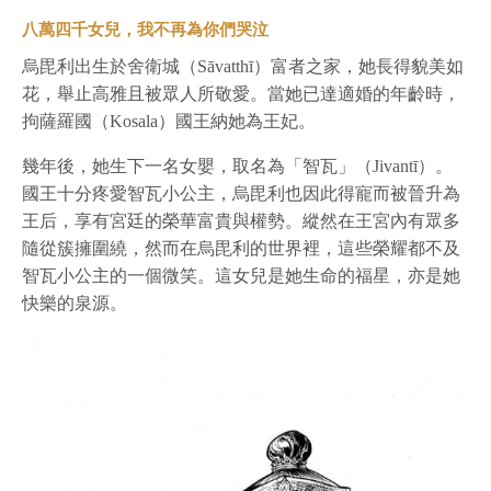
八萬四千女兒，我不再為你們哭泣
烏毘利出生於舍衛城（Sāvatthī）富者之家，她長得貌美如
花，舉止高雅且被眾人所敬愛。當她已達適婚的年齡時，
拘薩羅國（Kosala）國王納她為王妃。
幾年後，她生下一名女嬰，取名為「智瓦」（Jivantī）。
國王十分疼愛智瓦小公主，烏毘利也因此得寵而被晉升為
王后，享有宮廷的榮華富貴與權勢。縱然在王宮內有眾多
隨從簇擁圍繞，然而在烏毘利的世界裡，這些榮耀都不及
智瓦小公主的一個微笑。這女兒是她生命的福星，亦是她
快樂的泉源。