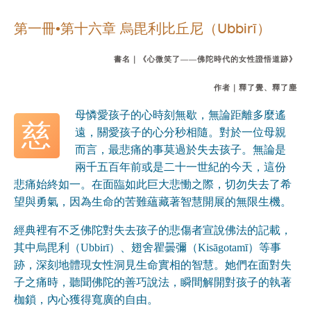
第一冊•第十六章 烏毘利比丘尼（Ubbirī）
書名｜《心微笑了——佛陀時代的女性證悟道跡》
作者｜釋了覺、釋了塵
母憐愛孩子的心時刻無歇，無論距離多麼遙
慈
遠，關愛孩子的心分秒相隨。對於一位母親
而言，最悲痛的事莫過於失去孩子。無論是
兩千五百年前或是二十一世紀的今天，這份
悲痛始終如一。在面臨如此巨大悲慟之際，切勿失去了希
望與勇氣，因為生命的苦難蘊藏著智慧開展的無限生機。
經典裡有不乏佛陀對失去孩子的悲傷者宣說佛法的記載，
其中烏毘利（Ubbirī）、翅舍瞿曇彌（Kisāgotamī）等事
跡，深刻地體現女性洞見生命實相的智慧。她們在面對失
子之痛時，聽聞佛陀的善巧說法，瞬間解開對孩子的執著
枷鎖，內心獲得寬廣的自由。