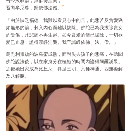
吾今拔取箭，無
欲
得涅槃，

2
吾向牟尼尊，歸依佛法僧。
「由於缺乏福德，我難以看見心中的苦，此悲苦及貪愛猶
如無形的箭，刺入內心而難以拔除。佛陀已為我拔除喪女
的憂傷，此悲痛不再生起。如今貪愛的箭已拔除，一切
欲
愛已止息，證得寂靜涅槃。我至誠皈依佛、法、僧。」
烏毘利累劫的波羅蜜成熟，面對失去孩子的悲痛，在聽聞
佛陀說法後，以在家身分在極短的時間內證得阿羅漢果。
之後她出家成為比丘尼，具足三明、六種神通、四無礙解
及八解脫。