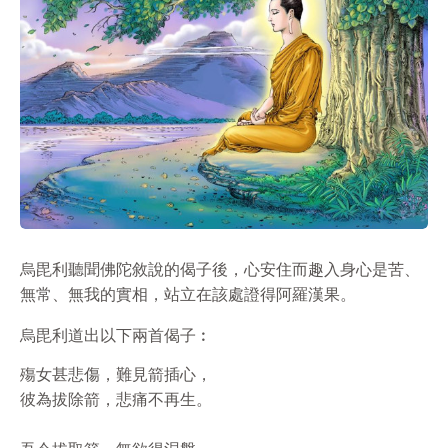
烏毘利聽聞佛陀敘說的偈子後，心安住而趣入身心是苦、
無常、無我的實相，站立在該處證得阿羅漢果。
烏毘利道出以下兩首偈子︰
殤女甚悲傷，難見箭插心，

彼為拔除箭，悲痛不再生。
