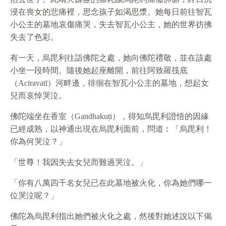
浸在喪女的悲痛裡，思念孩子如渴思漿。她每日前往智瓦
小公主的墓地哀傷痛哭，失去智瓦小公主，她的世界彷彿
失去了色彩。
有一天，烏毘利往詣佛陀之處，她向佛陀禮敬，並在該處
小坐一段時間。隨後她起座離開，前往阿致羅筏底
（Aciravatī）河畔邊，徘徊在智瓦小公主的墓地，想起女
兒而哀悼哭泣。
佛陀端坐在香室（Gandhakuṭi），得知烏毘利證悟的因緣
已經成熟，以神通出現在烏毘利面前，問道︰「烏毘利！
你為何哭泣？」
「世尊！我因失去女兒而難過哭泣。」
「你有八萬四千名女兒已在此墓地被火化，你為她們哪一
位哭泣呢？」
佛陀為烏毘利指出她們被火化之處，然後對她述說以下偈