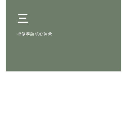
三
禪修泰語核心詞彙