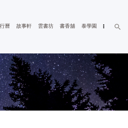
行曆
故事軒
雲書坊
書香舖
泰學園