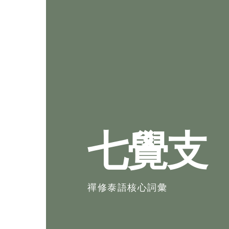
七覺支
禪修泰語核心詞彙