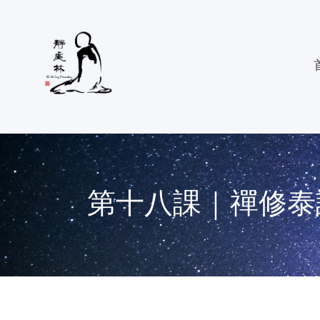
第十八課｜禪修泰