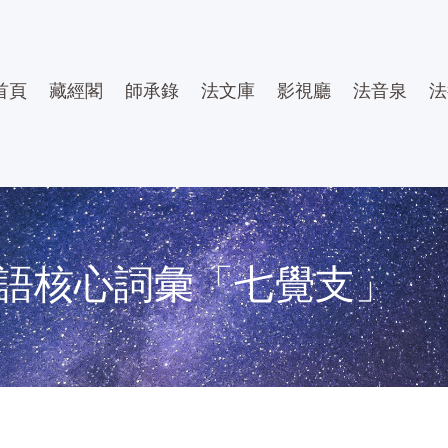
首頁
藏經閣
師承錄
法文庫
影視廳
法音泉
法
語核心詞彙「七覺支」