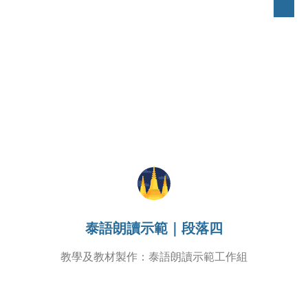
泰語朗讀示範｜段落四
教學及教材製作：泰語朗讀示範工作組