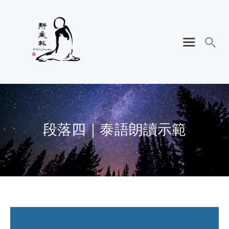
段落四｜泰語朗讀示範