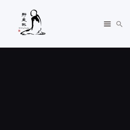
相應部｜SN 47｜念處
相應 Satipaṭṭhāna
Saṃyutta (SN 47.1–
104)