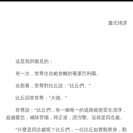
蕭式球譯
相應部．四十七．念處相應
一．菴婆巴利
這是我所聽見的：
有一次，世尊住在毗舍離的菴婆巴利園。
在那裏，世尊對比丘說：“比丘們。”
比丘回答世尊：“大德。”
世尊說：“比丘們，有一條唯一的道路能使眾生清淨，
超越憂悲，滅除苦惱，得正道，證湼槃。這就是四念處。
“什麼是四念處呢？比丘們，一位比丘如實觀察身，勤