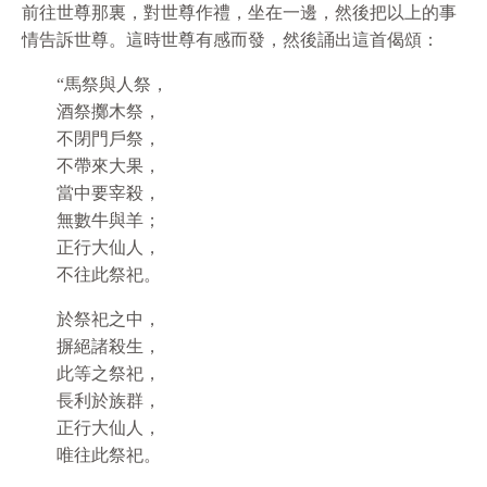
前往世尊那裏，對世尊作禮，坐在一邊，然後把以上的事
情告訴世尊。這時世尊有感而發，然後誦出這首偈頌：
“馬祭與人祭，
酒祭擲木祭，
不閉門戶祭，
不帶來大果，
當中要宰殺，
無數牛與羊；
正行大仙人，
不往此祭祀。
於祭祀之中，
摒絕諸殺生，
此等之祭祀，
長利於族群，
正行大仙人，
唯往此祭祀。