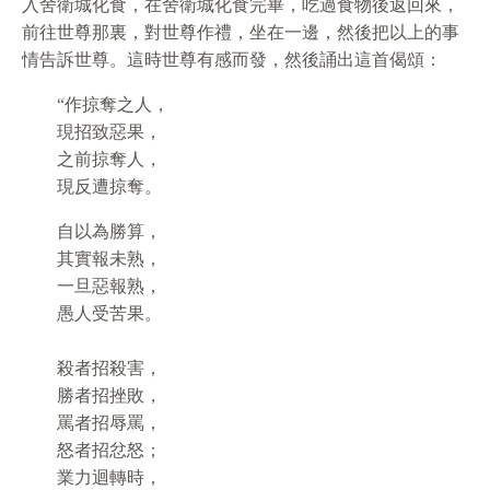
入舍衛城化食，在舍衛城化食完畢，吃過食物後返回來，
前往世尊那裏，對世尊作禮，坐在一邊，然後把以上的事
情告訴世尊。這時世尊有感而發，然後誦出這首偈頌：
“作掠奪之人，
現招致惡果，
之前掠奪人，
現反遭掠奪。
自以為勝算，
其實報未熟，
一旦惡報熟，
愚人受苦果。
殺者招殺害，
勝者招挫敗，
罵者招辱罵，
怒者招忿怒；
業力迴轉時，