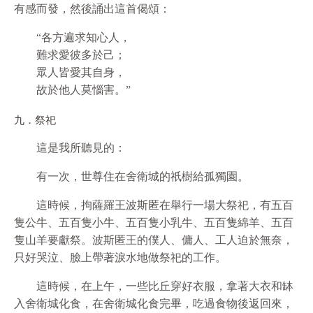
有感而發，然後誦出這首偈頌：
“各方遍求知心人，
難求愛彼多於己；
眾人皆愛其自身，
故於他人莫惱害。”
九．祭祀
這是我所聽見的：
有一次，世尊住在舍衛城的祇樹給孤獨園。
這時候，拘薩羅王波斯匿在舉行一場大祭祀，有五百
隻公牛、五百隻小牛、五百隻小乳牛、五百隻綿羊、五百
隻山羊要獻祭。波斯匿王的僕人、傭人、工人迫於無奈，
只好哭泣、臉上帶著淚水地做祭祀的工作。
這時候，在上午，一些比丘穿好衣服，拿著大衣和缽
入舍衛城化食，在舍衛城化食完畢，吃過食物後返回來，