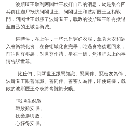
波斯匿王聽到阿闍世王攻打自己的消息，於是集合四
兵前往迦尸抵抗阿闍世王。阿闍世王和波斯匿王互相戰
鬥，阿闍世王戰勝了波斯匿王，戰敗的波斯匿王唯有撤退
至自己的王城舍衛城。
這時候，在上午，一些比丘穿好衣服，拿著大衣和缽
入舍衛城化食，在舍衛城化食完畢，吃過食物後返回來，
前往世尊那裏，對世尊作禮，坐在一邊，然後把以上的事
情告訴世尊。
“比丘們，阿闍世王跟惡知識、惡同伴、惡密友為伴，
波斯匿王跟善知識、善同伴、善密友為伴，即使這樣，戰
敗的波斯匿王今晚將會難於安眠。
“戰勝生怨敵，
戰敗難安眠；
捨棄勝與敗，
心靜得安眠。”