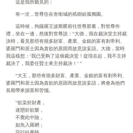
這是我所聽見的：
有一次，世尊住在舍衛城的祇樹給孤獨園。
這時候，拘薩羅王波斯匿前往世尊那裏，對世尊作
禮，坐在一邊，然後對世尊說：“大德，我在裁決堂主持裁
決時，看見那些有很多財富、產業、金銀的富有剎帝利、
婆羅門和居士因為貪欲的原因而故意說妄語。大德，當時
我這樣想：‘我已受夠了這個裁決堂！從現在起，我不主持
裁決了，我委任賢士來主持裁決！’ ”
“大王，那些有很多財富、產業、金銀的富有剎帝利、
婆羅門和居士因為貪欲的原因而故意說妄語，將會為他們
長期帶來損害和苦惱。
“欲染於財產，
迷戀於欲樂，
不覺此中險，
如魚入羅網；
惡行結果時，