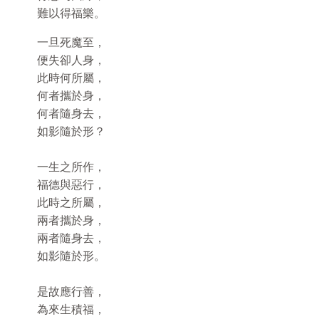
難以得福樂。
一旦死魔至，
便失卻人身，
此時何所屬，
何者攜於身，
何者隨身去，
如影隨於形？
一生之所作，
福德與惡行，
此時之所屬，
兩者攜於身，
兩者隨身去，
如影隨於形。
是故應行善，
為來生積福，