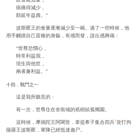
病痛得減少，
助延年益壽。”
波斯匿王的食量逐漸減少至一碗。過了一些時候，他
用手觸摸自己苗條的身軀，有感而發，說出感興偈：
“世尊悲憫心，
時常利益我，
現生與他世，
兩者兼利益。”
十四．戰鬥之一
這是我所聽見的：
有一次，世尊住在舍衛城的祇樹給孤獨園。
4
這時候，摩揭陀王阿闍世．韋提希子集合四兵
攻打拘
薩羅王波斯匿，軍隊已經抵達迦尸。