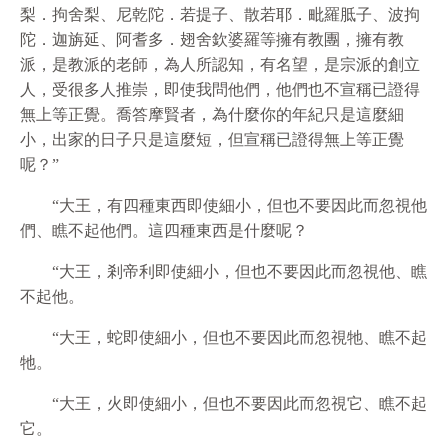
梨．拘舍梨、尼乾陀．若提子、散若耶．毗羅胝子、波拘
陀．迦旃延、阿耆多．翅舍欽婆羅等擁有教團，擁有教
派，是教派的老師，為人所認知，有名望，是宗派的創立
人，受很多人推崇，即使我問他們，他們也不宣稱已證得
無上等正覺。喬答摩賢者，為什麼你的年紀只是這麼細
小，出家的日子只是這麼短，但宣稱已證得無上等正覺
呢？”
“大王，有四種東西即使細小，但也不要因此而忽視他
們、瞧不起他們。這四種東西是什麼呢？
“大王，剎帝利即使細小，但也不要因此而忽視他、瞧
不起他。
“大王，蛇即使細小，但也不要因此而忽視牠、瞧不起
牠。
“大王，火即使細小，但也不要因此而忽視它、瞧不起
它。