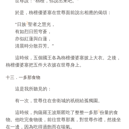
世尊說：“栴檀，你說出來吧。”
於是，栴檀優婆塞在世尊面前說出相應的偈頌：
2
“日族
聖者之慧光，
有如烈日照穹蒼，
亦似紅蓮與白蓮，
清晨時分散芬芳。”
這時候，五個國王各為栴檀優婆塞披上大衣。之後，
栴檀優婆塞把五件大衣披在世尊身上。
十三．一多那食物
這是我所聽見的：
有一次，世尊住在舍衛城的祇樹給孤獨園。
3
這時候，拘薩羅王波斯匿吃了整整一多那
份量的食
物。他吃完食物後，前往世尊那裏，對世尊作禮，然後坐
在一邊，因為吃得過飽而在喘氣。