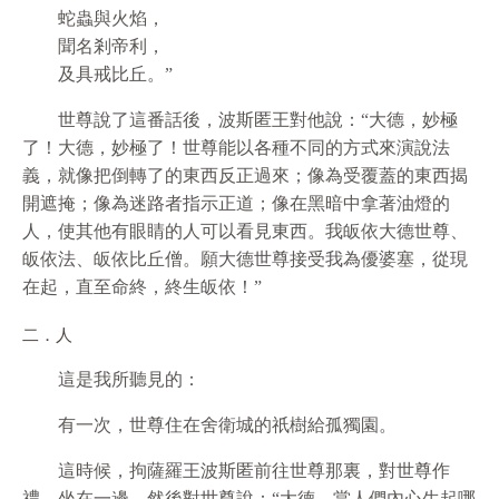
蛇蟲與火焰，
聞名剎帝利，
及具戒比丘。”
世尊說了這番話後，波斯匿王對他說：“大德，妙極
了！大德，妙極了！世尊能以各種不同的方式來演說法
義，就像把倒轉了的東西反正過來；像為受覆蓋的東西揭
開遮掩；像為迷路者指示正道；像在黑暗中拿著油燈的
人，使其他有眼睛的人可以看見東西。我皈依大德世尊、
皈依法、皈依比丘僧。願大德世尊接受我為優婆塞，從現
在起，直至命終，終生皈依！”
二．人
這是我所聽見的：
有一次，世尊住在舍衛城的祇樹給孤獨園。
這時候，拘薩羅王波斯匿前往世尊那裏，對世尊作
禮，坐在一邊，然後對世尊說：“大德，當人們內心生起哪