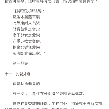
情告訴世尊。這時世尊有感而發，然後誦出這首偈頌：
“智者宣說諸結縛：
鐵製木製藤草製，
此等束縛未為緊；
財寶首飾之貪染，
妻子兒女之愛戀，
亦重亦軟實難解。
捨棄欲樂無愛戀，
智者斷此而出家。”
第一品完
十一．扎髮外道
這是我所聽見的：
有一次，世尊住在舍衛城的東園鹿母講堂。
世尊在黃昏離開靜處，坐在門外。拘薩羅王波斯匿前