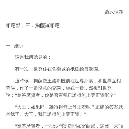
蕭式球譯
相應部．三．拘薩羅相應
一．細小
這是我所聽見的：
有一次，世尊住在舍衛城的祇樹給孤獨園。
這時候，拘薩羅王波斯匿前往世尊那裏，和世尊互相
問候，作了一番悅意的交談，坐在一邊，然後對世尊
說：“喬答摩賢者，你是否宣稱已證得無上等正覺呢？”
“大王，如果問，誰證得無上等正覺呢？正確的答案就
是我了。大王，我已證得無上等正覺。”
“喬答摩賢者，一些沙門婆羅門如富蘭那．迦葉、末伽