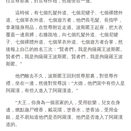
往世尊那裏，對世尊作禮，然後坐在一邊。
這時候，有七個扎髮外道、七個尼犍子、七個裸體外
道、七個單衣外道、七個遊方者，他們長毛髮、長指甲，
拿著隨身用品，在世尊附近走過。波斯匿王起座，把大衣
覆蓋一邊肩膊，右膝跪地，向七個扎髮外道、七個尼犍
子、七個裸體外道、七個單衣外道、七個遊方者合掌，然
後報上自己的姓名三次：“賢者們，我是拘薩羅王波斯匿。
賢者們，我是拘薩羅王波斯匿。賢者們，我是拘薩羅王波
斯匿。”
他們離去不久，波斯匿王回到世尊那裏，對世尊作
禮，坐在一邊，然後對世尊說：“大德，他們當中有些人是
阿羅漢，有些人進入了阿羅漢道。”
“大王，你身為一個居家的人，受用欲樂，兒女在身
邊，燃點迦尸檀香，戴花環，塗香水，塗香油，受用金
銀，是不易知道他們是否阿羅漢、他們是否進入了阿羅漢
道的。