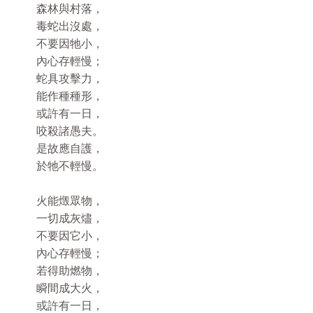
森林與村落，
毒蛇出沒處，
不要因牠小，
內心存輕慢；
蛇具攻擊力，
能作種種形，
或許有一日，
咬殺諸愚夫。
是故應自護，
於牠不輕慢。
火能燬眾物，
一切成灰燼，
不要因它小，
內心存輕慢；
若得助燃物，
瞬間成大火，
或許有一日，