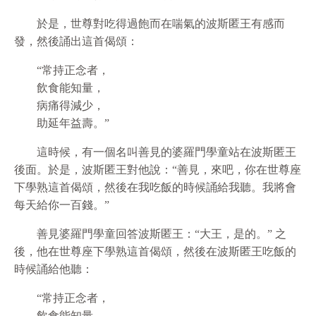
於是，世尊對吃得過飽而在喘氣的波斯匿王有感而
發，然後誦出這首偈頌：
“常持正念者，
飲食能知量，
病痛得減少，
助延年益壽。”
這時候，有一個名叫善見的婆羅門學童站在波斯匿王
後面。於是，波斯匿王對他說：“善見，來吧，你在世尊座
下學熟這首偈頌，然後在我吃飯的時候誦給我聽。我將會
每天給你一百錢。”
善見婆羅門學童回答波斯匿王：“大王，是的。” 之
後，他在世尊座下學熟這首偈頌，然後在波斯匿王吃飯的
時候誦給他聽：
“常持正念者，
飲食能知量，