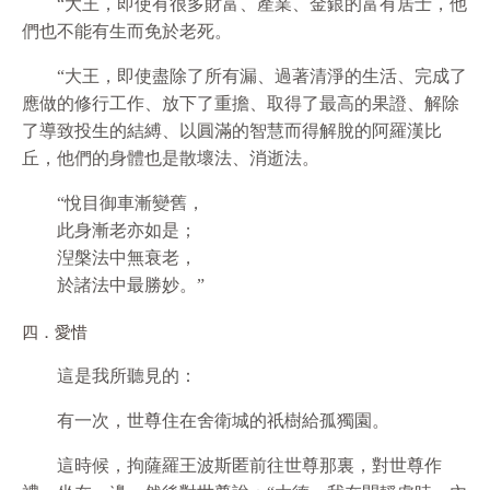
“大王，即使有很多財富、產業、金銀的富有居士，他
們也不能有生而免於老死。
“大王，即使盡除了所有漏、過著清淨的生活、完成了
應做的修行工作、放下了重擔、取得了最高的果證、解除
了導致投生的結縛、以圓滿的智慧而得解脫的阿羅漢比
丘，他們的身體也是散壞法、消逝法。
“悅目御車漸變舊，
此身漸老亦如是；
湼槃法中無衰老，
於諸法中最勝妙。”
四．愛惜
這是我所聽見的：
有一次，世尊住在舍衛城的祇樹給孤獨園。
這時候，拘薩羅王波斯匿前往世尊那裏，對世尊作