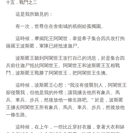
十五．戰鬥之二
這是我所聽見的：
有一次，世尊住在舍衛城的祇樹給孤獨園。
這時候，摩揭陀王阿闍世．韋提希子集合四兵攻打拘
薩羅王波斯匿，軍隊已經抵達迦尸。
波斯匿王聽到阿闍世王攻打自己的消息，於是集合四
兵前往迦尸抵抗阿闍世王。阿闍世王和波斯匿王互相戰
鬥，波斯匿王戰勝了阿闍世王，把阿闍世王生擒。
這時候，波斯匿王心想：“我沒有侵襲別人，阿闍世王
卻侵襲我，但他是我的外甥；讓我擄去他所有象兵、馬
兵、車兵、步兵，然後放他一條生路吧。” 於是，波斯匿
王擄去阿闍世王所有象兵、馬兵、車兵、步兵，然後放他
一條生路。
這時候，在上午，一些比丘穿好衣服，拿著大衣和缽