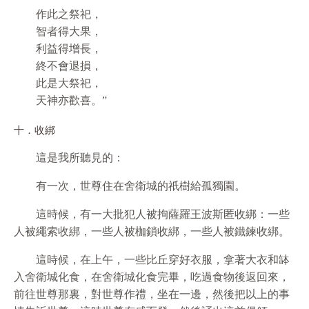
作此之祭祀，
智者得大果，
利益得增長，
終不會退損，
此是大祭祀，
天神亦歡喜。”
十．收綁
這是我所聽見的：
有一次，世尊住在舍衛城的祇樹給孤獨園。
這時候，有一大批犯人被拘薩羅王波斯匿收綁：一些
人被繩索收綁，一些人被枷鎖收綁，一些人被鐵鍊收綁。
這時候，在上午，一些比丘穿好衣服，拿著大衣和缽
入舍衛城化食，在舍衛城化食完畢，吃過食物後返回來，
前往世尊那裏，對世尊作禮，坐在一邊，然後把以上的事