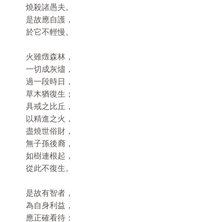
燒殺諸愚夫。
是故應自護，
於它不輕慢。
火雖燬森林，
一切成灰燼，
過一段時日，
草木猶復生；
具戒之比丘，
以精進之火，
盡燒世俗財，
無子孫後裔，
如樹連根起，
從此不復生。
是故有智者，
為自身利益，
應正確看待：