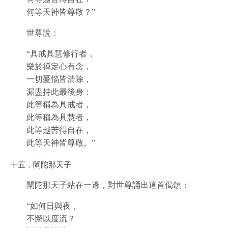
何等天神皆尊敬？”
世尊說：
“具戒具慧修行者，
樂於禪定心有念，
一切憂惱皆清除，
漏盡持此最後身：
此等稱為具戒者，
此等稱為具慧者，
此等越苦得自在，
此等天神皆尊敬。”
十五．闡陀那天子
闡陀那天子站在一邊，對世尊誦出這首偈頌：
“如何日與夜，
不懈以度流？