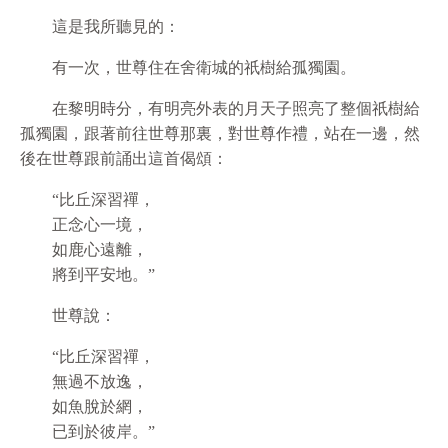
這是我所聽見的：
有一次，世尊住在舍衛城的祇樹給孤獨園。
在黎明時分，有明亮外表的月天子照亮了整個祇樹給
孤獨園，跟著前往世尊那裏，對世尊作禮，站在一邊，然
後在世尊跟前誦出這首偈頌：
“比丘深習禪，
正念心一境，
如鹿心遠離，
將到平安地。”
世尊說：
“比丘深習禪，
無過不放逸，
如魚脫於網，
已到於彼岸。”