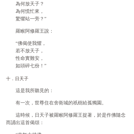
為何放天子？
為何慌忙來，
驚懼站一旁？”
羅睺阿修羅王說：
“佛偈使我懼，
若不放天子，
性命實難安，
如頭碎七份！”
十．日天子
這是我所聽見的：
有一次，世尊住在舍衛城的祇樹給孤獨園。
這時候，日天子被羅睺阿修羅王捉著，於是作佛隨念
而誦出這首偈頌：