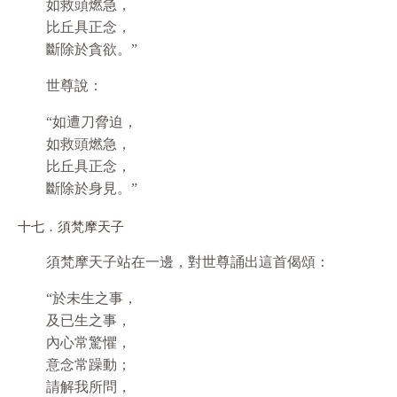
如救頭燃急，
比丘具正念，
斷除於貪欲。”
世尊說：
“如遭刀脅迫，
如救頭燃急，
比丘具正念，
斷除於身見。”
十七．須梵摩天子
須梵摩天子站在一邊，對世尊誦出這首偈頌：
“於未生之事，
及已生之事，
內心常驚懼，
意念常躁動；
請解我所問，