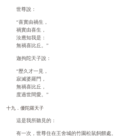
世尊說：
“喜實由禍生，
禍實由喜生，
汝應知我是：
無禍喜比丘。”
迦拘陀天子說：
“歷久才一見，
寂滅婆羅門，
無禍喜比丘，
度過世間愛。”
十九．優陀羅天子
這是我所聽見的：
有一次，世尊住在王舍城的竹園松鼠飼餵處。