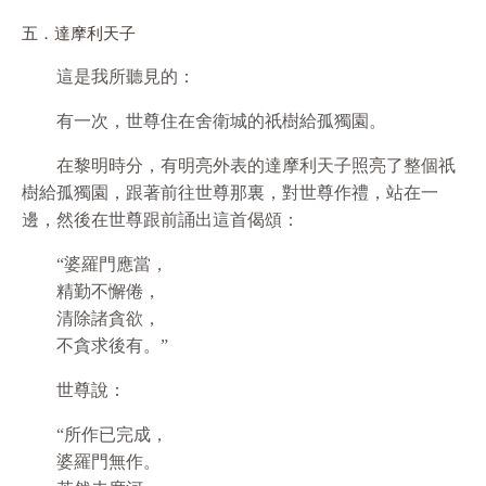
五．達摩利天子
這是我所聽見的：
有一次，世尊住在舍衛城的祇樹給孤獨園。
在黎明時分，有明亮外表的達摩利天子照亮了整個祇
樹給孤獨園，跟著前往世尊那裏，對世尊作禮，站在一
邊，然後在世尊跟前誦出這首偈頌：
“婆羅門應當，
精勤不懈倦，
清除諸貪欲，
不貪求後有。”
世尊說：
“所作已完成，
婆羅門無作。