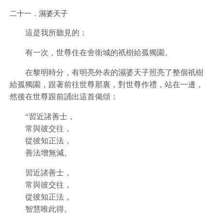
二十一．濕婆天子
這是我所聽見的：
有一次，世尊住在舍衛城的祇樹給孤獨園。
在黎明時分，有明亮外表的濕婆天子照亮了整個祇樹
給孤獨園，跟著前往世尊那裏，對世尊作禮，站在一邊，
然後在世尊跟前誦出這首偈頌：
“習近諸善士，
常與彼交往，
從彼知正法，
善法增無減。
習近諸善士，
常與彼交往，
從彼知正法，
智慧唯此得。