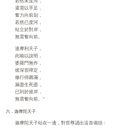
若然未度河，
還需以手足，
奮力向前划，
若然已度河，
站立於對岸，
無需奮向前。
達摩利天子，
此喻以說明，
婆羅門無作，
彼深習禪定，
修行得圓滿，
漏盡生死盡，
已到於彼岸，
無需奮向前。”
六．迦摩陀天子
迦摩陀天子站在一邊，對世尊誦出這首偈頌：