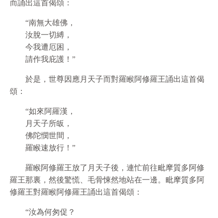
而誦出這首偈頌：
“南無大雄佛，
汝脫一切縛，
今我遭厄困，
請作我庇護！”
於是，世尊因應月天子而對羅睺阿修羅王誦出這首偈
頌：
“如來阿羅漢，
月天子所皈，
佛陀憫世間，
羅睺速放行！”
羅睺阿修羅王放了月天子後，連忙前往毗摩質多阿修
羅王那裏，然後驚慌、毛骨悚然地站在一邊。毗摩質多阿
修羅王對羅睺阿修羅王誦出這首偈頌：
“汝為何匆促？