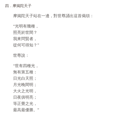
四．摩揭陀天子
摩揭陀天子站在一邊，對世尊誦出這首偈頌：
“光明有幾種，
照亮於世間？
我來問賢者，
從何可得知？”
世尊說：
“世有四種光，
無有第五種：
日光白天照；
月光晚間明；
大火之光明，
日夜俱明亮；
等正覺之光，
最高最優勝。”