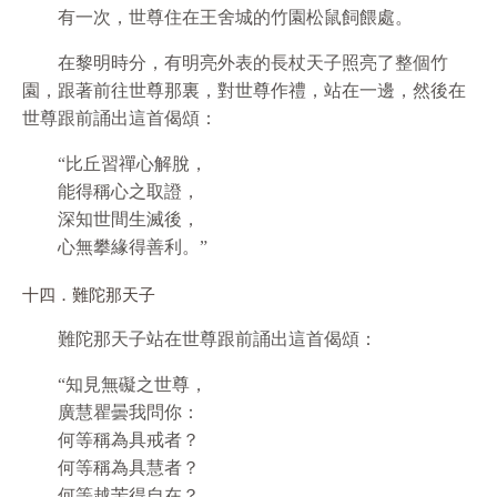
有一次，世尊住在王舍城的竹園松鼠飼餵處。
在黎明時分，有明亮外表的長杖天子照亮了整個竹
園，跟著前往世尊那裏，對世尊作禮，站在一邊，然後在
世尊跟前誦出這首偈頌：
“比丘習禪心解脫，
能得稱心之取證，
深知世間生滅後，
心無攀緣得善利。”
十四．難陀那天子
難陀那天子站在世尊跟前誦出這首偈頌：
“知見無礙之世尊，
廣慧瞿曇我問你：
何等稱為具戒者？
何等稱為具慧者？
何等越苦得自在？