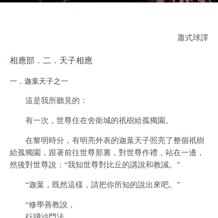
蕭式球譯
相應部．二．天子相應
一．迦葉天子之一
這是我所聽見的：
有一次，世尊住在舍衛城的祇樹給孤獨園。
在黎明時分，有明亮外表的迦葉天子照亮了整個祇樹
給孤獨園，跟著前往世尊那裏，對世尊作禮，站在一邊，
然後對世尊說：“我知世尊對比丘的講說和教誡。”
“迦葉，既然這樣，請把你所知的說出來吧。”
“修學善教說，
行踐沙門法，