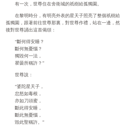
有一次，世尊住在舍衛城的祇樹給孤獨園。
在黎明時分，有明亮外表的星天子照亮了整個祇樹給
孤獨園，跟著前往世尊那裏，對世尊作禮，站在一邊，然
後對世尊誦出這首偈頌：
“斷何得安睡？
斷何無憂惱？
獨毀何一法，
瞿曇所稱許？”
世尊說：
“婆陀星天子，
忿怒如毒根，
亦如刀頭蜜，
斷此得安睡，
斷此無憂惱，
毀此聖稱許。”