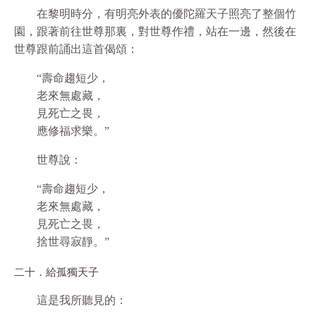
在黎明時分，有明亮外表的優陀羅天子照亮了整個竹
園，跟著前往世尊那裏，對世尊作禮，站在一邊，然後在
世尊跟前誦出這首偈頌：
“壽命趨短少，
老來無處藏，
見死亡之畏，
應修福求樂。”
世尊說：
“壽命趨短少，
老來無處藏，
見死亡之畏，
捨世尋寂靜。”
二十．給孤獨天子
這是我所聽見的：