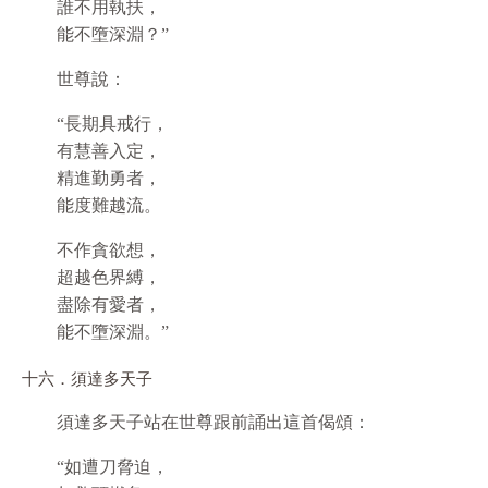
誰不用執扶，
能不墮深淵？”
世尊說：
“長期具戒行，
有慧善入定，
精進勤勇者，
能度難越流。
不作貪欲想，
超越色界縛，
盡除有愛者，
能不墮深淵。”
十六．須達多天子
須達多天子站在世尊跟前誦出這首偈頌：
“如遭刀脅迫，