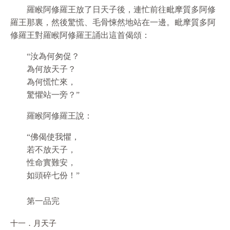
羅睺阿修羅王放了日天子後，連忙前往毗摩質多阿修
羅王那裏，然後驚慌、毛骨悚然地站在一邊。毗摩質多阿
修羅王對羅睺阿修羅王誦出這首偈頌：
“汝為何匆促？
為何放天子？
為何慌忙來，
驚懼站一旁？”
羅睺阿修羅王說：
“佛偈使我懼，
若不放天子，
性命實難安，
如頭碎七份！”
第一品完
十一．月天子