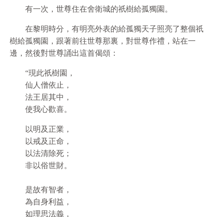
有一次，世尊住在舍衛城的祇樹給孤獨園。
在黎明時分，有明亮外表的給孤獨天子照亮了整個祇
樹給孤獨園，跟著前往世尊那裏，對世尊作禮，站在一
邊，然後對世尊誦出這首偈頌：
“現此祇樹園，
仙人僧依止，
法王居其中，
使我心歡喜。
以明及正業，
以戒及正命，
以法清除死；
非以俗世財。
是故有智者，
為自身利益，
如理思法義，