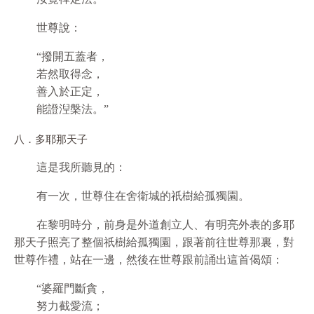
世尊說：
“撥開五蓋者，
若然取得念，
善入於正定，
能證湼槃法。”
八．多耶那天子
這是我所聽見的：
有一次，世尊住在舍衛城的祇樹給孤獨園。
在黎明時分，前身是外道創立人、有明亮外表的多耶
那天子照亮了整個祇樹給孤獨園，跟著前往世尊那裏，對
世尊作禮，站在一邊，然後在世尊跟前誦出這首偈頌：
“婆羅門斷貪，
努力截愛流；