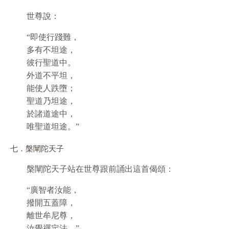
世尊說：
“即使行踐難，
多有不坦途，
彼行聖道中。
外道不平坦，
能使人跌墮；
聖道乃坦途，
於諸道途中，
唯聖道坦途。”
七．槃闡陀天子
槃闡陀天子站在世尊跟前誦出這首偈頌：
“廣智者汝能，
撥開五蓋障，
離世牟尼尊，
汝覺禪定法。”