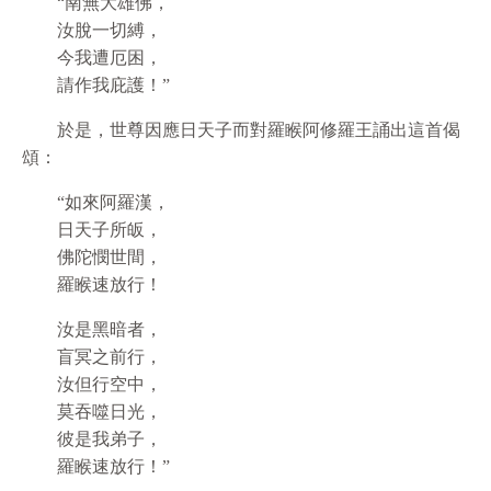
“南無大雄佛，
汝脫一切縛，
今我遭厄困，
請作我庇護！”
於是，世尊因應日天子而對羅睺阿修羅王誦出這首偈
頌：
“如來阿羅漢，
日天子所皈，
佛陀憫世間，
羅睺速放行！
汝是黑暗者，
盲冥之前行，
汝但行空中，
莫吞噬日光，
彼是我弟子，
羅睺速放行！”