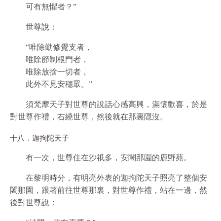
可有無懼者？”
世尊說：
“唯除勤修覺支者，
唯除節制根門者，
唯除放捨一切者，
此外不見安穩眾。”
須梵摩天子對世尊的說話心感高興，滿懷歡喜，於是
對世尊作禮，右繞世尊，然後就在那裏隱沒。
十八．迦拘陀天子
有一次，世尊住在沙祇多，安闍那園的鹿野苑。
在黎明時分，有明亮外表的迦拘陀天子照亮了整個安
闍那園，跟著前往世尊那裏，對世尊作禮，站在一邊，然
後對世尊說：