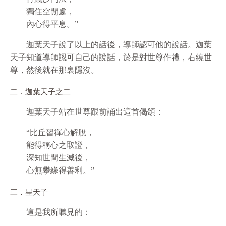
獨住空閒處，
內心得平息。”
迦葉天子說了以上的話後，導師認可他的說話。迦葉
天子知道導師認可自己的說話，於是對世尊作禮，右繞世
尊，然後就在那裏隱沒。
二．迦葉天子之二
迦葉天子站在世尊跟前誦出這首偈頌：
“比丘習禪心解脫，
能得稱心之取證，
深知世間生滅後，
心無攀緣得善利。”
三．星天子
這是我所聽見的：