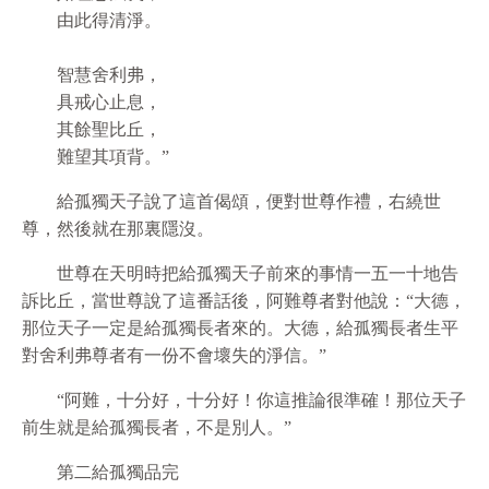
由此得清淨。
智慧舍利弗，
具戒心止息，
其餘聖比丘，
難望其項背。”
給孤獨天子說了這首偈頌，便對世尊作禮，右繞世
尊，然後就在那裏隱沒。
世尊在天明時把給孤獨天子前來的事情一五一十地告
訴比丘，當世尊說了這番話後，阿難尊者對他說：“大德，
那位天子一定是給孤獨長者來的。大德，給孤獨長者生平
對舍利弗尊者有一份不會壞失的淨信。”
“阿難，十分好，十分好！你這推論很準確！那位天子
前生就是給孤獨長者，不是別人。”
第二給孤獨品完