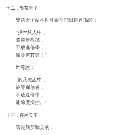
十二．槃荼天子
槃荼天子站在世尊跟前誦出這首偈頌：
“投生於人中，
隨瞿曇教誡，
不放逸修學，
彼等何其樂！”
世尊說：
“於我教說中，
彼等禪修者，
不放逸修學，
能除魔操控。”
十三．長杖天子
這是我所聽見的：