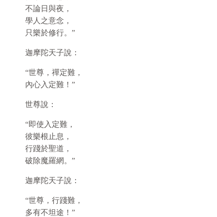
不論日與夜，
學人之意念，
只樂於修行。”
迦摩陀天子說：
“世尊，禪定難，
內心入定難！”
世尊說：
“即使入定難，
彼樂根止息，
行踐於聖道，
破除魔羅網。”
迦摩陀天子說：
“世尊，行踐難，
多有不坦途！”