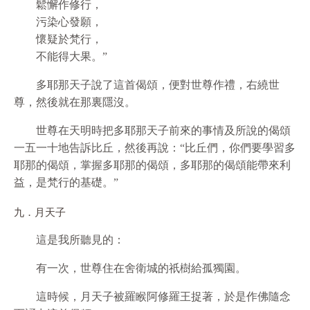
鬆懈作修行，
污染心發願，
懷疑於梵行，
不能得大果。”
多耶那天子說了這首偈頌，便對世尊作禮，右繞世
尊，然後就在那裏隱沒。
世尊在天明時把多耶那天子前來的事情及所說的偈頌
一五一十地告訴比丘，然後再說：“比丘們，你們要學習多
耶那的偈頌，掌握多耶那的偈頌，多耶那的偈頌能帶來利
益，是梵行的基礎。”
九．月天子
這是我所聽見的：
有一次，世尊住在舍衛城的祇樹給孤獨園。
這時候，月天子被羅睺阿修羅王捉著，於是作佛隨念