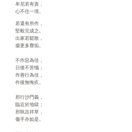
牟尼若有貪，
心不住一境。
若還有所作，
堅毅完成之。
出家若鬆散，
揚更多塵垢。
不作惡為佳，
日後不苦惱；
作善行為佳，
作後無悔疚。
邪行沙門義，
臨近於地獄；
邪執吉祥草，
傷手亦如是。