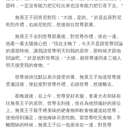
題時，一定沒有能力把它吐出來也沒有能力把它吞下去。”
無畏王子回答尼乾陀：“大德，是的。” 於是起座對尼
乾陀作禮，右繞尼乾陀，然後前往世尊那裏。
無畏王子去到世尊那裏後，對世尊作禮，坐在一邊。
他看一看太陽後心想：“現在太晚了，今天不是跟世尊辯論
的適當時候。讓我請世尊明天到我的居所，那時候才跟他
辯論吧。” 於是他對世尊說：“大德，願世尊連同多三個人
明天接受我的食物。”
世尊保持沈默以表示接受供養。無畏王子知道世尊接
受邀請後，便起座對世尊作禮，右繞世尊，然後離去。
夜晚過後，在上午，世尊穿好衣服，拿著大衣和缽前
往無畏王子的居所。世尊去到後，坐在為他預備好的座位
上。無畏王子親手將美味的硬食物和軟食物遞送給世尊，
使他得到滿足，使他掩缽示意吃飽。當世尊吃完食物，手
離開缽的時候，無畏王子以一低座坐在一邊，對世尊