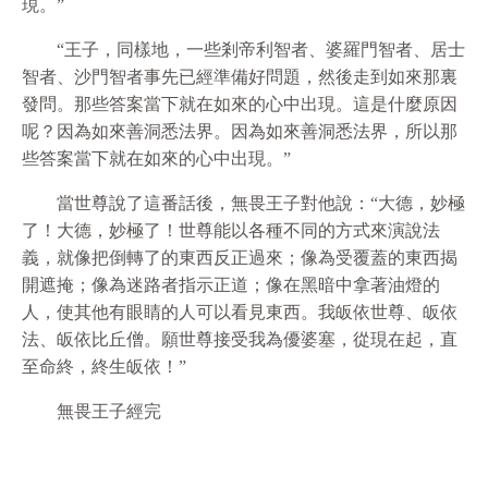
現。”
“王子，同樣地，一些剎帝利智者、婆羅門智者、居士
智者、沙門智者事先已經準備好問題，然後走到如來那裏
發問。那些答案當下就在如來的心中出現。這是什麼原因
呢？因為如來善洞悉法界。因為如來善洞悉法界，所以那
些答案當下就在如來的心中出現。”
當世尊說了這番話後，無畏王子對他說：“大德，妙極
了！大德，妙極了！世尊能以各種不同的方式來演說法
義，就像把倒轉了的東西反正過來；像為受覆蓋的東西揭
開遮掩；像為迷路者指示正道；像在黑暗中拿著油燈的
人，使其他有眼睛的人可以看見東西。我皈依世尊、皈依
法、皈依比丘僧。願世尊接受我為優婆塞，從現在起，直
至命終，終生皈依！”
無畏王子經完