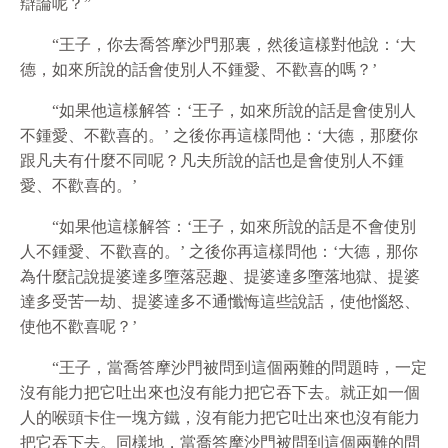
辯論呢？”
“王子，你去喬答摩沙門那裏，然後這樣對他說：‘大
德，如來所說的話會使別人不鍾愛、不歡喜的嗎？’
“如果他這樣解答：‘王子，如來所說的話是會使別人
不鍾愛、不歡喜的。’ 之後你再這樣問他：‘大德，那麼你
跟凡夫有什麼不同呢？凡夫所說的話也是會使別人不鍾
愛、不歡喜的。’
“如果他這樣解答：‘王子，如來所說的話是不會使別
人不鍾愛、不歡喜的。’ 之後你再這樣問他：‘大德，那你
為什麼記說提婆達多墮落惡趣、提婆達多墮落地獄、提婆
達多受苦一劫、提婆達多不通懺悔這些說話，使他惱怒、
使他不歡喜呢？’
“王子，當喬答摩沙門被問到這個兩難的問題時，一定
沒有能力把它吐出來也沒有能力把它吞下去。就正如一個
人的喉頭卡住一塊方鐵，沒有能力把它吐出來也沒有能力
把它吞下去。同樣地，當喬答摩沙門被問到這個兩難的問