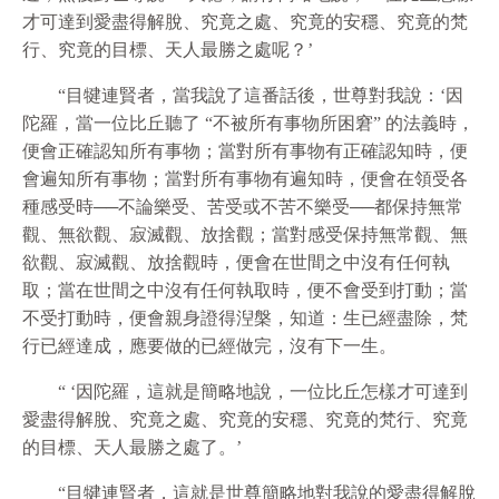
才可達到愛盡得解脫、究竟之處、究竟的安穩、究竟的梵
行、究竟的目標、天人最勝之處呢？’
“目犍連賢者，當我說了這番話後，世尊對我說：‘因
陀羅，當一位比丘聽了 “不被所有事物所困窘” 的法義時，
便會正確認知所有事物；當對所有事物有正確認知時，便
會遍知所有事物；當對所有事物有遍知時，便會在領受各
種感受時──不論樂受、苦受或不苦不樂受──都保持無常
觀、無
欲
觀、寂滅觀、放捨觀；當對感受保持無常觀、無
欲
觀、寂滅觀、放捨觀時，便會在世間之中沒有任何執
取；當在世間之中沒有任何執取時，便不會受到打動；當
不受打動時，便會親身證得湼槃，知道：生已經盡除，梵
行已經達成，應要做的已經做完，沒有下一生。
“ ‘因陀羅，這就是簡略地說，一位比丘怎樣才可達到
愛盡得解脫、究竟之處、究竟的安穩、究竟的梵行、究竟
的目標、天人最勝之處了。’
“目犍連賢者，這就是世尊簡略地對我說的愛盡得解脫