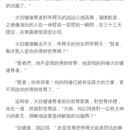
的法義了。”
大目犍連尊者對帝釋天的說話心感高興，滿懷歡喜，
之後像強壯的人在一伸臂或一屈臂的一瞬間，在三十三天
隱沒，在東園鹿母講堂出現。
大目犍連離去不久，帝釋天的侍女問帝釋天：“賢者，
剛才那人是你的導師世尊嗎？”
“賢者們，他不是我的導師世尊，他是我的同修大目犍
連尊者。”
“賢者，你有得著！你的同修已經有這樣大的力量，更
不用說你的導師世尊了。”
這時候，大目犍連尊者前往世尊那裏，對世尊作禮，
坐在一邊，然後對世尊說：“大德，你記得曾對一位有大神
力的夜叉，簡略地說愛盡得解脫的法義嗎？”
“目犍連，我記得。” 於是世尊把帝釋天前來問法的事