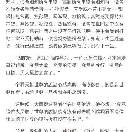
知時，便會遍知所有事物；當對所有事物有遍知時，便會
在領受各種感受時──不論樂受、苦受或不苦不樂受──都
保持無常觀、無
欲
觀、寂滅觀、放捨觀；當對感受保持無
常觀、無
欲
觀、寂滅觀、放捨觀時，便會在世間之中沒有
任何執取；當在世間之中沒有任何執取時，便不會受到打
動；當不受打動時，便會親身證得湼槃，知道：生已經盡
除，梵行已經達成，應要做的已經做完，沒有下一生。
“因陀羅，這就是簡略地說，一位比丘怎樣才可達到愛
盡得解脫、究竟之處、究竟的安穩、究竟的梵行、究竟的
目標、天人最勝之處了。”
帝釋天對世尊的說話心感高興，滿懷歡喜，於是對世
尊作禮，右繞世尊，然後就在那裏隱沒。
這時候，大目犍連尊者坐在世尊附近，他心想：“究竟
這位夜叉聽了世尊的說話後有沒有得著呢？讓我看看這位
夜叉聽了世尊的說話後有沒有得著吧。”
於是，像強壯的人在一伸臂或一屈臂的一瞬間，大目