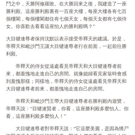
鬥之中，天勝阿修羅敗。在大勝回來之後，我建造了一座
勝利殿。這座勝利殿裏有一百座大樓，每座大樓各有七百
個樓閣，每個樓閣都住有七個天女，每個天女都有七個侍
女。你喜歡去看看這座怡人的勝利殿嗎？”
大目犍連尊者保持沈默以表示接受帝釋天的建議。於是，
帝釋天和毗沙門王讓大目犍連尊者行在前面，一起前往勝
利殿。
帝釋天的侍女從遠處看見帝釋天和大目犍連尊者前
來，都羞愧地走進自己的房間。就像媳婦看見家翁時會感
到羞愧那樣；同樣地，帝釋天的侍女從遠處看見帝釋天和
大目犍連尊者前來，都羞愧地走進自己的房間。
帝釋天和毗沙門王帶大目犍連尊者在勝利殿內遊覽，
帝釋天說：“目犍連賢者，你看，這座勝利殿多麼怡人。你
看，這座勝利殿多麼怡人！”
大目犍連尊者對帝釋天說：“它這麼美麗，是因為憍尸