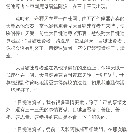
犍連尊者在東園鹿母講堂隱沒，在三十三天出現。
這時候，帝釋天在單一白蓮園，由五百件樂器合奏的
天樂為他演奏。當他從遠處看見大目犍連尊者前來時，便
吩咐停止天樂，前往大目犍連尊者那裏，然後對大目犍連
尊者說：“目犍連賢者，請過來，歡迎到來。目犍連賢者，
你很久沒有到來了。目犍連賢者，座位已經預備好了，請
坐。”
大目犍連尊者坐在為他預備好的座位上，帝釋天以一
1
低座坐在一邊。大目犍連尊者對帝釋天說：“憍尸迦
，世
尊曾經對你簡略地說愛盡得解脫的法義，如果我能聽你說
一些就好了。”
“目犍連賢者，我有很多事情要做，除了自己的事情之
外，還有三十三天的事情要做。目犍連賢者，善聽、善
學、善思量、善受持的東西是不會一下子消失的。
“目犍連賢者，從前，天和阿修羅互相戰鬥。在那次戰