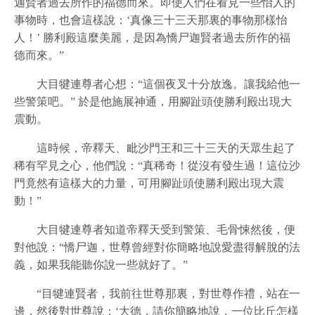
迦賢者過去所作的福德而來。即使人們在看見一些怡人的
事物時，也會這樣說：‘真像三十三天那裏的事物那樣怡
人！’ 勝利殿這麼美麗，是因為憍尸迦賢者過去所作的福
德而來。”
大目犍連尊者心想：“這個夜叉十分放逸。讓我給他一
些警策吧。” 於是他施展神通，用腳趾頭使勝利殿出現大
震動。
這時候，帝釋天、毗沙門王和三十三天的天眾生起了
稀有罕見之心，他們說：“真稀奇！從沒有發生過！這位沙
門竟然有這樣大的力量，可用腳趾頭使勝利殿出現大震
動！”
大目犍連尊者知道帝釋天受到警策、毛骨悚然後，便
對他說：“憍尸迦，世尊曾經對你簡略地說愛盡得解脫的法
義，如果我能聽你說一些就好了。”
“目犍連賢者，我前往世尊那裏，對世尊作禮，站在一
邊，然後對世尊說：‘大德，請你簡略地說，一位比丘怎樣