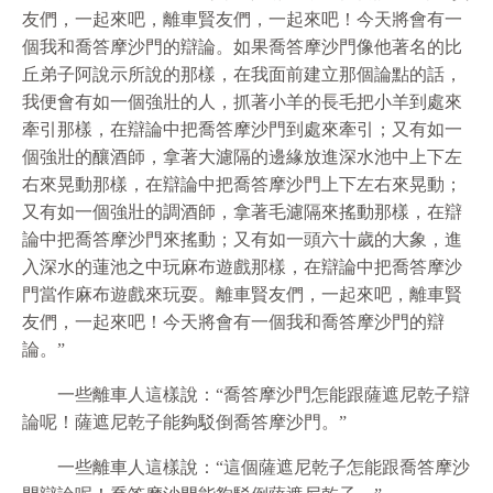
友們，一起來吧，離車賢友們，一起來吧！今天將會有一
個我和喬答摩沙門的辯論。如果喬答摩沙門像他著名的比
丘弟子阿說示所說的那樣，在我面前建立那個論點的話，
我便會有如一個強壯的人，抓著小羊的長毛把小羊到處來
牽引那樣，在辯論中把喬答摩沙門到處來牽引；又有如一
個強壯的釀酒師，拿著大濾隔的邊緣放進深水池中上下左
右來晃動那樣，在辯論中把喬答摩沙門上下左右來晃動；
又有如一個強壯的調酒師，拿著毛濾隔來搖動那樣，在辯
論中把喬答摩沙門來搖動；又有如一頭六十歲的大象，進
入深水的蓮池之中玩麻布遊戲那樣，在辯論中把喬答摩沙
門當作麻布遊戲來玩耍。離車賢友們，一起來吧，離車賢
友們，一起來吧！今天將會有一個我和喬答摩沙門的辯
論。”
一些離車人這樣說：“喬答摩沙門怎能跟薩遮尼乾子辯
論呢！薩遮尼乾子能夠駁倒喬答摩沙門。”
一些離車人這樣說：“這個薩遮尼乾子怎能跟喬答摩沙