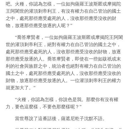
吧。火種，你認為怎樣，一位如拘薩羅王波斯匿或摩揭陀
王阿闍世的灌頂剎帝利王，有沒有權力在自己管治的國土
之中，處死那些應受處死的人，沒收那些應受沒收的財
物，放逐那些應受放逐的人呢？”
“喬答摩賢者，一位如拘薩羅王波斯匿或摩揭陀王阿闍
世的灌頂剎帝利王，絕對有權力在自己管治的國土之中，
處死那些應受處死的人，沒收那些應受沒收的財物，放逐
那些應受放逐的人。喬答摩賢者，即使在一些如跋祇或末
利的社會與族群之中，統治者也絕對有權力在自己管治的
國土之中，處死那些應受處死的人，沒收那些應受沒收的
財物，放逐那些應受放逐的人。一位灌頂剎帝利王的權力
就更加大了。”
“火種，你認為怎樣，你說色是我。那麼你有沒有權
力，要色這麼樣，不要色那麼樣呢？”
當世尊說了這番話後，薩遮尼乾子沈默不語。