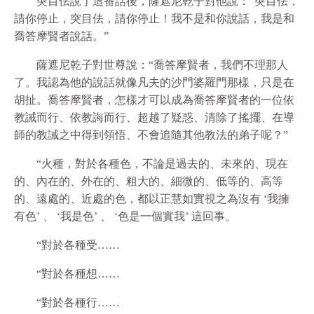
突目佉說了這番話後，薩遮尼乾子對他說：“突目佉，
請你停止，突目佉，請你停止！我不是和你說話，我是和
喬答摩賢者說話。”
薩遮尼乾子對世尊說：“喬答摩賢者，我們不理那人
了。我認為他的說話就像凡夫的沙門婆羅門那樣，只是在
胡扯。喬答摩賢者，怎樣才可以成為喬答摩賢者的一位依
教誡而行、依教誨而行、超越了疑惑、清除了搖擺、在導
師的教誡之中得到領悟、不會追隨其他教法的弟子呢？”
“火種，對於各種色，不論是過去的、未來的、現在
的、內在的、外在的、粗大的、細微的、低等的、高等
的、遠處的、近處的色，都以正慧如實視之為沒有 ‘我擁
有色’ 、 ‘我是色’ 、 ‘色是一個實我’ 這回事。
“對於各種受……
“對於各種想……
“對於各種行……