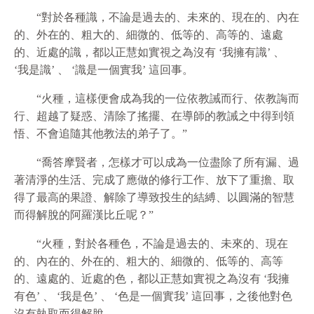
“對於各種識，不論是過去的、未來的、現在的、內在
的、外在的、粗大的、細微的、低等的、高等的、遠處
的、近處的識，都以正慧如實視之為沒有 ‘我擁有識’ 、
‘我是識’ 、 ‘識是一個實我’ 這回事。
“火種，這樣便會成為我的一位依教誡而行、依教誨而
行、超越了疑惑、清除了搖擺、在導師的教誡之中得到領
悟、不會追隨其他教法的弟子了。”
“喬答摩賢者，怎樣才可以成為一位盡除了所有漏、過
著清淨的生活、完成了應做的修行工作、放下了重擔、取
得了最高的果證、解除了導致投生的結縛、以圓滿的智慧
而得解脫的阿羅漢比丘呢？”
“火種，對於各種色，不論是過去的、未來的、現在
的、內在的、外在的、粗大的、細微的、低等的、高等
的、遠處的、近處的色，都以正慧如實視之為沒有 ‘我擁
有色’ 、 ‘我是色’ 、 ‘色是一個實我’ 這回事，之後他對色
沒有執取而得解脫。