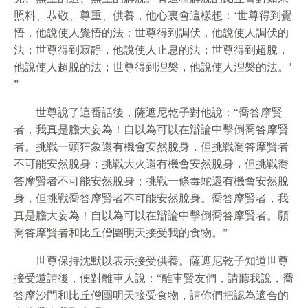
照料、恭敬、尊重、供養，他心裏會這樣想：‘世尊得到覺
悟，他說使人覺悟的法；世尊得到調伏，他說使人調伏的
法；世尊得到寂靜，他說使人止息的法；世尊得到超脫，
他說使人超脫的法；世尊得到湼槃，他說使人湼槃的法。’
”
世尊說了這番話後，薩遮尼乾子對他說：“喬答摩賢
者，我真是膽大妄為！自以為可以在辯論中擊倒喬答摩賢
者。挑戰一頭狂象還有機會安然脫身，但挑戰喬答摩賢者
不可能安然脫身；挑戰大火還有機會安然脫身，但挑戰喬
答摩賢者不可能安然脫身；挑戰一條毒蛇還有機會安然脫
身，但挑戰喬答摩賢者不可能安然脫身。喬答摩賢者，我
真是膽大妄為！自以為可以在辯論中擊倒喬答摩賢者。願
喬答摩賢者和比丘僧團明天接受我的食物。”
世尊保持沈默以表示接受供養。薩遮尼乾子知道世尊
接受邀請後，便對離車人說：“離車賢友們，請聽我說，喬
答摩沙門和比丘僧團明天接受食物，請你們把認為適合的