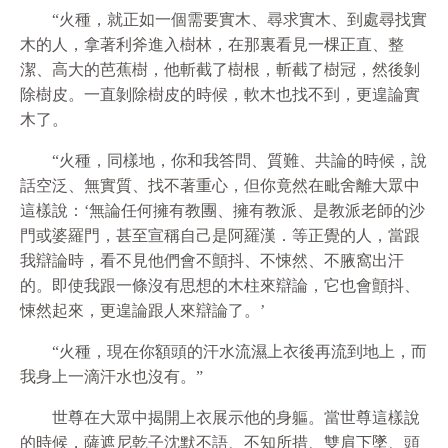
“火種，就正如一個需要實木、尋求實木、到處尋找實
木的人，拿著利斧進入樹林，在那裏看見一棵正直、整
潔、高大的芭蕉樹，他斬截了樹根，斬截了樹冠，然後剝
除樹皮。一直剝除樹皮的時候，軟木也找不到，更遑論實
木了。
“火種，同樣地，你和我答問、質難、共論的時候，說
話空泛、無實質、找不著重心，但你竟然在毗舍離大眾中
這樣說：‘無論任何擁有教團、擁有教派、是教派老師的沙
門或婆羅門，甚至宣稱自己是阿羅漢．等正覺的人，當跟
我辯論時，看不見他們會不顫抖、不悚然、不腋窩出汗
的。即使我跟一條沒有思想的木柱來辯論，它也會顫抖、
悚然起來，更遑論跟人來辯論了。’
“火種，現在你額頭的汗水流濕上衣後再流到地上，而
我身上一滴汗水也沒有。”
世尊在大眾中揭開上衣展示他的身軀。當世尊這樣說
的時候，薩遮尼乾子沈默不語、不知所措、雙肩下墜、頭