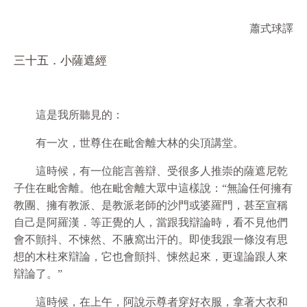
蕭式球譯
三十五．小薩遮經
這是我所聽見的：
有一次，世尊住在毗舍離大林的尖頂講堂。
這時候，有一位能言善辯、受很多人推崇的薩遮尼乾
子住在毗舍離。他在毗舍離大眾中這樣說：“無論任何擁有
教團、擁有教派、是教派老師的沙門或婆羅門，甚至宣稱
自己是阿羅漢．等正覺的人，當跟我辯論時，看不見他們
會不顫抖、不悚然、不腋窩出汗的。即使我跟一條沒有思
想的木柱來辯論，它也會顫抖、悚然起來，更遑論跟人來
辯論了。”
這時候，在上午，阿說示尊者穿好衣服，拿著大衣和