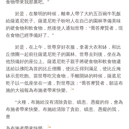
食物帶來我那裏吧。”
於是，在黎明的時候，離車人帶了大約五百碗牛乳飯
給薩遮尼乾子。薩遮尼乾子吩咐人在自己的園林準備美味
的硬食物和軟食物，然後使人通知世尊：“喬答摩賢者，現
在食物已經準備好了。”
於是，在上午，世尊穿好衣服，拿著大衣和缽，和比
丘僧團一起前往薩遮尼乾子的園林。世尊去到後，坐在為
他預備好的座位上。薩遮尼乾子親手將硬食物和軟食物遞
送給以佛陀為首的比丘僧團，使比丘得到滿足，使比丘掩
缽示意吃飽。當世尊吃完食物，手離開缽的時候，薩遮尼
乾子以一低座坐在一邊，對世尊說：“喬答摩賢者，願這布
2
施的大福報為布施者帶來快樂。
”
“火種，布施給沒有清除貪
欲
、瞋恚、愚癡的你，會為
布施者帶來快樂。布施給清除了貪
欲
、瞋恚、愚癡的我，
會
3
為布施者帶來快樂。
”