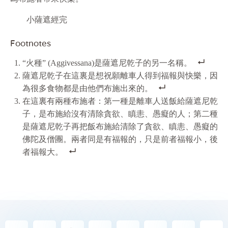
小薩遮經完
Footnotes
“火種” (Aggivessana)是薩遮尼乾子的另一名稱。
薩遮尼乾子在這裏是想祝願離車人得到福報與快樂，因
為很多食物都是由他們布施出來的。
在這裏有兩種布施者：第一種是離車人送飯給薩遮尼乾
子，是布施給沒有清除貪
欲
、瞋恚、愚癡的人；第二種
是薩遮尼乾子再把飯布施給清除了貪
欲
、瞋恚、愚癡的
佛陀及僧團。兩者同是有福報的，只是前者福報小，後
者福報大。