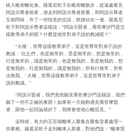
缽入毗舍離化食。薩遮尼乾子在毗舍離散步，從遠處看見
阿說示尊者前來，便走到阿說示尊者那裏，和阿說示尊者
互相問候，作了一些悅意的交談，然後站在一邊。薩遮尼
乾子對阿說示尊者這樣說：“阿說示賢者，喬答摩沙門是怎
樣教導弟子的呢？什麼是他常對弟子說的教誡呢？”
1
“火種
，世尊這樣教導弟子，這是世尊常對弟子說的
教誡：‘比丘們，色是無常的，受是無常的，想是無常的，
行是無常的，識是無常的；色是無我的，受是無我的，想
是無我的，行是無我的，識是無我的；所有行無常，所有
法無我。’ 火種，世尊這樣教導弟子，這是世尊常對弟子
說的教誡。”
“阿說示賢者，我們竟然聽見喬答摩沙門這樣說，我們
聽了一些不正確的東西！如果有一天能夠遇見喬答摩賢
者，跟他一起辯論就好了，我將會使他心離惡見。”
這時候，有大約五百個離車人聚集在聚集堂裏處理一
些事務。薩遮尼乾子走到離車人那裏，對他們說：“離車賢