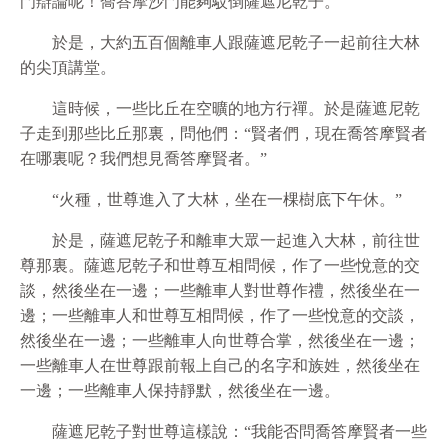
門辯論呢！喬答摩沙門能夠駁倒薩遮尼乾子。”
於是，大約五百個離車人跟薩遮尼乾子一起前往大林
的尖頂講堂。
這時候，一些比丘在空曠的地方行禪。於是薩遮尼乾
子走到那些比丘那裏，問他們：“賢者們，現在喬答摩賢者
在哪裏呢？我們想見喬答摩賢者。”
“火種，世尊進入了大林，坐在一棵樹底下午休。”
於是，薩遮尼乾子和離車大眾一起進入大林，前往世
尊那裏。薩遮尼乾子和世尊互相問候，作了一些悅意的交
談，然後坐在一邊；一些離車人對世尊作禮，然後坐在一
邊；一些離車人和世尊互相問候，作了一些悅意的交談，
然後坐在一邊；一些離車人向世尊合掌，然後坐在一邊；
一些離車人在世尊跟前報上自己的名字和族姓，然後坐在
一邊；一些離車人保持靜默，然後坐在一邊。
薩遮尼乾子對世尊這樣說：“我能否問喬答摩賢者一些