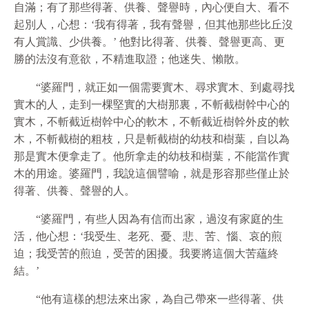
自滿；有了那些得著、供養、聲譽時，內心便自大、看不
起別人，心想：‘我有得著，我有聲譽，但其他那些比丘沒
有人賞識、少供養。’ 他對比得著、供養、聲譽更高、更
勝的法沒有意
欲
，不精進取證；他迷失、懶散。
“婆羅門，就正如一個需要實木、尋求實木、到處尋找
實木的人，走到一棵堅實的大樹那裏，不斬截樹幹中心的
實木，不斬截近樹幹中心的軟木，不斬截近樹幹外皮的軟
木，不斬截樹的粗枝，只是斬截樹的幼枝和樹葉，自以為
那是實木便拿走了。他所拿走的幼枝和樹葉，不能當作實
木的用途。婆羅門，我說這個譬喻，就是形容那些僅止於
得著、供養、聲譽的人。
“婆羅門，有些人因為有信而出家，過沒有家庭的生
活，他心想：‘我受生、老死、憂、悲、苦、惱、哀的煎
迫；我受苦的煎迫，受苦的困擾。我要將這個大苦蘊終
結。’
“他有這樣的想法來出家，為自己帶來一些得著、供