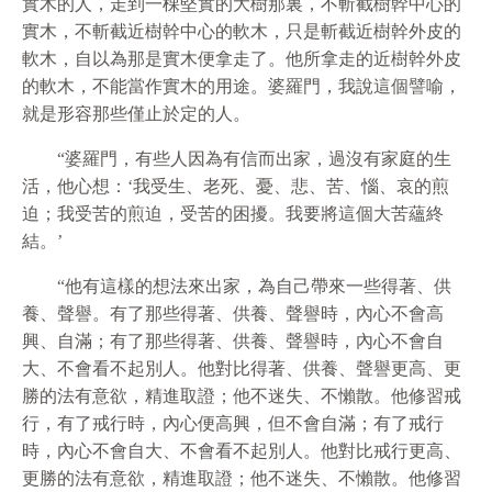
實木的人，走到一棵堅實的大樹那裏，不斬截樹幹中心的
實木，不斬截近樹幹中心的軟木，只是斬截近樹幹外皮的
軟木，自以為那是實木便拿走了。他所拿走的近樹幹外皮
的軟木，不能當作實木的用途。婆羅門，我說這個譬喻，
就是形容那些僅止於定的人。
“婆羅門，有些人因為有信而出家，過沒有家庭的生
活，他心想：‘我受生、老死、憂、悲、苦、惱、哀的煎
迫；我受苦的煎迫，受苦的困擾。我要將這個大苦蘊終
結。’
“他有這樣的想法來出家，為自己帶來一些得著、供
養、聲譽。有了那些得著、供養、聲譽時，內心不會高
興、自滿；有了那些得著、供養、聲譽時，內心不會自
大、不會看不起別人。他對比得著、供養、聲譽更高、更
勝的法有意
欲
，精進取證；他不迷失、不懶散。他修習戒
行，有了戒行時，內心便高興，但不會自滿；有了戒行
時，內心不會自大、不會看不起別人。他對比戒行更高、
更勝的法有意
欲
，精進取證；他不迷失、不懶散。他修習