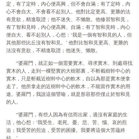
定，有了定時，內心便高興，但不會自滿；有了定時，內
心不會自大、不會看不起別人。他對比定更高、更勝的法
有意
欲
，精進取證；他不迷失、不懶散。他修習智和見，
有了智和見時，內心便高興、自滿；有了智和見時，內心
便自大、看不起別人，心想：‘我是一個有智和見的人，但
其他那些比丘沒有智和見。’ 他對比智和見更高、更勝的
法沒有意
欲
，不精進取證；他迷失、懶散。
“婆羅門，就正如一個需要實木、尋求實木、到處尋找
實木的人，走到一棵堅實的大樹那裏，不斬截樹幹中心的
實木，只是斬截近樹幹中心的軟木，自以為那是實木便拿
走了。他所拿走的近樹幹中心的軟木，不能當作實木的用
途。婆羅門，我說這個譬喻，就是形容那些僅止於智和見
的人。
“婆羅門，有些人因為有信而出家，過沒有家庭的生
活，他心想：‘我受生、老死、憂、悲、苦、惱、哀的煎
迫；我受苦的煎迫，受苦的困擾。我要將這個大苦蘊終
結。’