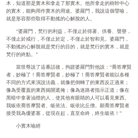
木，知道那是實木和拿走了那實木。他所拿走的樹幹中心
的實木，能夠用作實木的用途。婆羅門，我說這個譬喻，
就是形容那些取得不動搖的心解脫的人。
“婆羅門，梵行的利益，不僅止於得著、供養、聲譽，
不僅止於戒行，不僅止於定，不僅止於智和見。婆羅門，
不動搖的心解脫就是梵行的目的，就是梵行的實木，就是
梵行的終點。”
當世尊說了這番話後，拘蹉婆羅門對他說：“喬答摩賢
者，妙極了！喬答摩賢者，妙極了！喬答摩賢者能以各種
不同的方式來演說法義，就像把倒轉了的東西反正過來；
像為受覆蓋的東西揭開遮掩；像為迷路者指示正道；像在
黑暗中拿著油燈的人，使其他有眼睛的人可以看見東西。
我皈依喬答摩賢者、皈依法、皈依比丘僧。願喬答摩賢者
接受我為優婆塞，從現在起，直至命終，終生皈依！”
小實木喻經