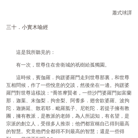
蕭式球譯
三十．小實木喻經
這是我所聽見的：
有一次，世尊住在舍衛城的祇樹給孤獨園。
這時候，賓伽羅．拘蹉婆羅門走到世尊那裏，和世尊
互相問候，作了一些悅意的交談，然後坐在一邊。拘蹉婆
羅門對世尊這樣說：“喬答摩賢者，一些沙門婆羅門如富蘭
那．迦葉、末伽梨．拘舍梨、阿耆多．翅舍欽婆羅、波拘
陀．迦旃延、散若耶．毗羅胝子、尼乾陀．若提子擁有教
團，擁有教派，是教派的老師，為人所認知，有名望，是
宗派的創立人，受很多人推崇；他們都宣稱自己得到最高
的智慧。究竟他們全都得不到最高的智慧；還是一些得