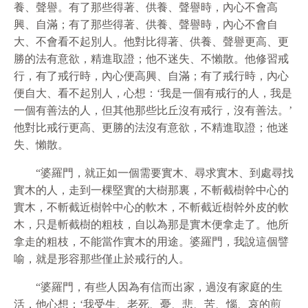
養、聲譽。有了那些得著、供養、聲譽時，內心不會高
興、自滿；有了那些得著、供養、聲譽時，內心不會自
大、不會看不起別人。他對比得著、供養、聲譽更高、更
勝的法有意
欲
，精進取證；他不迷失、不懶散。他修習戒
行，有了戒行時，內心便高興、自滿；有了戒行時，內心
便自大、看不起別人，心想：‘我是一個有戒行的人，我是
一個有善法的人，但其他那些比丘沒有戒行，沒有善法。’
他對比戒行更高、更勝的法沒有意
欲
，不精進取證；他迷
失、懶散。
“婆羅門，就正如一個需要實木、尋求實木、到處尋找
實木的人，走到一棵堅實的大樹那裏，不斬截樹幹中心的
實木，不斬截近樹幹中心的軟木，不斬截近樹幹外皮的軟
木，只是斬截樹的粗枝，自以為那是實木便拿走了。他所
拿走的粗枝，不能當作實木的用途。婆羅門，我說這個譬
喻，就是形容那些僅止於戒行的人。
“婆羅門，有些人因為有信而出家，過沒有家庭的生
活，他心想：‘我受生、老死、憂、悲、苦、惱、哀的煎