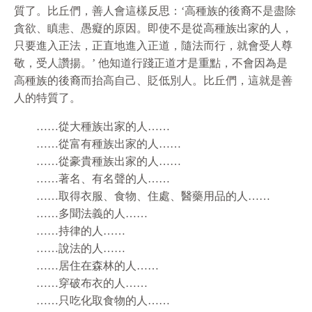
質了。比丘們，善人會這樣反思：‘高種族的後裔不是盡除
貪
欲
、瞋恚、愚癡的原因。即使不是從高種族出家的人，
只要進入正法，正直地進入正道，隨法而行，就會受人尊
敬，受人讚揚。’ 他知道行踐正道才是重點，不會因為是
高種族的後裔而抬高自己、貶低別人。比丘們，這就是善
人的特質了。
……從大種族出家的人……
……從富有種族出家的人……
……從豪貴種族出家的人……
……著名、有名聲的人……
……取得衣服、食物、住處、醫藥用品的人……
……多聞法義的人……
……持律的人……
……說法的人……
……居住在森林的人……
……穿破布衣的人……
……只吃化取食物的人……