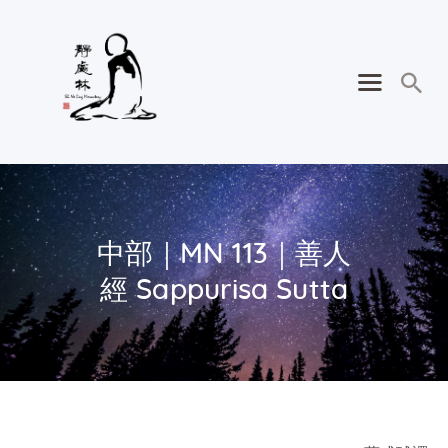
中部｜MN 113｜善人
經 Sappurisa Sutta