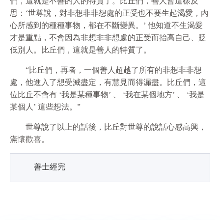
們，這就是不善的人的特質了。比丘們，善人會這樣反
思：‘世尊說，對非想非非想處的正受也不要生起渴愛，內
心所感到的種種事物，都在不斷變異。’ 他知道不生渴愛
才是重點，不會因為非想非非想處的正受而抬高自己、貶
低別人。比丘們，這就是善人的特質了。
“比丘們，再者，一個善人超越了所有的非想非非想
處，他進入了想受滅盡定，有慧見而得漏盡。比丘們，這
位比丘不會有 ‘我是某種事物’ 、 ‘我在某個地方’ 、 ‘我是
某個人’ 這些想法。”
世尊說了以上的話後，比丘對世尊的說話心感高興，
滿懷歡喜。
　　善士經完