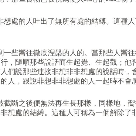
想處的人吐出了無所有處的結縛。這種人
一些嚮往徹底湼槃的人的。當那些人嚮往
而行，隨順那些說話而生起覺、生起觀；他
在人們說那些連接非想非非想處的說話時，
處的人，跟說非想非非想處的人一起時不會
截斷之後便無法再生長那樣，同樣地，嚮
非非想處的結縛。這種人可稱為一個解除了