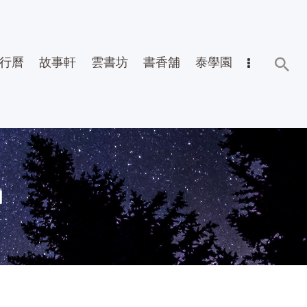
行曆
故事軒
雲書坊
書香舖
泰學園
a