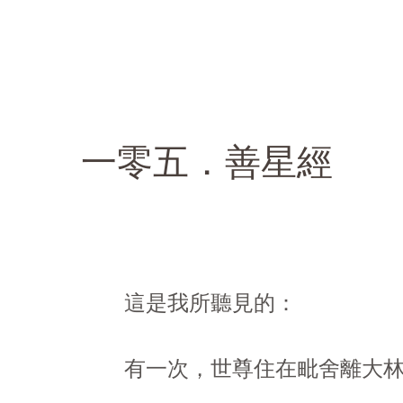
一零五．善星經
這是我所聽見的：
有一次，世尊住在毗舍離大林