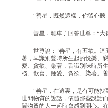
“善星，既然這樣，你留心聽，
善星．離車子回答世尊：“大德
世尊說：“善星，有五
欲
。這
著，耳識別聲時所生起的悅樂、
愛、貪
欲
、染著，舌識別味時所
棧、歡喜、鍾愛、貪
欲
、染著。
“善星，在這裏，是有可能找到
世間物質的說話，依隨那些說話
間物質的人一起時會感到開心。