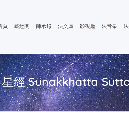
首頁
藏經閣
師承錄
法文庫
影視廳
法音泉
法
經 Sunakkhatta Sutt