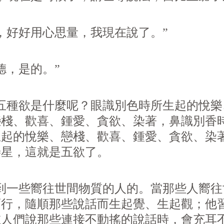
好好用心思量，我現在說了。”
，是的。”
五種
欲
是什麼呢？眼識別色時所生起的悅樂
戀棧、歡喜、鍾愛、貪
欲
、染著，鼻識別香
生起的悅樂、戀棧、歡喜、鍾愛、貪
欲
、染
善星，這就是五
欲
了。
一些嚮往世間物質的人的。當那些人嚮往
而行，隨順那些說話而生起覺、生起觀；他
在人們說那些連接不動搖的說話時，會充耳