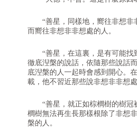
“善星，同樣地，嚮往非想非非
而嚮往非想非非想處的人。
“善星，在這裏，是有可能找到
徹底湼槃的說話，依隨那些說話
底湼槃的人一起時會感到開心。
載，他不習近那些說非想非非想
“善星，就正如棕櫚樹的樹冠被
櫚樹無法再生長那樣根除了非想
槃的人。