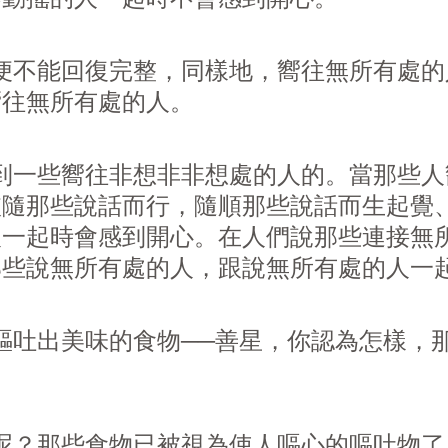
不能回復完整，同樣地，嚮往無所有處的
嚮往無所有處的人。
一些嚮往非想非非想處的人的。當那些人
依隨那些說話而行，隨順那些說話而生起覺
人一起時會感到開心。在人們說那些連接無
那些說無所有處的人，跟說無所有處的人一
吐出美味的食物──善星，你認為怎樣，
？那些食物已被視為使人嘔心的嘔吐物了