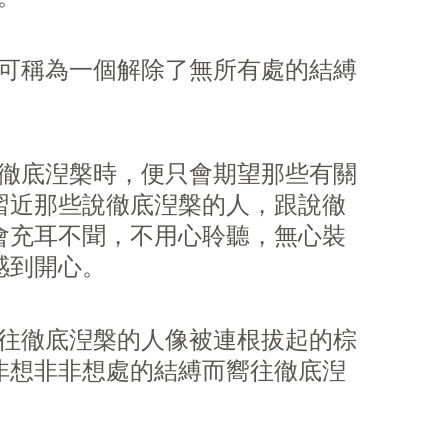
可稱為一個解除了無所有處的結縛
徹底湼槃時，便只會期望那些有關
習近那些說徹底湼槃的人，跟說徹
會充耳不聞，不用心聆聽，無心裝
感到開心。
往徹底湼槃的人像被連根拔起的棕
非想非非想處的結縛而嚮往徹底湼