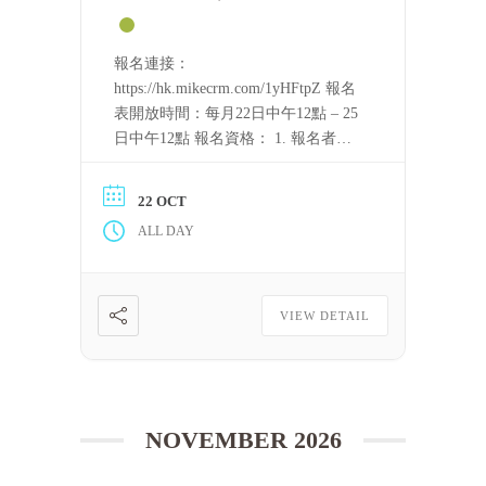
報名連接：
https://hk.mikecrm.com/1yHFtpZ 報名
表開放時間：每月22日中午12點 – 25
日中午12點 報名資格： 1. 報名者需
要持守五戒。 2. 完整聽完至少一屆
「泰國四念處禪修課程」的音頻，或
22 OCT
完整看完至少一屆上述課程的視頻。
ALL DAY
只要可以滿足上述條件，每一位修
[……] 閱讀更多
VIEW DETAIL
NOVEMBER 2026