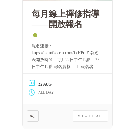
每月線上禪修指導
——開放報名
報名連接：
https://hk.mikecrm.com/1yHFtpZ 報名
表開放時間：每月22日中午12點 – 25
日中午12點 報名資格： 1. 報名者需
要持守五戒。 2. 完整聽完至少一屆
「泰國四念處禪修課程」的音頻，或
22 AUG
完整看完至少一屆上述課程的視頻。
ALL DAY
只要可以滿足上述條件，每一位修
[……] 閱讀更多
VIEW DETAIL