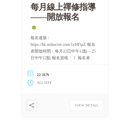
每月線上禪修指導
——開放報名
報名連接：
https://hk.mikecrm.com/1yHFtpZ 報名
表開放時間：每月22日中午12點 – 25
日中午12點 報名資格： 1. 報名者需
要持守五戒。 2. 完整聽完至少一屆
「泰國四念處禪修課程」的音頻，或
22 JUN
完整看完至少一屆上述課程的視頻。
ALL DAY
只要可以滿足上述條件，每一位修
[……] 閱讀更多
VIEW DETAIL