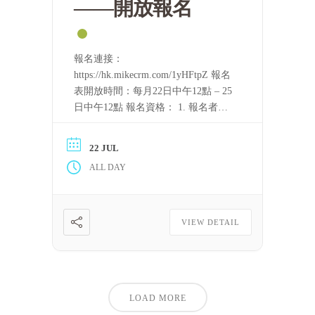
——開放報名
報名連接：
https://hk.mikecrm.com/1yHFtpZ 報名
表開放時間：每月22日中午12點 – 25
日中午12點 報名資格： 1. 報名者需
要持守五戒。 2. 完整聽完至少一屆
「泰國四念處禪修課程」的音頻，或
22 JUL
完整看完至少一屆上述課程的視頻。
ALL DAY
只要可以滿足上述條件，每一位修
[……] 閱讀更多
VIEW DETAIL
LOAD MORE