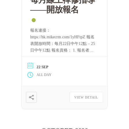
——開放報名
報名連接：
https://hk.mikecrm.com/1yHFtpZ 報名
表開放時間：每月22日中午12點 – 25
日中午12點 報名資格： 1. 報名者需
要持守五戒。 2. 完整聽完至少一屆
「泰國四念處禪修課程」的音頻，或
22 SEP
完整看完至少一屆上述課程的視頻。
ALL DAY
只要可以滿足上述條件，每一位修
[……] 閱讀更多
VIEW DETAIL