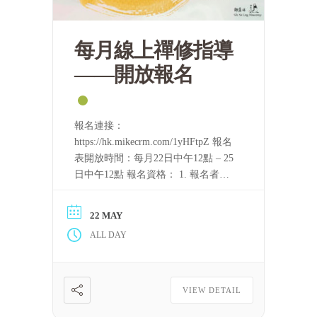
每月線上禪修指導
——開放報名
報名連接：
https://hk.mikecrm.com/1yHFtpZ 報名
表開放時間：每月22日中午12點 – 25
日中午12點 報名資格： 1. 報名者需
要持守五戒。 2. 完整聽完至少一屆
「泰國四念處禪修課程」的音頻，或
22 MAY
完整看完至少一屆上述課程的視頻。
ALL DAY
只要可以滿足上述條件，每一位修
[……] 閱讀更多
VIEW DETAIL