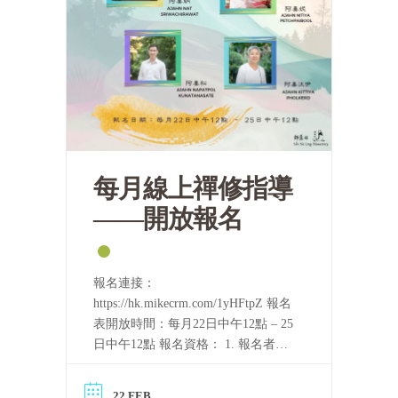
每月線上禪修指導
——開放報名
報名連接：
https://hk.mikecrm.com/1yHFtpZ 報名
表開放時間：每月22日中午12點 – 25
日中午12點 報名資格： 1. 報名者需
要持守五戒。 2. 完整聽完至少一屆
「泰國四念處禪修課程」的音頻，或
22 FEB