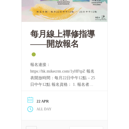
每月線上禪修指導
——開放報名
報名連接：
https://hk.mikecrm.com/1yHFtpZ 報名
表開放時間：每月22日中午12點 – 25
日中午12點 報名資格： 1. 報名者需
要持守五戒。 2. 完整聽完至少一屆
「泰國四念處禪修課程」的音頻，或
22 APR
完整看完至少一屆上述課程的視頻。
ALL DAY
只要可以滿足上述條件，每一位修
[……] 閱讀更多