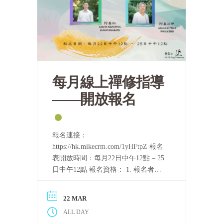
每月線上禪修指導
——開放報名
報名連接：
https://hk.mikecrm.com/1yHFtpZ 報名
表開放時間：每月22日中午12點 – 25
日中午12點 報名資格： 1. 報名者需
要持守五戒。 2. 完整聽完至少一屆
「泰國四念處禪修課程」的音頻，或
22 MAR
完整看完至少一屆上述課程的視頻。
ALL DAY
只要可以滿足上述條件，每一位修