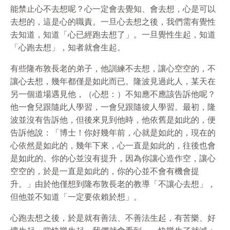
能禁止心不去想呢？心一定會去覺知、會去想，心是可以
去想的，這是心的職責。一旦心去想之後，我們需有覺性
去知道，知道「心已經跑去想了」。一旦覺性生起，知道
「心跑去想」，知者就會生起。
有些隆布敦長老的弟子，他訓練不去想，讓心空空的，不
讓心去想，幾年都僅是如此而已。隆波見過此人，某天在
另一個道場遇見他，（心想：）不知應不應該告訴他呢？
他一會兒跟隨此人學習，一會兒跟隨彼人學習。最初，隆
波並沒有告訴他，但後來見到他時，他依舊是如此的，便
告訴他說：「博士！你好幾年前，心就是如此的，現在的
心依然是如此的，幾年下來，心一直是如此的，往後也會
是如此的。你的心並沒有提升，因為你讓心造作空，讓心
空空的，於是一直是如此的，你的心並不會有機會提
升。」由於他僅想到隆布敦長老的教導「不讓心去想」，
但他並不知道「一定要依賴於想」。
心跑去想之後，於是就有善法、不善法生起，有苦樂、好