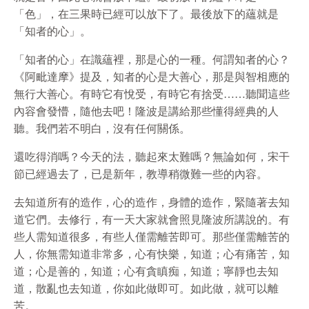
「色」，在三果時已經可以放下了。最後放下的蘊就是
「知者的心」。
「知者的心」在識蘊裡，那是心的一種。何謂知者的心？
《阿毗達摩》提及，知者的心是大善心，那是與智相應的
無行大善心。有時它有悅受，有時它有捨受……聽聞這些
內容會發懵，隨他去吧！隆波是講給那些懂得經典的人
聽。我們若不明白，沒有任何關係。
還吃得消嗎？今天的法，聽起來太難嗎？無論如何，宋干
節已經過去了，已是新年，教導稍微難一些的內容。
去知道所有的造作，心的造作，身體的造作，緊隨著去知
道它們。去修行，有一天大家就會照見隆波所講說的。有
些人需知道很多，有些人僅需離苦即可。那些僅需離苦的
人，你無需知道非常多，心有快樂，知道；心有痛苦，知
道；心是善的，知道；心有貪瞋痴，知道；寧靜也去知
道，散亂也去知道，你如此做即可。如此做，就可以離
苦。