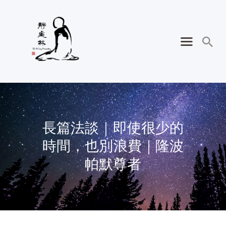
長篇法談｜即使很少的
時間，也別浪費｜隆波
帕默尊者