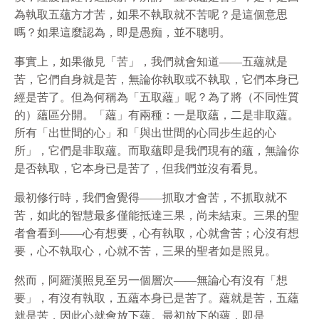
為執取五蘊方才苦，如果不執取就不苦呢？是這個意思
嗎？如果這麼認為，即是愚痴，並不聰明。
事實上，如果徹見「苦」，我們就會知道——五蘊就是
苦，它們自身就是苦，無論你執取或不執取，它們本身已
經是苦了。但為何稱為「五取蘊」呢？為了將（不同性質
的）蘊區分開。「蘊」有兩種：一是取蘊，二是非取蘊。
所有「出世間的心」和「與出世間的心同步生起的心
所」，它們是非取蘊。而取蘊即是我們現有的蘊，無論你
是否執取，它本身已是苦了，但我們並沒有看見。
最初修行時，我們會覺得——抓取才會苦，不抓取就不
苦，如此的智慧最多僅能抵達三果，尚未結束。三果的聖
者會看到——心有想要，心有執取，心就會苦；心沒有想
要，心不執取心，心就不苦，三果的聖者如是照見。
然而，阿羅漢照見至另一個層次——無論心有沒有「想
要」，有沒有執取，五蘊本身已是苦了。蘊就是苦，五蘊
就是苦，因此心就會放下蘊。最初放下的蘊，即是