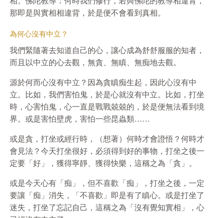
相。佛陀教導：何時我們修行，若與佛陀的教導相違背，
那即是與實相相違背，於是便不會看到真相。
為何心沒有中立？
我們緊隨著去知道自己的心，讓心成為舒舒服服的知者，
而且以中立的心去觀，無貪、無瞋、無痴地去觀。
源於何而心沒有中立？因為貪瞋痴生起，因此心沒有中
立。比如，我們害怕鬼，於是心就沒有中立。比如，打坐
時，心害怕鬼，心一直是戰戰兢兢的，於是便無法看到境
界。或是害怕壁虎，害怕一些昆蟲類……
或是貪，打坐或經行時，（想著）何時才會證悟？何時才
會見法？今天打坐很好，必須得到好的事物，打坐之後一
定要「好」，獲得寧靜、獲得快樂，這稱之為「貪」。
或是今天心有「痴」，但不喜歡「痴」，打坐之後，一定
要讓「痴」消失，「不喜歡」即是有了瞋心。或是打坐了
迷失，打坐了忘記自己，這稱之為「沒有覺知實相」，心