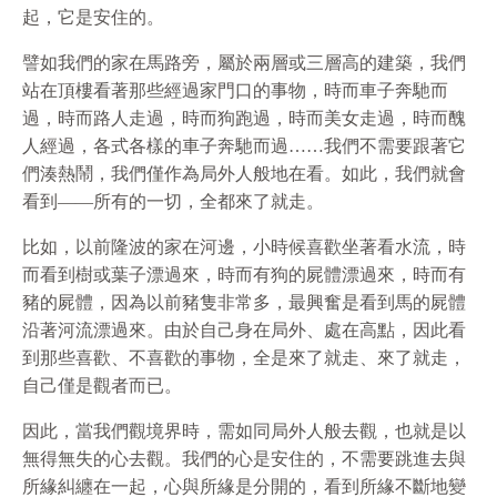
起，它是安住的。
譬如我們的家在馬路旁，屬於兩層或三層高的建築，我們
站在頂樓看著那些經過家門口的事物，時而車子奔馳而
過，時而路人走過，時而狗跑過，時而美女走過，時而醜
人經過，各式各樣的車子奔馳而過……我們不需要跟著它
們湊熱鬧，我們僅作為局外人般地在看。如此，我們就會
看到——所有的一切，全都來了就走。
比如，以前隆波的家在河邊，小時候喜歡坐著看水流，時
而看到樹或葉子漂過來，時而有狗的屍體漂過來，時而有
豬的屍體，因為以前豬隻非常多，最興奮是看到馬的屍體
沿著河流漂過來。由於自己身在局外、處在高點，因此看
到那些喜歡、不喜歡的事物，全是來了就走、來了就走，
自己僅是觀者而已。
因此，當我們觀境界時，需如同局外人般去觀，也就是以
無得無失的心去觀。我們的心是安住的，不需要跳進去與
所緣糾纏在一起，心與所緣是分開的，看到所緣不斷地變