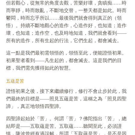
但若觀心，從無常的角度去觀，苦樂好壞，貪瞋痴……時
而寧靜，時而散亂，不斷地交替，一整天都是如此。時而
鬱悶，時而忘乎所以……最後我們就會得到真正的（領
悟）。持續不斷地觀心的造作，心造作好，也知道；造作
壞，也知道；造作空，也及時地知道，我們就會看到——
所有的造作，所有生起的行法，它們生起，都會滅去。
這一點是我們最初需領悟的，領悟至此，便能證悟初果。
初果聖者看到——凡生起的，都會滅去。這是我們的目
標，我們需先獲得如此的智慧。
五蘊是苦
證悟初果之後，接下來繼續修行，修行不會止步於此，我
們最終的目標是——照見五蘊是苦，這稱之為「照見四聖
諦」，真正地領悟四聖諦。
四聖諦起始於「苦」。何謂「苦」？佛陀指出「苦」，總
結即是——五取蘊是苦。五取蘊……聽聞至此，必須謹
慎，隆波曾經有過誤解，所謂「五取蘊是苦」，是不是因