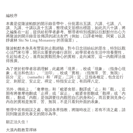
編校序
本書是從隆波帕默的開示錄音帶中，分批選出五講、六講、七講、八
講、九講、十講以及十五講，整理成文並標出標題，如此共六十講，將
之編集在一起，提供給初學者參考。整理者特別感謝以往默默付出心力
將隆波的開示錄音並傳譯的諸法友們（例如，口譯者坤能、阿紫，以及
靜慮林 Shi Ne Ling Monastery 的菩薩眾）。
隆波帕默本身具有豐富的止觀經驗，對今日念頭紛紜的眾生，特別以觀
心法門來引導，開示出重要的修行原則，給學習者在生活中培養覺性，
生起知者之心，進而如實觀照身心的實相，走向滅苦。這一內觀禪法值
得推廣。
為了便於初學者容易理解，此處將「境界」，校成「現象」（指身心現
象，名法和色法）。「法印」，校成「實相」（指無常、苦、無我）。
區分「定」（samadhi）和「禪定」二詞：定，泛指各種定，包含近行
定、剎那定、安止定。禪定，特指安止定，有四禪八定。
另外，傳統上，「奢摩他」和「毗婆舍那」翻譯成「止」和「觀」，近
期有將奢摩他翻成「止禪」或「寂止」，毗婆舍那翻成「觀禪」或「內
觀」。翻成「內觀」是強調要往內觀照自己的身和心，而且要洞見身心
內在的實相是無常、苦、無我，不是只看到外面的表象。
整理中若有錯誤之處，敬請各界指教，將隨時改正；若有不清之處，請
回到隆波原先泰文的開示為準。
願正法久住！
大溪內觀教育禪林