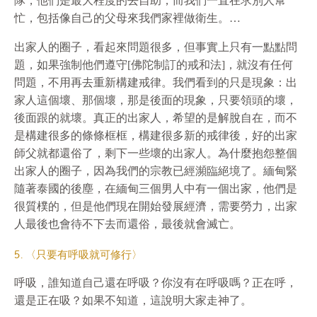
隊，他們是最大程度的去自助，而我們一直在求別人幫
忙，包括像自己的父母來我們家裡做衛生。…
出家人的圈子，看起來問題很多，但事實上只有一點點問
題，如果強制他們遵守[佛陀制訂的戒和法]，就沒有任何
問題，不用再去重新構建戒律。我們看到的只是現象：出
家人這個壞、那個壞，那是後面的現象，只要領頭的壞，
後面跟的就壞。真正的出家人，希望的是解脫自在，而不
是構建很多的條條框框，構建很多新的戒律後，好的出家
師父就都還俗了，剩下一些壞的出家人。為什麼抱怨整個
出家人的圈子，因為我們的宗教已經瀕臨絕境了。緬甸緊
隨著泰國的後塵，在緬甸三個男人中有一個出家，他們是
很質樸的，但是他們現在開始發展經濟，需要勞力，出家
人最後也會待不下去而還俗，最後就會滅亡。
5. 〈只要有呼吸就可修行〉
呼吸，誰知道自己還在呼吸？你沒有在呼吸嗎？正在呼，
還是正在吸？如果不知道，這說明大家走神了。