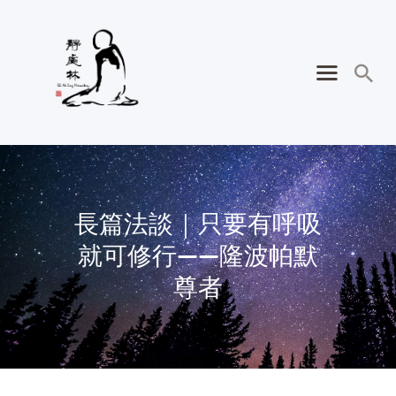
長篇法談｜只要有呼吸
就可修行——隆波帕默
尊者