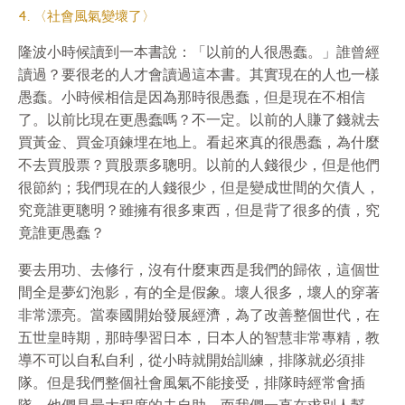
4. 〈社會風氣變壞了〉
隆波小時候讀到一本書說：「以前的人很愚蠢。」誰曾經
讀過？要很老的人才會讀過這本書。其實現在的人也一樣
愚蠢。小時候相信是因為那時很愚蠢，但是現在不相信
了。以前比現在更愚蠢嗎？不一定。以前的人賺了錢就去
買黃金、買金項鍊埋在地上。看起來真的很愚蠢，為什麼
不去買股票？買股票多聰明。以前的人錢很少，但是他們
很節約；我們現在的人錢很少，但是變成世間的欠債人，
究竟誰更聰明？雖擁有很多東西，但是背了很多的債，究
竟誰更愚蠢？
要去用功、去修行，沒有什麼東西是我們的歸依，這個世
間全是夢幻泡影，有的全是假象。壞人很多，壞人的穿著
非常漂亮。當泰國開始發展經濟，為了改善整個世代，在
五世皇時期，那時學習日本，日本人的智慧非常專精，教
導不可以自私自利，從小時就開始訓練，排隊就必須排
隊。但是我們整個社會風氣不能接受，排隊時經常會插