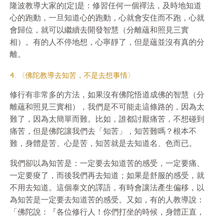
隆波教導大家的[定]是：修習任何一個禪法，及時地知道
心的跑動，一旦知道心的跑動，心就會安住而不跑，心就
會歸位，就可以繼續去開發智慧（分離蘊和照見三實
相）。有的人不停地想，心寧靜了，但是蘊並沒有真的分
離。
4. 〈佛陀教導去知苦，不是去想事情〉
修行有非常多的方法，如果沒有佛陀悟道成佛的智慧（分
離蘊和照見三實相），我們是不可能走這條路的，因為太
難了，因為太簡單而難。比如，誰都討厭痛苦，不想碰到
痛苦，但是佛陀讓我們去「知苦」，知苦難嗎？根本不
難，身體是苦、心是苦，知苦就是去知道名、色而已。
我們卻以為知苦是：一定要去知道苦的感受，一定要痛、
一定要痠了，而後我們再去知道；如果是舒服的感受，就
不用去知道。這個泰文的譯語，有時會讓法產生偏移，以
為知苦是一定要去知道苦的感受。又如，有的人教導說：
「佛陀說：『各位修行人！你們打坐的時候，身體正直，