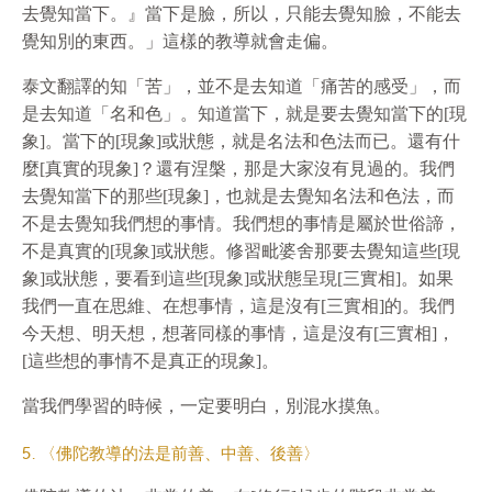
去覺知當下。』當下是臉，所以，只能去覺知臉，不能去
覺知別的東西。」這樣的教導就會走偏。
泰文翻譯的知「苦」，並不是去知道「痛苦的感受」，而
是去知道「名和色」。知道當下，就是要去覺知當下的[現
象]。當下的[現象]或狀態，就是名法和色法而已。還有什
麼[真實的現象]？還有涅槃，那是大家沒有見過的。我們
去覺知當下的那些[現象]，也就是去覺知名法和色法，而
不是去覺知我們想的事情。我們想的事情是屬於世俗諦，
不是真實的[現象]或狀態。修習毗婆舍那要去覺知這些[現
象]或狀態，要看到這些[現象]或狀態呈現[三實相]。如果
我們一直在思維、在想事情，這是沒有[三實相]的。我們
今天想、明天想，想著同樣的事情，這是沒有[三實相]，
[這些想的事情不是真正的現象]。
當我們學習的時候，一定要明白，別混水摸魚。
5. 〈佛陀教導的法是前善、中善、後善〉