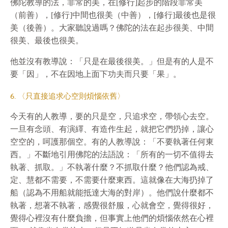
佛陀教導的法，非常的美，在[修行]起步的階段非常美
（前善），[修行]中間也很美（中善），[修行]最後也是很
美（後善）。大家聽說過嗎？佛陀的法在起步很美、中間
很美、最後也很美。
他並沒有教導說：「只是在最後很美。」但是有的人是不
要「因」，不在因地上面下功夫而只要「果」。
6. 〈只直接追求心空則煩惱依舊〉
今天有的人教導，要的只是空，只追求空，帶領心去空。
一旦有念頭、有演繹、有造作生起，就把它們扔掉，讓心
空空的，呵護那個空。有的人教導說：「不要執著任何東
西。」不斷地引用佛陀的法語說：「所有的一切不值得去
執著、抓取。」不執著什麼？不抓取什麼？他們認為戒、
定、慧都不需要，不需要什麼東西。這就像在大海扔掉了
船（認為不用船就能抵達大海的對岸）。他們說什麼都不
執著，想著不執著，感覺很舒服，心就會空，覺得很好，
覺得心裡沒有什麼負擔，但事實上他們的煩惱依然在心裡