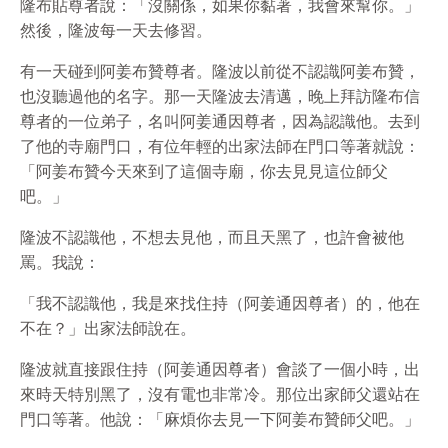
隆布貼尊者說：「沒關係，如果你黏著，我會來幫你。」
然後，隆波每一天去修習。
有一天碰到阿姜布贊尊者。隆波以前從不認識阿姜布贊，
也沒聽過他的名字。那一天隆波去清邁，晚上拜訪隆布信
尊者的一位弟子，名叫阿姜通因尊者，因為認識他。去到
了他的寺廟門口，有位年輕的出家法師在門口等著就說：
「阿姜布贊今天來到了這個寺廟，你去見見這位師父
吧。」
隆波不認識他，不想去見他，而且天黑了，也許會被他
罵。我說：
「我不認識他，我是來找住持（阿姜通因尊者）的，他在
不在？」出家法師說在。
隆波就直接跟住持（阿姜通因尊者）會談了一個小時，出
來時天特別黑了，沒有電也非常冷。那位出家師父還站在
門口等著。他說：「麻煩你去見一下阿姜布贊師父吧。」