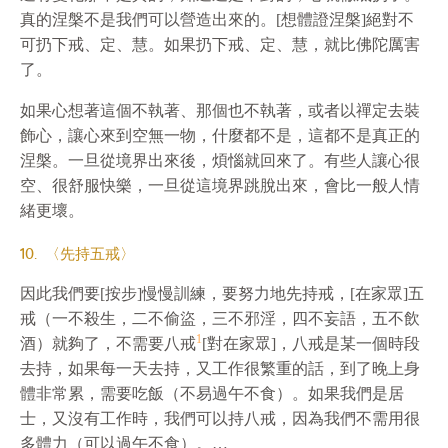
真的涅槃不是我們可以營造出來的。[想體證涅槃]絕對不
可扔下戒、定、慧。如果扔下戒、定、慧，就比佛陀厲害
了。
如果心想著這個不執著、那個也不執著，或者以禪定去裝
飾心，讓心來到空無一物，什麼都不是，這都不是真正的
涅槃。一旦從境界出來後，煩惱就回來了。有些人讓心很
空、很舒服快樂，一旦從這境界跳脫出來，會比一般人情
緒更壞。
10. 〈先持五戒〉
因此我們要[按步]慢慢訓練，要努力地先持戒，[在家眾]五
戒（一不殺生，二不偷盜，三不邪淫，四不妄語，五不飲
1
酒）就夠了，不需要八戒
[對在家眾]，八戒是某一個時段
去持，如果每一天去持，又工作很繁重的話，到了晚上身
體非常累，需要吃飯（不易過午不食）。如果我們是居
士，又沒有工作時，我們可以持八戒，因為我們不需用很
多體力（可以過午不食）。…