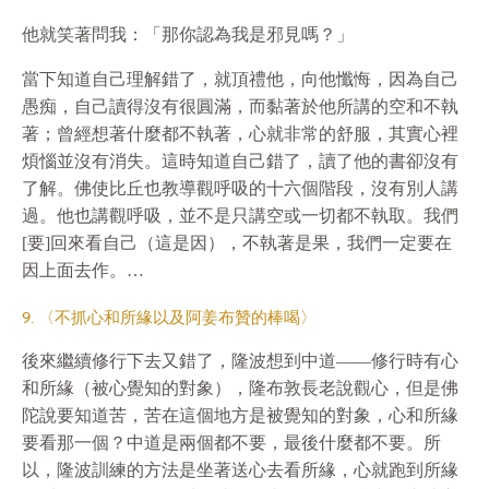
他就笑著問我：「那你認為我是邪見嗎？」
當下知道自己理解錯了，就頂禮他，向他懺悔，因為自己
愚痴，自己讀得沒有很圓滿，而黏著於他所講的空和不執
著；曾經想著什麼都不執著，心就非常的舒服，其實心裡
煩惱並沒有消失。這時知道自己錯了，讀了他的書卻沒有
了解。佛使比丘也教導觀呼吸的十六個階段，沒有別人講
過。他也講觀呼吸，並不是只講空或一切都不執取。我們
[要]回來看自己（這是因），不執著是果，我們一定要在
因上面去作。…
9. 〈不抓心和所緣以及阿姜布贊的棒喝〉
後來繼續修行下去又錯了，隆波想到中道——修行時有心
和所緣（被心覺知的對象），隆布敦長老說觀心，但是佛
陀說要知道苦，苦在這個地方是被覺知的對象，心和所緣
要看那一個？中道是兩個都不要，最後什麼都不要。所
以，隆波訓練的方法是坐著送心去看所緣，心就跑到所緣