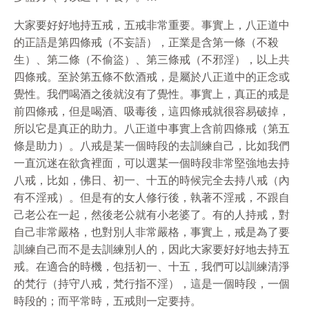
大家要好好地持五戒，五戒非常重要。事實上，八正道中
的正語是第四條戒（不妄語），正業是含第一條（不殺
生）、第二條（不偷盜）、第三條戒（不邪淫），以上共
四條戒。至於第五條不飲酒戒，是屬於八正道中的正念或
覺性。我們喝酒之後就沒有了覺性。事實上，真正的戒是
前四條戒，但是喝酒、吸毒後，這四條戒就很容易破掉，
所以它是真正的助力。八正道中事實上含前四條戒（第五
條是助力）。八戒是某一個時段的去訓練自己，比如我們
一直沉迷在欲貪裡面，可以選某一個時段非常堅強地去持
八戒，比如，佛日、初一、十五的時候完全去持八戒（內
有不淫戒）。但是有的女人修行後，執著不淫戒，不跟自
己老公在一起，然後老公就有小老婆了。有的人持戒，對
自己非常嚴格，也對別人非常嚴格，事實上，戒是為了要
訓練自己而不是去訓練別人的，因此大家要好好地去持五
戒。在適合的時機，包括初一、十五，我們可以訓練清淨
的梵行（持守八戒，梵行指不淫），這是一個時段，一個
時段的；而平常時，五戒則一定要持。