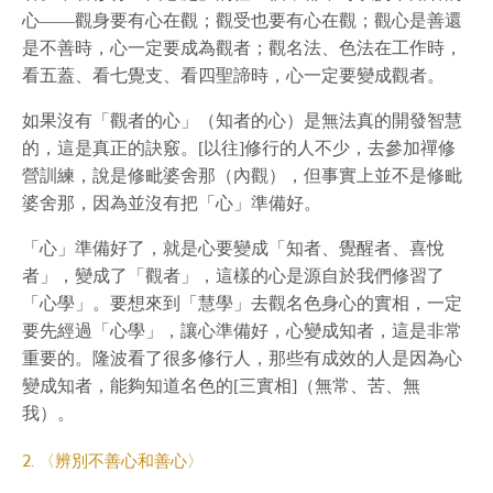
心——觀身要有心在觀；觀受也要有心在觀；觀心是善還
是不善時，心一定要成為觀者；觀名法、色法在工作時，
看五蓋、看七覺支、看四聖諦時，心一定要變成觀者。
如果沒有「觀者的心」（知者的心）是無法真的開發智慧
的，這是真正的訣竅。[以往]修行的人不少，去參加禪修
營訓練，說是修毗婆舍那（內觀），但事實上並不是修毗
婆舍那，因為並沒有把「心」準備好。
「心」準備好了，就是心要變成「知者、覺醒者、喜悅
者」，變成了「觀者」，這樣的心是源自於我們修習了
「心學」。要想來到「慧學」去觀名色身心的實相，一定
要先經過「心學」，讓心準備好，心變成知者，這是非常
重要的。隆波看了很多修行人，那些有成效的人是因為心
變成知者，能夠知道名色的[三實相]（無常、苦、無
我）。
2. 〈辨別不善心和善心〉