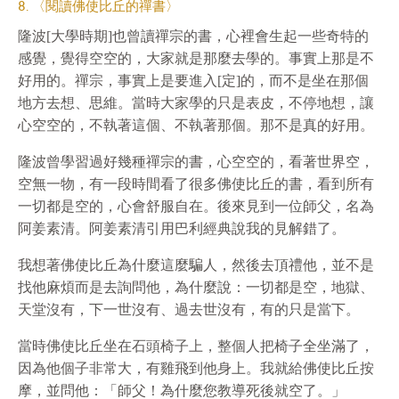
8. 〈閱讀佛使比丘的禪書〉
隆波[大學時期]也曾讀禪宗的書，心裡會生起一些奇特的
感覺，覺得空空的，大家就是那麼去學的。事實上那是不
好用的。禪宗，事實上是要進入[定]的，而不是坐在那個
地方去想、思維。當時大家學的只是表皮，不停地想，讓
心空空的，不執著這個、不執著那個。那不是真的好用。
隆波曾學習過好幾種禪宗的書，心空空的，看著世界空，
空無一物，有一段時間看了很多佛使比丘的書，看到所有
一切都是空的，心會舒服自在。後來見到一位師父，名為
阿姜素清。阿姜素清引用巴利經典說我的見解錯了。
我想著佛使比丘為什麼這麼騙人，然後去頂禮他，並不是
找他麻煩而是去詢問他，為什麼說：一切都是空，地獄、
天堂沒有，下一世沒有、過去世沒有，有的只是當下。
當時佛使比丘坐在石頭椅子上，整個人把椅子全坐滿了，
因為他個子非常大，有雞飛到他身上。我就給佛使比丘按
摩，並問他：「師父！為什麼您教導死後就空了。」