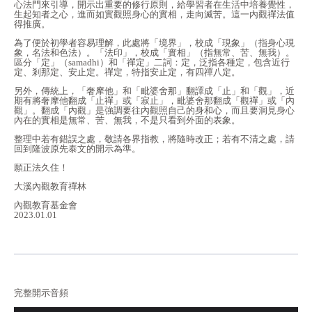
心法門來引導，開示出重要的修行原則，給學習者在生活中培養覺性，
生起知者之心，進而如實觀照身心的實相，走向滅苦。這一內觀禪法值
得推廣。
為了便於初學者容易理解，此處將「境界」，校成「現象」（指身心現
象，名法和色法）。「法印」，校成「實相」（指無常、苦、無我）。
區分「定」（samadhi）和「禪定」二詞：定，泛指各種定，包含近行
定、剎那定、安止定。禪定，特指安止定，有四禪八定。
另外，傳統上，「奢摩他」和「毗婆舍那」翻譯成「止」和「觀」，近
期有將奢摩他翻成「止禪」或「寂止」，毗婆舍那翻成「觀禪」或「內
觀」。翻成「內觀」是強調要往內觀照自己的身和心，而且要洞見身心
內在的實相是無常、苦、無我，不是只看到外面的表象。
整理中若有錯誤之處，敬請各界指教，將隨時改正；若有不清之處，請
回到隆波原先泰文的開示為準。
願正法久住！
大溪內觀教育禪林
內觀教育基金會
2023.01.01
完整開示音頻