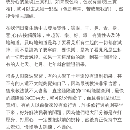
或身心的呈現[三實相]。如果觀色時，色沒有呈現[三實
相]，就可以去思維一點點（色是無常、苦或無我的），然
後慢慢去訓練。
在我們日常生活中去發展覺性，讓眼、耳、鼻、舌、身、
意[心]去接觸所緣，生起苦、樂、好、壞，有覺性去及時
地知道。及時地知道是為了要看見所有生起的一切都會滅
掉。而不是說為了要寧靜、要快樂，是為了看見凡是生起
的一切都會滅掉。如果一直這麼做的話，到某一個階段，
有的人七天、七月、七年就會體證初果。
很多人跟隆波學習，有的人學了十年還沒有證到初果，甚
至有的人還不太能夠覺知自己，因為最初教法非常含蓄，
後來教法就不太含蓄，直接聽隆波的CD就能體會到，最快
的聽隆波的CD兩天，就可以分離蘊了，而且看到呈現[三
實相]。有的人以前從來沒有修行過，許多修行過的則要坐
下來，好好解決黏著的問題，因為他們絕大部分都是在打
壓身、打壓心，一定要把以前的扔掉，然後真正保持中立
去覺知。慢慢地去訓練，不難的。