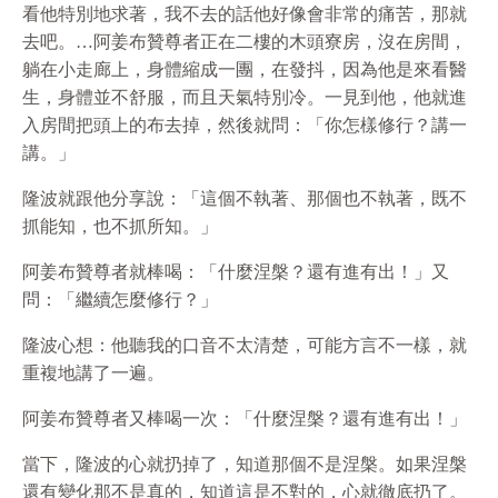
看他特別地求著，我不去的話他好像會非常的痛苦，那就
去吧。…阿姜布贊尊者正在二樓的木頭寮房，沒在房間，
躺在小走廊上，身體縮成一團，在發抖，因為他是來看醫
生，身體並不舒服，而且天氣特別冷。一見到他，他就進
入房間把頭上的布去掉，然後就問：「你怎樣修行？講一
講。」
隆波就跟他分享說：「這個不執著、那個也不執著，既不
抓能知，也不抓所知。」
阿姜布贊尊者就棒喝：「什麼涅槃？還有進有出！」又
問：「繼續怎麼修行？」
隆波心想：他聽我的口音不太清楚，可能方言不一樣，就
重複地講了一遍。
阿姜布贊尊者又棒喝一次：「什麼涅槃？還有進有出！」
當下，隆波的心就扔掉了，知道那個不是涅槃。如果涅槃
還有變化那不是真的，知道這是不對的，心就徹底扔了。