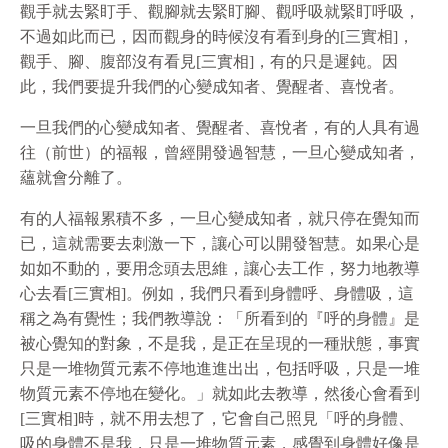
觀手就去緊盯手、觀腳就去緊盯腳、觀呼吸就緊盯呼吸，
不過如此而已，因而觀身的時候沒有看到身的[三實相]，
觀手、腳、腹部沒有看見[三實相]，有的只是遲鈍。因
此，我們要提升我們的心變成知者、覺醒者、喜悅者。
一旦我們的心變成知者、覺醒者、喜悅者，有的人具有過
往（前世）的福報，曾經開發過智慧，一旦心變成知者，
蘊就會分離了。
有的人福報累積不多，一旦心變成知者，就只停在覺知而
已，這就需要去刺激一下，讓心可以開發智慧。如果心是
如如不動的，要用念頭去思維，讓心去工作，努力地教導
心去看[三實相]。例如，我們只看到身體呼、身體吸，這
稱之為有覺性；我們教導說：「所看到的『呼的身體』是
被心覺知的對象，不是我，是正在呈現的一種狀態，事實
只是一堆物質元素不停地進進出出，包括呼吸，只是一堆
物質元素不停地在變化。」就如此去教導，然後心會看到
[三實相]時，就不用去想了，它會自己照見「呼的身體、
吸的身體不是我，只是一堆物質元素，感覺到身體好像是