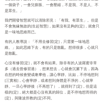
一個袋子，一會兒膨脹、一會壓縮，不是我、不是人、不
是眾生。」
我們開發智慧就可以清除邪見：「有我、有眾生」。但是
不會無緣無故的[生起智慧]，如果沒有足夠的[定]，就會只
是一味地思維而已。
有的人教導說：「不用去修習[定]，只需要一味地思
維。」如此思維下去，有的只是散亂。想得很多，心就只
是散亂。
心沒有修習[定]，就不會有結果。除非有的人波羅蜜非常
多（過去曾修習過），想來想去，心就會沉澱下去，因為
在想的時候會變成奢摩他，讓心寧靜。比如，不停地想到
[三實相]，心會寧靜，或者想到身體是不淨的，心就寧
靜。一旦心寧靜後（不再想了），就得到了[定]，但是這
樣的[定]，絕大都是心沒有真的歸位，是不停地想而得的
[定]，與隆波所教的[定]不同。