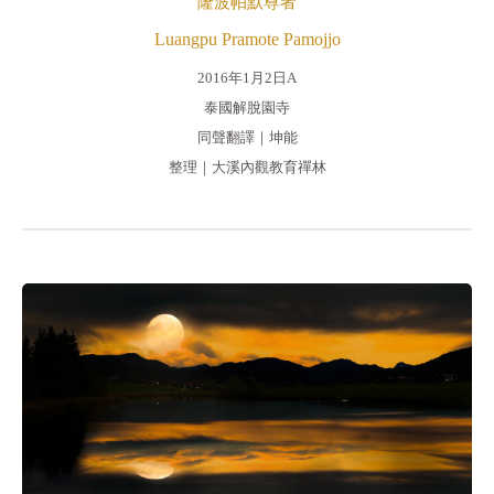
隆波帕默尊者
Luangpu Pramote Pamojjo
2016年1月2日A
泰國解脫園寺
同聲翻譯｜坤能
整理｜大溪內觀教育禪林