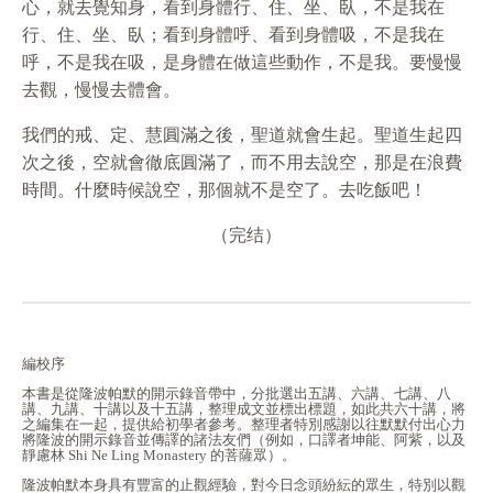
心，就去覺知身，看到身體行、住、坐、臥，不是我在
行、住、坐、臥；看到身體呼、看到身體吸，不是我在
呼，不是我在吸，是身體在做這些動作，不是我。要慢慢
去觀，慢慢去體會。
我們的戒、定、慧圓滿之後，聖道就會生起。聖道生起四
次之後，空就會徹底圓滿了，而不用去說空，那是在浪費
時間。什麼時候說空，那個就不是空了。去吃飯吧！
（完结）
編校序
本書是從隆波帕默的開示錄音帶中，分批選出五講、六講、七講、八
講、九講、十講以及十五講，整理成文並標出標題，如此共六十講，將
之編集在一起，提供給初學者參考。整理者特別感謝以往默默付出心力
將隆波的開示錄音並傳譯的諸法友們（例如，口譯者坤能、阿紫，以及
靜慮林 Shi Ne Ling Monastery 的菩薩眾）。
隆波帕默本身具有豐富的止觀經驗，對今日念頭紛紜的眾生，特別以觀