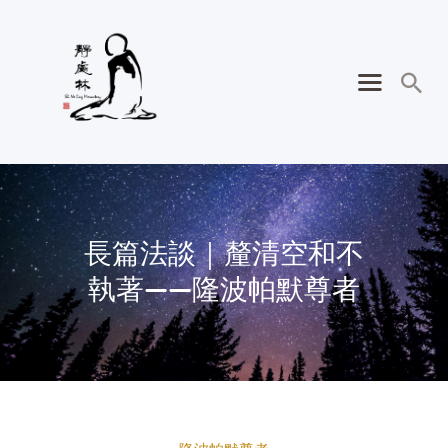
長篇法談｜釐清空和不
執著——隆波帕默尊者