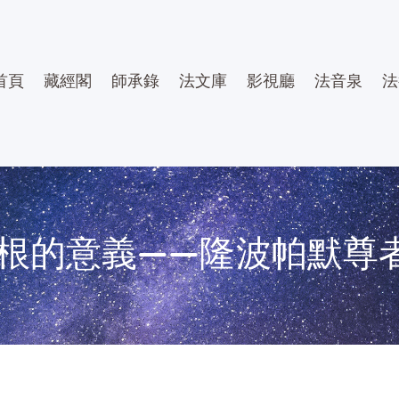
首頁
藏經閣
師承錄
法文庫
影視廳
法音泉
法
根的意義——隆波帕默尊