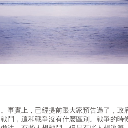
了。事實上，已經提前跟大家預告過了，政
炎戰鬥，這和戰爭沒有什麼區別。戰爭的時