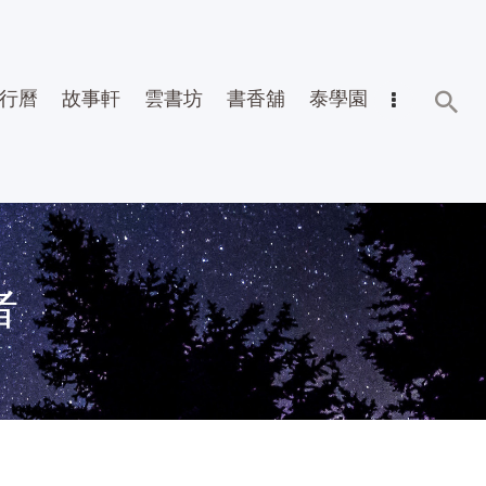
行曆
故事軒
雲書坊
書香舖
泰學園
者