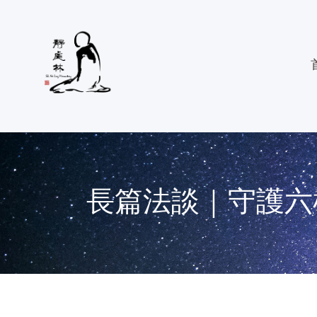
長篇法談｜守護六