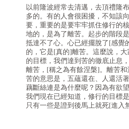
以前隆波經常去清邁，去頂禮隆布信
多的。有的人會很困擾，不知該
要，重要的是要牢牢抓住修行的
地的，是為了離苦。起步的階段
抵達不了心。心已經擺脫了[感覺
的，它是[真的]離苦。這麼說，
的目標，我們達到苦的徹底止息
離苦，[稱之為有餘涅槃]。離苦
苦的意思是，五蘊還在、人還活
藕斷絲連是為什麼呢？因為有
欲
我們現在已經知道，修行的目標是
只有一些是證到後馬上就死[進入無