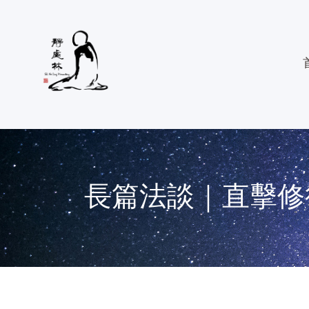
長篇法談｜直擊修