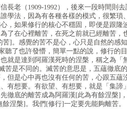
長老（1909-1992），後來一段時間
向誰學法，因為有各種各樣的模式，很繁瑣
核心，如果修行的核心不穩固，即便是跟隆
是為了在心裡離苦，在死之前就已經離苦，
的苦]。感覺的苦不是心，心只是自然的感知
大家聽了也許發懵，簡單一點的說，修行的
，也就是達到阿羅漢死時的涅槃，稱之為「
和滅苦是不同的。滅苦的意思是，五蘊徹底
著，但是心中再也沒有任何的苦，心跟五蘊
望、有想要。有
欲
望、有想要，就是「集諦
先徹底的離苦成為阿羅漢[此為有餘涅槃]
餘涅槃]。我們[修行]一定要先能夠離苦。