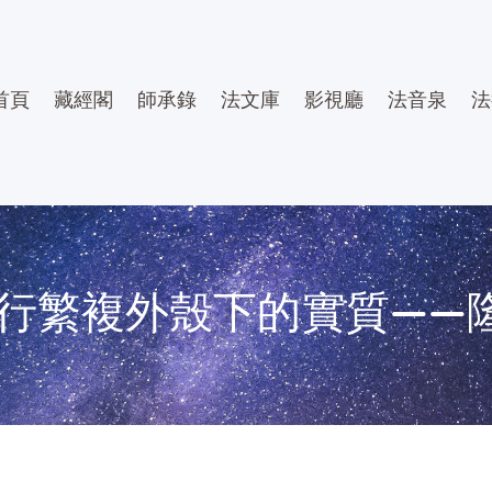
首頁
藏經閣
師承錄
法文庫
影視廳
法音泉
法
行繁複外殼下的實質——