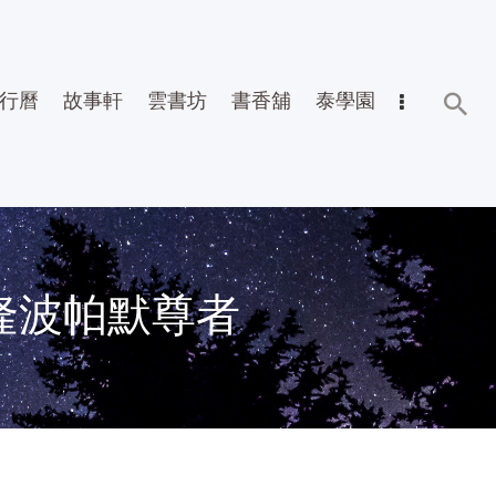
行曆
故事軒
雲書坊
書香舖
泰學園
隆波帕默尊者