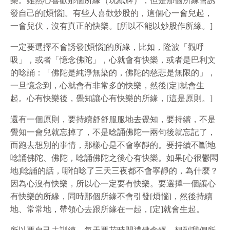
樂。雖然心喜歡那個所緣（玩紙牌），但是那個所緣會誘
發自己的[煩惱]。有些人喜歡炒股的，這個心一會兒起，
一會兒伏，沒有真正的快樂。[所以不能以炒股作所緣。]
一定要選擇不會誘發[煩惱]的所緣，比如，隆波「觀呼
吸」，或者「憶念佛陀」，心就會有快樂，或者是巴利文
的唸誦：「佛陀是純淨無染的，佛陀的慈悲是無限的」，
一旦憶念到，心就會有非常多的快樂，然後[定]就會生
起。心有快樂後，覺知讓心有快樂的所緣，[這是原則。]
還有一個原則，要持續舒舒服服地去覺知，要持續，不是
覺知一會兒就忘掉了，不是唸誦佛陀一兩句後就忘記了，
而跑去想別的事情，那樣心是不會寧靜的。要持續不斷地
唸誦佛陀、佛陀，唸誦佛陀之後心有快樂。如果[心很鬱悶
地]唸誦的話，哪怕唸了三天三夜都不會寧靜的，為什麼？
因為心沒有快樂，所以心一定要有快樂。要選擇一個讓心
有快樂的所緣，同時那個所緣不會引發[煩惱]，然後持續
地、常常地，帶領心去跟所緣在一起，[定]就會生起。