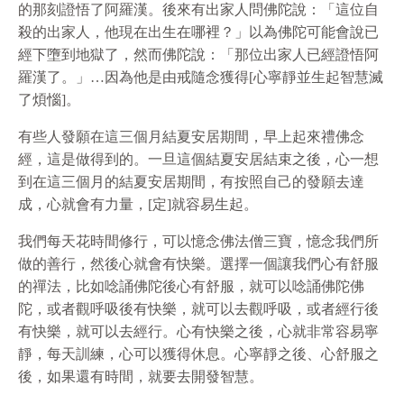
的那刻證悟了阿羅漢。後來有出家人問佛陀說：「這位自
殺的出家人，他現在出生在哪裡？」以為佛陀可能會說已
經下墮到地獄了，然而佛陀說：「那位出家人已經證悟阿
羅漢了。」…因為他是由戒隨念獲得[心寧靜並生起智慧滅
了煩惱]。
有些人發願在這三個月結夏安居期間，早上起來禮佛念
經，這是做得到的。一旦這個結夏安居結束之後，心一想
到在這三個月的結夏安居期間，有按照自己的發願去達
成，心就會有力量，[定]就容易生起。
我們每天花時間修行，可以憶念佛法僧三寶，憶念我們所
做的善行，然後心就會有快樂。選擇一個讓我們心有舒服
的禪法，比如唸誦佛陀後心有舒服，就可以唸誦佛陀佛
陀，或者觀呼吸後有快樂，就可以去觀呼吸，或者經行後
有快樂，就可以去經行。心有快樂之後，心就非常容易寧
靜，每天訓練，心可以獲得休息。心寧靜之後、心舒服之
後，如果還有時間，就要去開發智慧。