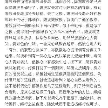
隆波有去頂禮過隆波田長老，那個時候，隆布敦長老已經
保證隆波會修行了，隆波就去當時比較有名的寺廟，有到
隆波田長老那邊去頂禮。去了之後，隆波田長老正好在教
導居士們做手部動作。隆波觀察後，就明白了他的教導。
隆波就找一個樹蔭底下自己練習，做手部動作，但是做了
之後，覺得這[十四個動作的]方法不適合自己，隆波就選
擇只是握拳放拳、握拳放拳而已，用舒舒服服的心去覺
知，覺知色的生滅，一會兒心就聚合起來，然後心進入到
「有分」的狀態心就滅了，再慢慢地心從這個有分裡面生
起來，然後看到有一個心是去做決策要去覺知什麼，這個
心去覺知名法，然後心中有感受生起，接下來，這個覺知
就開始變大，好像打開了一個開關，然後去接觸身，身方
面的感受就生起，然後就知道這個識蘊看到這個流程。為
什麼只是手這樣做，就會這樣看到？是心自己去看到的，
並不是我們做手部動作是為了這樣看到，到了時間它自己
會看到。原來心是這樣工作的。用握拳放拳的方法，繼續
做的話會覺得痠，接下來就簡化為手指跟手指的接觸。有
時經行，經行之後也痠，隆波就用手指這樣經行也可以，