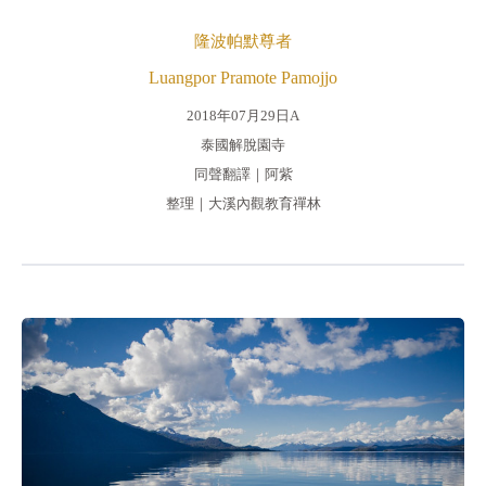
隆波帕默尊者
Luangpor Pramote Pamojjo
2018年07月29日A
泰國解脫園寺
同聲翻譯｜阿紫
整理｜大溪內觀教育禪林