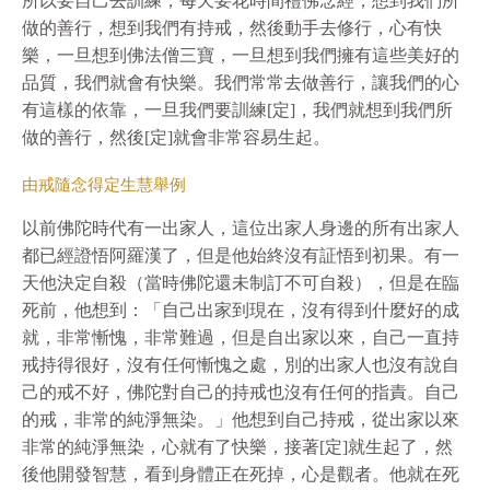
所以要自己去訓練，每天要花時間禮佛念經，想到我們所
做的善行，想到我們有持戒，然後動手去修行，心有快
樂，一旦想到佛法僧三寶，一旦想到我們擁有這些美好的
品質，我們就會有快樂。我們常常去做善行，讓我們的心
有這樣的依靠，一旦我們要訓練[定]，我們就想到我們所
做的善行，然後[定]就會非常容易生起。
由戒隨念得定生慧舉例
以前佛陀時代有一出家人，這位出家人身邊的所有出家人
都已經證悟阿羅漢了，但是他始終沒有証悟到初果。有一
天他決定自殺（當時佛陀還未制訂不可自殺），但是在臨
死前，他想到：「自己出家到現在，沒有得到什麼好的成
就，非常慚愧，非常難過，但是自出家以來，自己一直持
戒持得很好，沒有任何慚愧之處，別的出家人也沒有說自
己的戒不好，佛陀對自己的持戒也沒有任何的指責。自己
的戒，非常的純淨無染。」他想到自己持戒，從出家以來
非常的純淨無染，心就有了快樂，接著[定]就生起了，然
後他開發智慧，看到身體正在死掉，心是觀者。他就在死