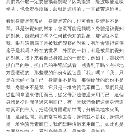
我們為什麼一定要變換姿勢呢？因為痠痛，隆波即使這樣
坐著，也會覺得痠痛，蘊就是這樣的，一直被苦逼迫著。
看到身體是無常的，身體是苦的，也可看到身體並不是
我。凡是被覺知的對象，怎麼可能是我呢？身體是被覺知
的對象，感覺到了嗎？任何被覺知的對象，那個就不是
我。眼前這個扇子是被我們觀察的對象，有誰會覺得這個
扇子是我嗎？外在的世界、外面的一切，都是被我們覺知
的對象，接下來看自己身體上的一部份，例如手，讓我們
抓自己的手，抓自己的手臂試試看，感覺到了嗎？有些地
方是硬硬的，那些硬的部份有說它是「我」嗎？「我」只
是在念頭裡面而已，身體並不是我，那個硬硬的部份不是
我，身體並不是我，它只是一堆物質元素而已。我們只是
從世間拿過來借用而已，從父母那邊借過來用而已，這個
身體是從世間借過來用而已，有一天我們會把這個身體還
給真正的主人，把這個身體還給世間，分解為地水火風
後，還給世間。我們常常地去看，身體並不是我，身體只
是一堆物質元素而已，我們臨時借過來用而已。如此也是
在開發智慧了，看到身體是苦、是無常、是無我。