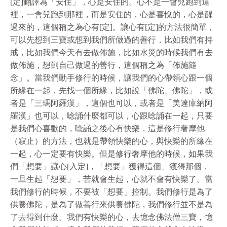
[定]翻譯為「安住」，心是安住的。心不是一會兒跑到這
裡，一會兒跑到那裡，而是安住的，心是喜悅的，心是醒
過來的，這個稱之為心有[定]。讓心有[定]的方法很簡單，
可以先想到三寶或想到我們所做過的善行，比如我們有持
戒，比如我們今天有去做佈施，比如水災的時候我們有去
做佈施，想到自己做過的善行，這個稱之為「佈施隨
念」。當我們動手修行的時候，讓我們的心帶領心跟一個
所緣在一起，先找一個所緣，比如說「佛陀、佛陀」，或
者是「三瑪阿羅漢」，這個也可以，或者是「美達庫納阿
羅漢」也可以，唸誦什麼都可以，心跟唸誦在一起，只要
是我們心喜歡的，唸誦之後心有快樂，這是修行奢摩他
（寂止）的方法，也就是帶領快樂的心，與快樂的所緣在
一起，心一定要有快樂。但是修行奢摩他的時候，如果我
們「想要」讓心[入定]，「想要」獲得這個、獲得那個，
一旦生起「想要」，苦就會生起，心就不會有快樂了。當
我們修行的時候，不要被「想要」控制。我們修行是為了
供養佛陀，是為了做善行來供養佛陀，我們修行並不是為
了去得到什麼。我們有快樂的心，去憶念佛法僧三寶，憶