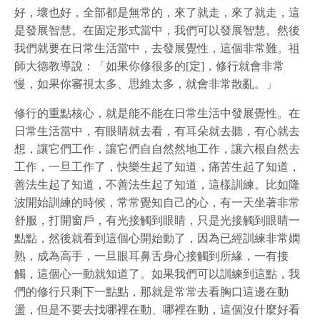
好，壞也好，全部都是無常的，來了就走，來了就走，這
是發展智慧。在固定形式當中，我們可以發展智慧。然後
我們就要在日常生活當中，去發展覺性，這個非常難。祖
師大德教導說：「如果你修很多的[定]，修行就會非常
慢，如果你審視太多、思維太多，就會非常散亂。」
修行的重點核心，就是能不能在日常生活中發展覺性。在
日常生活當中，有眼睛就去看，有耳朵就去聽，有心就去
想，讓它們工作，讓它們自自然然地工作，讓六根自然去
工作，一旦工作了，快樂生起了知道，痛苦生起了知道，
善法生起了知道，不善法生起了知道，這樣訓練。比如隆
波開始訓練的時候，常常覺知自己的心，有一天坐著非常
舒服，打開窗戶，有光接觸到眼睛，只是光接觸到眼睛一
點點，然後就看到這個心開始動了，因為已經訓練非常嫻
熟，成為高手，一旦眼耳鼻舌身心接觸到所緣，一有接
觸，這個心一動就知道了。如果我們可以訓練到這點，我
們的修行只剩下一點點，那就是常常去看胸口這邊在動
盪，但是不要去找哪裡在動、哪裡在動，這個沒什麼好看