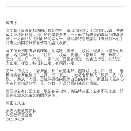
編者序
本文是從隆波帕默的開示錄音帶中，選出由阿紫女士口譯的八講，整理
成文並標出標題，提供給初學者參考，一方面了解隆波的禪法並隨著實
踐，一方面將功德回向給阿紫女士。整理者特別感謝以往默默付出心力
將隆波的開示錄音並傳譯的諸法友們。
為了便於初學者容易理解，此處將「境界」，校成「現象」（指身心現
象，名法和色法）。「法印」，校成「實相」（指無常、苦、無我）。
區分「定」和「禪定」二詞：定，泛指各種定，包含近行定、剎那定、
安止定。禪定，特指安止定，有四禪八定。
另外，傳統上，「奢摩他」和「毗婆舍那」翻譯成「止」和「觀」，近
期有將奢摩他翻成「止禪」或「寂止」，毗婆舍那翻成「觀禪」或「內
觀」。翻成「內觀」是強調要往內觀照自己的身和心，而且要洞見身心
內在的實相是無常、苦、無我，不是只看到外面的表象。
整理中若有錯誤之處，敬請各界指教，將隨時改正；若有不清之處，請
回到隆波原先泰文的開示為準。
願正法久住！
大溪內觀教育禪林
內觀教育基金會
2021.04.20