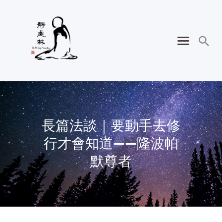
長篇法談｜要動手去修
行才會知道——隆波帕
默尊者