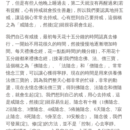
了，但是有些人他晚上睡過去，第二天就沒有再醒過來[若
有提醒，心有持戒就會投生善趣]，所以我們要認真地持五
戒，讓這個心常常去持戒。心有想到自己要持戒，這個稱
之為「戒隨念」，然後[定]就很容易會生起。
我們自己有戒後，最初每天花十五分鐘的時間認真去修
行，一開始不用花很久的時間，然後慢慢地逐漸增加時
間。每天禮佛念經，花一點點時間[約幾分鐘]，不用花十
五分鐘都來禮佛念經，[接著]我們憶念佛、法、僧三寶，
這個稱之為「佛隨念」、「法隨念」和「僧隨念」。常常
憶念三寶，可以讓心獲得寧靜。現在的時間是用來供養佛
法僧三寶的，因為我們整天心都非常的忙碌，非常的動
盪，現在去憶念佛法僧三寶，得到佛隨念、法隨念和僧隨
念，就會生起[定]。我們想到自己的戒，用心去持戒，這
是戒隨念，然後[定]就容易生起。隨念有十種（1佛隨念、
2法隨念、3僧隨念、4戒隨念、5佈施隨念、6天隨念、7寂
止隨念、8死隨念、9身至念、10安般念）。隨念後，我們
可發展[定]。修[定]的方法，並不是「控制」心去寧靜。