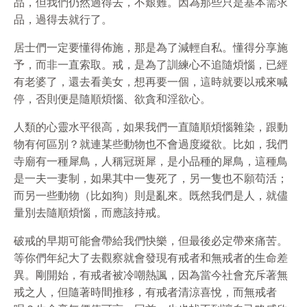
品，但我們仍然過得去，不艱難。因為那些只是基本需求
品，過得去就行了。
居士們一定要懂得佈施，那是為了減輕自私。懂得分享施
予，而非一直索取。戒，是為了訓練心不追隨煩惱，已經
有老婆了，還去看美女，想再要一個，這時就要以戒來喊
停，否則便是隨順煩惱、
欲
貪和淫
欲
心。
人類的心靈水平很高，如果我們一直隨順煩惱雜染，跟動
物有何區別？就連某些動物也不會過度縱
欲
。比如，我們
寺廟有一種犀鳥，人稱冠斑犀，是小品種的犀鳥，這種鳥
是一夫一妻制，如果其中一隻死了，另一隻也不願苟活；
而另一些動物（比如狗）則是亂來。既然我們是人，就儘
量別去隨順煩惱，而應該持戒。
破戒的早期可能會帶給我們快樂，但最後必定帶來痛苦。
等你們年紀大了去觀察就會發現有戒者和無戒者的生命差
異。剛開始，有戒者被冷嘲熱諷，因為當今社會充斥著無
戒之人，但隨著時間推移，有戒者清涼喜悅，而無戒者