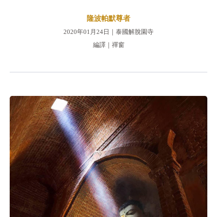
隆波帕默尊者
2020年01月24日｜泰國解脫園寺
編譯｜禪窗