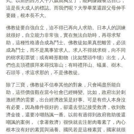
式。以前的西方人十八歲就獨立了，能夠賺錢養活自己，
這是長大成人的標誌。而我們呢？大學畢業還跟父母伸手
要錢，根本長不大。
佛教徒要自強自立，迫不得已再向人求助。日本人的訓練
就很好，自立能力非常強，實在無法自助時，再尋求幫
助，這種性格適合成為鬥士。佛教徒如果真想離苦，必須
成為鬥士，而不是萬事皆求人。求人不得就求樹，向不同
的樹求彩票號；或有畸形動物（比如雙頭牛犢）出生，人
們也去頂禮膜拜來尋找靠山；有時禮拜山、蟻巢、樹木、
石頭等，求這求那的，不是佛教徒。
除了三寶，佛教徒不信奉其他的對象，只會竭盡所能自
助，這些價值觀在當今社會已經轉變。比如，政府出於刺
激經濟的需要，出台經濟政策是好事。可是有些人本身沒
有必要，因為條件很好的，卻還去登記接受救濟，收到救
濟金後，還要冷嘲熱諷一番。以前有過得到政府救助後還
嘲諷的案例，（拿著救濟）很快就去注射肉毒素了，內心
根本沒有好的素質與涵養。國民若是這種素質，國家就很