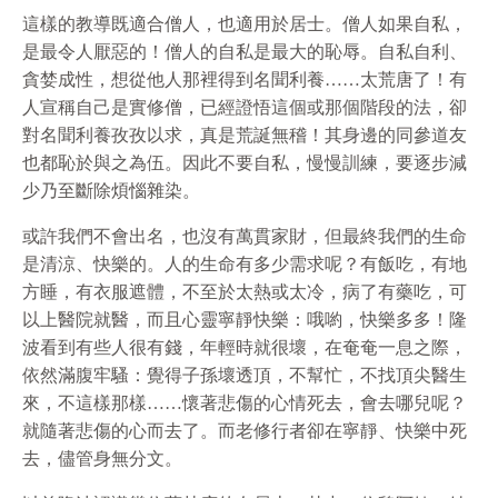
這樣的教導既適合僧人，也適用於居士。僧人如果自私，
是最令人厭惡的！僧人的自私是最大的恥辱。自私自利、
貪婪成性，想從他人那裡得到名聞利養……太荒唐了！有
人宣稱自己是實修僧，已經證悟這個或那個階段的法，卻
對名聞利養孜孜以求，真是荒誕無稽！其身邊的同參道友
也都恥於與之為伍。因此不要自私，慢慢訓練，要逐步減
少乃至斷除煩惱雜染。
或許我們不會出名，也沒有萬貫家財，但最終我們的生命
是清涼、快樂的。人的生命有多少需求呢？有飯吃，有地
方睡，有衣服遮體，不至於太熱或太冷，病了有藥吃，可
以上醫院就醫，而且心靈寧靜快樂：哦喲，快樂多多！隆
波看到有些人很有錢，年輕時就很壞，在奄奄一息之際，
依然滿腹牢騷：覺得子孫壞透頂，不幫忙，不找頂尖醫生
來，不這樣那樣……懷著悲傷的心情死去，會去哪兒呢？
就隨著悲傷的心而去了。而老修行者卻在寧靜、快樂中死
去，儘管身無分文。