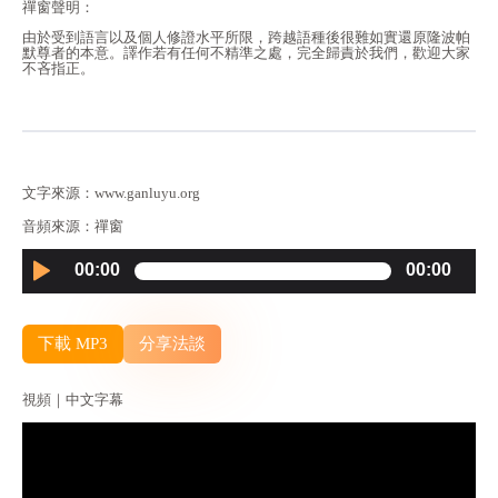
禪窗聲明：
由於受到語言以及個人修證水平所限，跨越語種後很難如實還原隆波帕
默尊者的本意。譯作若有任何不精準之處，完全歸責於我們，歡迎大家
不吝指正。
文字來源：www.ganluyu.org
音頻來源：禪窗
Audio
00:00
00:00
Player
下載 MP3
分享法談
視頻｜中文字幕