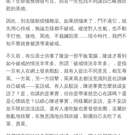
呢？生命毫無價值可言。回首一生也找不到讓自己略感欣
慰的美德。
因此，別去隨順煩惱雜染。如果煩惱來了，鬥不過它，就
先用心持戒，無論怎樣都不破戒。縱使對人生氣，也不動
手打他、揍他、罵他、不栽贓陷害……現今時代，我們不
知不覺就會被誘導著破戒。
不久前，有位居士供養了隆波一部平板電腦，隆波才看到
如今破戒的情況非常多。所謂「破戒情況非常多」，是指
一旦有人在網上發表觀點，就有人提出不同意見，相互辱
罵。一方罵，另一方回擊，罵來罵去都沒意識到是在訓練
自己破戒——妄語戒。有人反駁說，陳述事實怎麼就成妄
語了？是，你講的是事實，但你是帶著慈悲心在講嗎？還
是心懷瞋意？以瞋心陳述事實，同樣屬於妄語。妄不妄語
並不限於說沒說謊。還有人連吃飯也要發朋友圈，這屬於
散亂地炫耀，在無意識地自我吹噓，顯擺自己去吃了名
菜、貴菜。