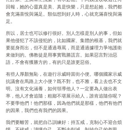
回報，她的心靈真是美、真是快樂，只是想起她，我們都
會充滿喜悅與滿足。類似想到好人時，心就充滿喜悅與滿
足。
所以，居士也可以修行很好。別人怎樣是別人的事，但如
果他侵犯了不該侵犯的，比如國家、集體的根基，我們就
要挺身而出，但不是通過辱罵，而是通過據理力爭地護衛
來做到的。佛教徒是用事實戰勝謊言。如果惡言對治惡
語，不會有獲勝方的，有的只是誰更惡俗。
有些人厚顏無恥，在遊行示威時當街小便。哪個國家示威
抗議會在馬路上大小便？既不對，也不雅，看上去也不文
明。沒有文化涵養，如何領導他人？一定要為人做出表
率，他人才會追隨；粗鄙不堪展示給人，誰肯追隨你呢？
不要學他們！他們那樣，因為他們就是那樣，他們有他們
的因果，我們也有我們的因果。
我們要離苦，就把自己訓練好：持五戒，克制心不迎合煩
惱，不破戒；讀懂自己，不斷去削減、剝掉自己的盔甲，