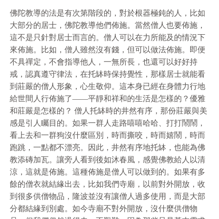
佛陀教導的法是有次第階段的，對於根器極鈍的人，比如
大部分的居士，佛陀教導他們佈施。當然僧人也要佈施，
這不是只針對居士而言的。僧人可以在力所能及的情況下
來佈施。比如，僧人雖然沒有錢，但可以做法佈施。即便
不具禪定，不會指導他人，一無所長，也還可以好好持
戒，認真遵守律法，在托缽時保持覺性，那樣居士就能看
到莊嚴的僧人形象，心生敬仰。這本身已經在身體力行地
給世間人行佈施了——平靜和祥和的生活是怎樣的？優雅
和莊嚴是怎樣的？ 僧人托缽時的井然有序，那份莊嚴與美
感是引人矚目的。如果一群人走路嘻嘻哈哈、打打鬧鬧，
看上去和一群狗沒什麼區別，時而撕咬，時而嬉鬧，時而
跑跳，一點都不漂亮。因此，井然有序地托缽，也能為佛
教添磚加瓦。讓旁人看到後如沐春風，感覺佛教給人以清
涼，這就是佈施。這種佈施是僧人可以做到的。如果有多
餘的僧衣就結緣出去，比如我們寺廟，以前對外開放，收
到很多供僧物品，隆波並沒有讓僧人過多使用，而是大部
分都結緣到別處。如今寺廟不對外開放，沒什麼供僧物