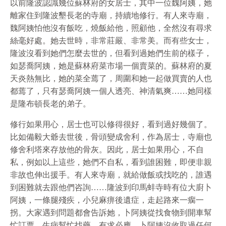
以前隆波認識幾位蘇林府的女居士，其中一位魏阿姨，她
離家住到隆波墾長老的寺廟，持續地修行。有人來寺廟，
魏阿姨怕他沒有飯吃，燒飯給他，照顧他，全然沒有尋求
絲毫好處。她去世時，非常莊嚴、非常美。而有些女士，
隆波沒看到她們怎麼去世的，但看到過她們生前的樣子，
如瑟喬阿姨，她是蘇林府菜市場一個賣菜的。蘇林府的夏
天炎熱無比，她的菜全蔫了，周圍和她一起做買賣的人也
都蔫了，只有瑟喬阿姨一個人透亮、神清氣爽……她同樣
是隆布頓長老的弟子。
修行如果用心，居士也可以修得很好，看到過好幾個了。
比如備毅大爺去世後，骨頭變成舍利，作為居士，寺廟也
修舍利塔來存放他的骨灰。因此，居士如果用心，不自
私，例如以上這些，她們不自私，看到誰困難，即便非親
非故也伸出援手。有人來寺廟，就給做飯或找吃的，誰遇
到困難就去跟他們咨詢……隆波到印馬蚌寺時有位大廚卜
阿姨，一條腿殘疾，小兒麻痹後遺症，走起路來一瘸一
拐。大家遇到問題都會告訴她，卜阿姨從找食物到開車幫
忙訂票、生病幫忙找藥，有求必應。卜阿姨沒收取過任何