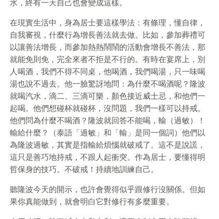
水，終有一天自己也會變成這樣。
在現實生活中，身為居士要這樣學法：有條理，懂自律，
自我審視，什麼行為增長善法就去做。比如，參加葬禮可
以讓善法增長，而參加熱熱鬧鬧的活動會增長不善法，那
就能免則免，完全來者不拒是不行的。有時在宴席上，別
人喝酒，我們不得不同桌，他喝酒，我們喝湯，只一味喝
湯也說不過去。他一臉驚訝地問：為什麼不喝酒呢？隆波
就喝汽水，滴二、三滴可樂，顏色接近威士忌，和他們一
起喝。他們想碰杯就碰杯，沒問題，我們一樣可以持戒。
他們問為什麼不喝酒？隆波就回答不能喝，輸（過敏）！
輸給什麼？（泰語「過敏」和「輸」是同一個詞）他們以
為隆波過敏，其實是指輸給煩惱就破戒了。這不是說謊，
這只是善巧地持戒，不跟人起衝突。作為居士，要懂得明
哲保身的技巧。不破戒！持續地訓練自己。
聽隆波今天的開示，也許會覺得似乎跟修行沒關係。但如
果你真能做到，就會明白它對修行有多麼重要。