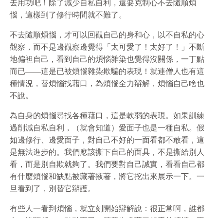
去用功吧！除了減少自私自利，還要克制心不去隨順煩
惱，這樣到了修行時間就不難了。
不去隨順煩惱，才可以回觀自己的身和心，以不自私的心
觀察，而不是邊觀察邊覺得「太可愛了！太好了！」不斷
地偏袒自己，看到自己的煩惱雜染也覺得沒關係，一丁點
而已——這是已被煩惱雜染欺騙的表現！就連僧人也有這
種情況，替煩惱找藉口，為煩惱全力辯解，煩惱自己啥也
不說。
為自身的煩惱尋找各種藉口，這是軟弱的表現。如果訓練
過削減自私自利，（就會知道）愛面子也是一種自私。假
如邊修行、邊愛面子，對自己不好的一面看都不敢看，這
是無法進步的。我們應該撕下自己的面具，不是撕給別人
看，而是別自欺就夠了。我們要對自己誠實，看看自己都
有什麼煩惱和缺點被藏著掖著，將它挖出來展示一下。一
旦看到了，別替它辯護。
有些人一看到煩惱，就立刻開始辯解說：很正常啊，誰都