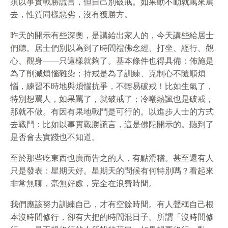
須以事實戰勝謊言，但自己別破戒。如果動不動就罵來罵
去，性質同樣惡劣，沒有獲勝方。
昨天的開示有些深奧，是講給出家人的，今天講些給居士
們聽。居士們別以為到了時間禮佛念經、打坐、經行、觀
心、觀身——只這樣就夠了。基本條件也得具備：佈施是
為了削減煩惱雜染；持戒是為了訓練、克制心不隨順煩
惱，練習不時地與煩惱抗爭，不輕易破戒！比如生氣了，
特別想罵人，如果罵了，就破戒了；冷嘲熱諷也是破戒，
那就不做。有因有果地戰鬥是可行的。以進步人士的方式
去戰鬥：比如以事實戰勝謊言，這是佛陀開示的。聽到了
是否會去實踐也不知道。
至於那些吃東西也廣而告之的人，有點滑稽。甚至還有人
只是發表：星期天好。星期天的問候有何特別嗎？看起來
非常無聊，毫無好處，完全在浪費時間。
我們應該努力訓練自己，才有空餘時間。有人聲稱自己根
本沒時間修行，卻有大把的時間混日子。所謂「沒時間修