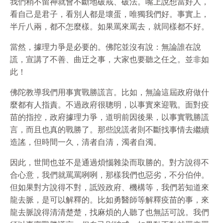
我們稍不留神就會不斷地破戒、破法。嘴上說想當好人，
看自己是君子，看別人都是壞蛋，唯獨我們好。事實上，
半斤八兩，都不怎麼樣。如果罵來罵去，就同樣都不好。
當然，據理力爭是必要的。佛陀並沒有說：無論誰在說
謊，宣講了不善、曲迂之事，大家也要聽之任之。並非如
此！
佛陀教導我們用事實戰勝謊言。比如，無論這屆政府做什
麼都有人指責。不過政府很聰明，以事實來迎戰。面對疫
苗的指控，政府據理力爭，道明前因後果，以事實戰勝謊
言，而且也真的戰勝了。那些說謊者則不斷找事情去繼續
造謠，但時間一久，清者自清，濁者自濁。
因此，世間也並不是通過煩惱雜染而取勝的。對方說得不
合心意，我們就罵罵咧咧，那樣我們也惡劣，不分伯仲。
但如果對方說得不對，詆毀政府、機構等，我們若知道來
龍去脈，是可以解釋的。比如勇醫師等解釋疫苗的事，來
龍去脈說得清清楚楚，找麻煩的人聽了也無話可說。我們