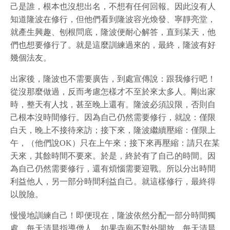
己是誰，根本也沒想出名，不想有任何回報。因此沒有人
知道隆波在修行，但他們看到隆波容光煥發、寧靜亮堂，
就產生興趣、刨根問底，隆波便耐心解答，直到某天，他
們也想要修行了。就是這麼訓練過來的，最終，隆波有好
幾個法友。
出家後，隆波也不需要廣告，到處宣傳說：跟我修行吧！
從沒那麼做過，反而考慮怎樣才不至於來太多人。剛出家
時，整天有人找，甚至晚上還有。隆波必須設限，否則自
己根本沒時間修行。因為自己仍然需要修行，就說：僅限
白天，晚上不接待來訪；接下來，隆波繼續壓縮：僅限上
午，（他們說OK）只在上午來；接下來再壓縮：請只在某
天來，其餘時間不要來。於是，終於有了自己的時間。因
為自己仍然需要修行，還有煩惱需要迎戰。所以分出時間
利益他人，另一部分時間利益自己。就這樣修行，最終得
以脫險。
慢慢地訓練自己！即便現在，隆波依然分配一部分時間獨
處。每天清晨指導僧人。如果寺廟不對外開放，每天清晨