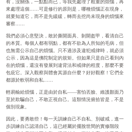
有，沒關係，一點點而已，等我先處理了粗重的煩惱，再
來處理這個……可是修行的原則是，哪種煩惱正在現身，
就要知道它，而不是先緩緩，轉而去挖尚未現身的煩惱來
審察……
我們必須心意堅決，敢於撕開面具、剝開盔甲，看清自己
的本質。每個人都有弱點，都有不
欲
為人所知的毛病，但
也無需公示自己的煩惱。只不過涉及違犯戒律時，就必須
公示，因為這是佛陀制定的規矩。但如果只是自己看到內
在的煩惱，還沒有發展到違背法和戒律的程度，那麼不要
包庇它。深入觀察與體會其源自什麼？好好觀察！它們全
都源於軟弱和自私……
輕易輸給煩惱，正是由於自私——害怕丟臉、維護顏面乃
至於欺騙自己，不敢正視自己。這類情況俯拾皆是，不是
個別現象。
因此，要勇敢些！每一天訓練自己不自私、別破戒，進一
步訓練自己認清自己，這已經屬於擺脫世間的實修階段