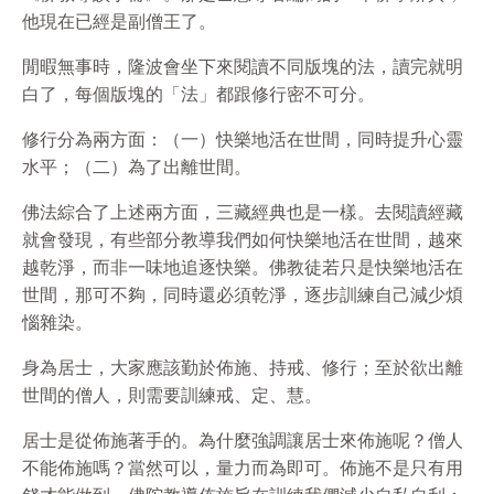
他現在已經是副僧王了。
閒暇無事時，隆波會坐下來閱讀不同版塊的法，讀完就明
白了，每個版塊的「法」都跟修行密不可分。
修行分為兩方面：（一）快樂地活在世間，同時提升心靈
水平；（二）為了出離世間。
佛法綜合了上述兩方面，三藏經典也是一樣。去閱讀經藏
就會發現，有些部分教導我們如何快樂地活在世間，越來
越乾淨，而非一味地追逐快樂。佛教徒若只是快樂地活在
世間，那可不夠，同時還必須乾淨，逐步訓練自己減少煩
惱雜染。
身為居士，大家應該勤於佈施、持戒、修行；至於
欲
出離
世間的僧人，則需要訓練戒、定、慧。
居士是從佈施著手的。為什麼強調讓居士來佈施呢？僧人
不能佈施嗎？當然可以，量力而為即可。佈施不是只有用