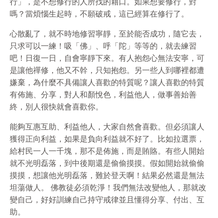
行」，是不想修行的人所找的藉口。如果想要修行，對
嗎？當煩惱生起時，不願破戒，這已經算在修行了。
心散亂了，就不時地修習寧靜，至於能否成功，隨它去，
只求可以一練！吸「佛」、呼「陀」等等的，就去練習
吧！日復一日，自會寧靜下來。有人抱怨心無法安寧，可
是讓他禪修，他又不幹，只知抱怨。另一些人到哪裡都遭
嫌棄，為什麼不具備讓人喜歡的特質呢？讓人喜歡的特質
有佈施、分享，對人和顏悅色，利益他人，做事善始善
終，別人很快就會喜歡你。
能夠互惠互助、利益他人，大家自然會喜歡。但必須讓人
獲得正向利益，如果是負向利益就不好了。比如拉選票，
給村民一人一千塊，那不是佈施，而是賄賂。有些人開始
就不光明磊落，到中後期還是偷偷摸摸。假如開始就偷偷
摸摸，想讓他光明磊落，難於登天啊！結果必然還是無法
坦蕩做人。 佛教徒必須乾淨！我們無法改變他人，那就改
變自己，好好訓練自己持守戒律並且懂得分享、付出、互
助。