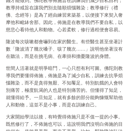
錢才能做到。佛陀教導佈施旨在訓練我們減少自私自利；
教導持戒旨在讓我們別去隨順煩惱雜染；教導修行（禮
佛、念經等）是為了經由練習來築基，以便接下來契入奢
摩他和毗缽舍那。因此，佈施是在教導我們不要自私，以
慈悲心看待他人和動物。心若柔軟，修行過程便會容易。
隆波每次咳嗽都會嚇到在家的醫生。有些醫生甚至坐著計
數「隆波清了幾次嗓子、咳了幾次……」說明他坐著沒有
在聽法，而是在挑毛病、在牽掛和擔憂隆波的身體。
世間人活著就是明爭暗鬥，一心只想有利可圖。佛陀則教
導我們要懂得佈施，佈施是為了減少自私，訓練去抗爭煩
惱雜染，而不是貪得無厭、不知饜足。特別飢餓的人會特
別痛苦，極度飢渴的人也是特別痛苦的。但懂得了知足，
就懂得給予。一旦知足，就有多餘的部分能夠慷慨幫助他
人和動物，這並不是小事，而是在訓練自己。
大家開始學法以後，有時覺得佈施只是不值一提的小事。
既然修行了，不佈施也可以，這說明我們沒明白佈施的目