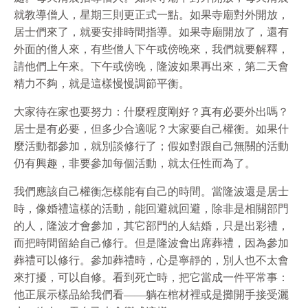
就教導僧人，星期三則更正式一點。如果寺廟對外開放，
居士們來了，就要安排時間指導。如果寺廟開放了，還有
外面的僧人來，有些僧人下午或傍晚來，我們就要解釋，
請他們上午來。下午或傍晚，隆波如果再出來，第二天會
精力不夠，就是這樣慢慢調節平衡。
大家待在家也要努力：什麼程度剛好？真有必要外出嗎？
居士是有必要，但多少合適呢？大家要自己權衡。如果什
麼活動都參加，就別談修行了；假如對跟自己無關的活動
仍有興趣，非要參加每個活動，就太任性而為了。
我們應該自己權衡怎樣能有自己的時間。當隆波還是居士
時，像婚禮這樣的活動，能回避就回避，除非是相關部門
的人，隆波才會參加，其它部門的人結婚，只是出彩禮，
而把時間留給自己修行。但是隆波會出席葬禮，因為參加
葬禮可以修行。參加葬禮時，心是寧靜的，別人也不太會
來打擾，可以自修。看到死亡時，把它當成一件平常事：
他正展示樣品給我們看——躺在棺材裡或是攤開手接受灑