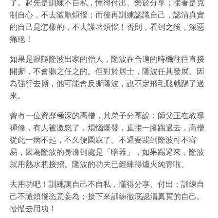
了。起先是訓練不自私，懂得付出、樂於分享；接著是克
制自心，不去隨順煩惱；而後再訓練認識自己，認清真實
的自己是怎樣的，不去護著煩惱！否則，看到之後，深惡
痛絕！
如果是跟隨隆波出家的僧人，隆波在合適的時機往往直接
開撕，不會聽之任之的。但對於居士，隆波任其發展。因
為強行去撕，他可能會反撕隆波，說不定飛毛腿就踢了過
來。
曾有一位資歷極深的高僧，其弟子分享說：師父正在教導
禪修，有人被激怒了，煩惱爆發，直接一腳踹過去，高僧
從此一病不起，不久便圓寂了。不過要踢到隆波可不容
易，因為隆波的身邊到處是「暗器」，如果踢過來，隆波
就用熱水瓶接招。隆波的功夫已經練得爐火純青啦。
去用功吧！訓練讓自己不自私，懂得分享、付出；訓練自
己不隨煩惱恣意妄為；接下來訓練徹底認清真實的自己。
慢慢去用功！