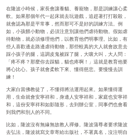
在隆波小時候，家長會讓養貓、養寵物，那是訓練讓心柔
軟。如果那個年代一起床就去玩遊戲，追趕著打打殺殺，
就會認為那是平常事，然而那可不是好的訓練方法。例
如，小孩餵小動物，必須注意別讓他們虐待動物。假如虐
待動物，就必須修理他們，以教育他們明事理。比如，有
些人喜歡邊走路邊虐待動物，那些較真的大人就會故意去
踩小孩子的腿，這調皮鬼被踩了腿，大嚷大叫，大人問：
「疼不疼？那麼你去踩貓，貓也疼啊！」這就是教育他要
將心比心。孩子就會柔軟下來、懂得慈悲。要慢慢去訓
練！
大家白當佛教徒了，不懂得將法運用起來。如果懂得運
用，生命就會安寧祥和，身邊人安寧祥和，家庭也安寧祥
和，這份安寧祥和如影隨形，去到辦公室，同事們也會看
到我們和別人的不同。
比如，隆波沒有無緣無故教人禪修。隆波蒲尊者要求隆波
去弘法，隆波就寫文章寄給出版社，不署真名，沒注明自