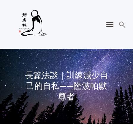
長篇法談｜訓練減少自
己的自私——隆波帕默
尊者