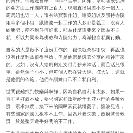
的何在。佈施是善舉，而非不善舉。比如，幫助隆波弘法
的各方面工作團隊有上百人，現場直播組差不多十個人，
廚房組也近十人，還有法寶製作組、建築組以及護持寺院
組等多個小組。跟隆波一起工作的大多都是義工，沒有人
給酬勞，撈不到任何好處，那為什麼還要來？因為不自
私，所以共同來為佛教和寺院出力，為減輕自私而行動。
自私的人是做不了這份工作的，很快就會起衝突，再說也
沒有什麼利益值得爭搶，但是他們是懷著分享的精神而來
的。比如，沒有人給廚房組支付月薪來幹活，而且活兒很
重。雖然個子小小，但每個人都在背大鍋、扛大缸，這就
是他們的佈施，他們在訓練自己不自私自利。
世間很難找到快樂與寧靜，因為自私自利者太多。如果一
直盯著好處不放，要求國家和政府給予五花八門的各種救
濟，索求無度，接下來的國民素質就堪憂了。隆波見過，
有些國家的國民根本不工作。因為只要失業，政府就會救
濟，於是整天遊手好閒的不工作。