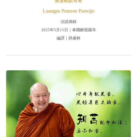
隆波帕默尊者
Luangpu Pramote Pamojjo
法談摘錄
2025年5月11日｜泰國解脫園寺
編譯｜靜慮林