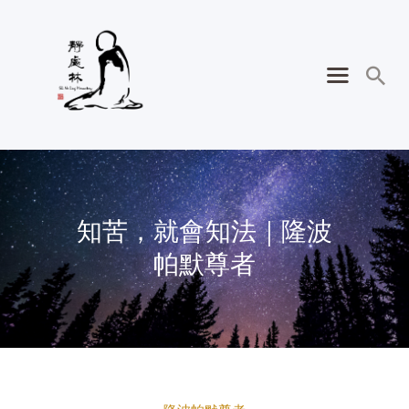
知苦，就會知法｜隆波
帕默尊者