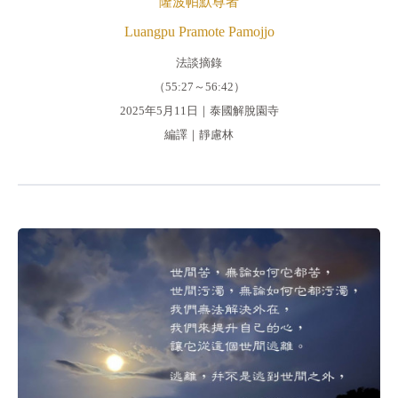
隆波帕默尊者
Luangpu Pramote Pamojjo
法談摘錄
（55:27～56:42）
2025年5月11日｜泰國解脫園寺
編譯｜靜慮林