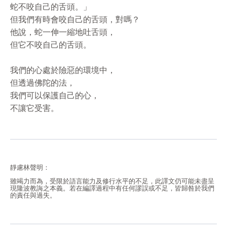
蛇不咬自己的舌頭。」
但我們有時會咬自己的舌頭，對嗎？
他說，蛇一伸一縮地吐舌頭，
但它不咬自己的舌頭。
我們的心處於險惡的環境中，
但透過佛陀的法，
我們可以保護自己的心，
不讓它受害。
靜慮林聲明：
雖竭力而為，受限於語言能力及修行水平的不足，此譯文仍可能未盡呈
現隆波教誨之本義。若在編譯過程中有任何謬誤或不足，皆歸咎於我們
的責任與過失。