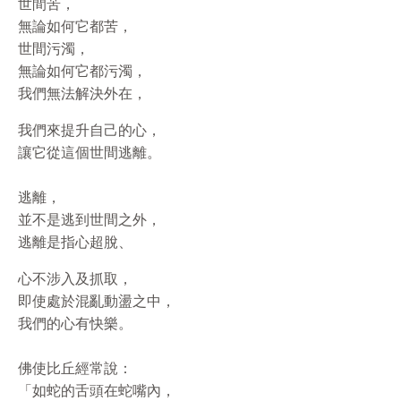
世間苦，
無論如何它都苦，
世間污濁，
無論如何它都污濁，
我們無法解決外在，
我們來提升自己的心，
讓它從這個世間逃離。
逃離，
並不是逃到世間之外，
逃離是指心超脫、
心不涉入及抓取，
即使處於混亂動盪之中，
我們的心有快樂。
佛使比丘經常說：
「如蛇的舌頭在蛇嘴內，