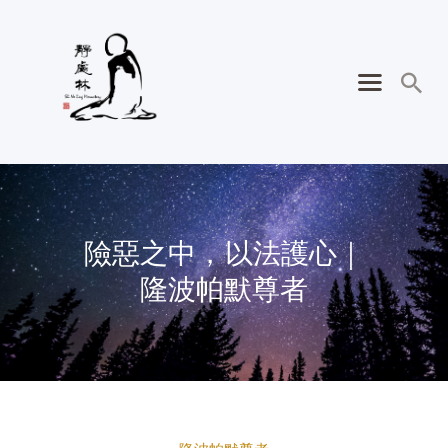
險惡之中，以法護心｜
隆波帕默尊者