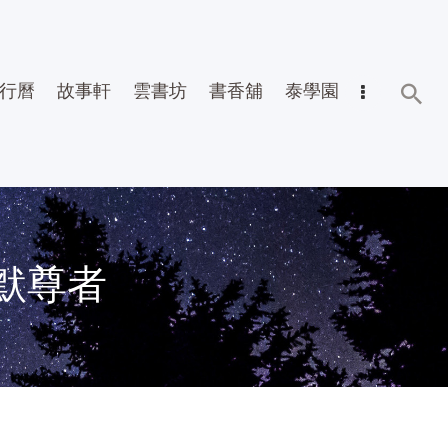
行曆
故事軒
雲書坊
書香舖
泰學園
默尊者