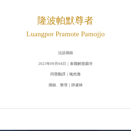
隆波帕默尊者
Luangpor Pramote Pamojjo
法談摘錄
2023年09月04日｜泰國解脫園寺
同聲翻譯｜颯然雅
摘錄、整理｜靜慮林