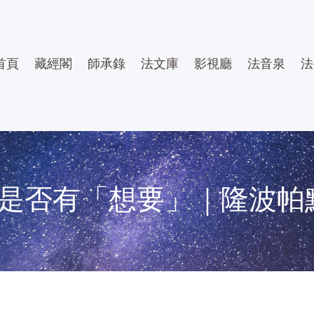
首頁
藏經閣
師承錄
法文庫
影視廳
法音泉
法
是否有「想要」｜隆波帕