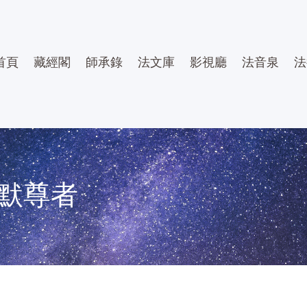
首頁
藏經閣
師承錄
法文庫
影視廳
法音泉
法
默尊者