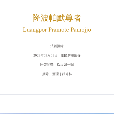
隆波帕默尊者
Luangpor Pramote Pamojjo
法談摘錄
2023年09月01日｜泰國解脫園寺
同聲翻譯｜Kate 趙一鳴
摘錄、整理｜靜慮林