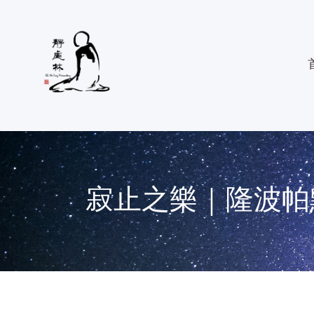
寂止之樂｜隆波帕