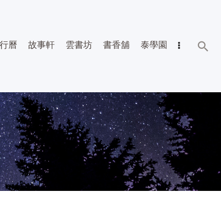
行曆
故事軒
雲書坊
書香舖
泰學園