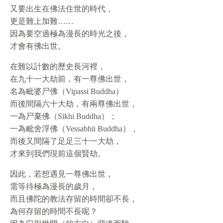
又要出生在佛法住世的時代，
更是難上加難……
因為要空過極為漫長的時光之後，
才會有佛出世。
在難以計數的歷史長河裡，
在九十一大劫前，有一尊佛出世，
名為毗婆尸佛（Vipassi Buddha）
而後間隔六十大劫，有兩尊佛出世，
一為尸棄佛（Sikhi Buddha）；
一為毗舍浮佛（Vessabhū Buddha），
而後又間隔了足足三十一大劫，
才來到我們現前這個賢劫。
因此，若想遇見一尊佛出世，
需等待極為漫長的歲月，
而且佛陀的教法存留的時間卻不長，
為何存留的時間不長呢？