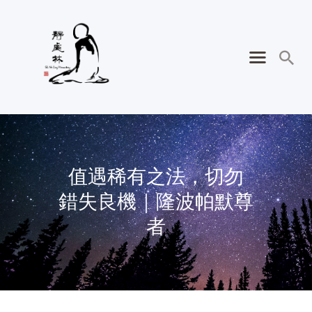
值遇稀有之法，切勿
錯失良機｜隆波帕默尊
者