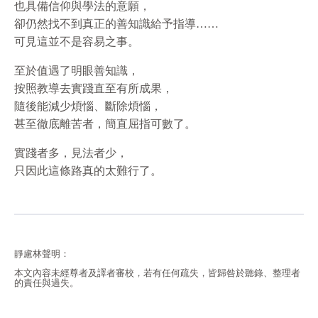
也具備信仰與學法的意願，
卻仍然找不到真正的善知識給予指導……
可見這並不是容易之事。
至於值遇了明眼善知識，
按照教導去實踐直至有所成果，
隨後能減少煩惱、斷除煩惱，
甚至徹底離苦者，簡直屈指可數了。
實踐者多，見法者少，
只因此這條路真的太難行了。
靜慮林聲明：
本文內容未經尊者及譯者審校，若有任何疏失，皆歸咎於聽錄、整理者
的責任與過失。