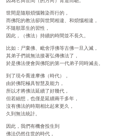
因為它與世間（的方向）背道而馳。
世間是隨順煩惱雜染而行的，
而佛陀的教法卻與世間相違、和煩惱相違，
不隨順眾生的習性，
因此，（佛法）持續的時間並不長久。
比如：尸棄佛、毗舍浮佛等古佛一旦入滅，
其弟子們就無法接著弘傳佛法了，
於是佛法便會與佛陀的第一代弟子同時滅去。
到了現今喬達摩佛（時代），
由於佛陀極具智慧及能力，
所以才將佛法延續了好幾代，
但若細想，也僅是延續兩千多年，
沒有佛法的時期相比起來更久，
久到無法統計。
因此，我們有機會投生到
佛法仍然住世的時代，