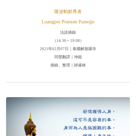
隆波帕默尊者
Luangpor Pramote Pamojjo
法談摘錄
（14:30～19:08）
2021年02月07日｜泰國解脫園寺
同聲翻譯｜坤能
摘錄、整理｜靜慮林