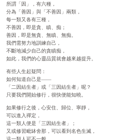
所謂「因」，有六種，
分為「善因」與「不善因」兩類，
每一類又各有三種，
不善因，即是貪、瞋、痴；
善因，即是無貪、無瞋、無痴。
我們需努力地訓練自己，
不斷地減少自己的貪瞋痴，
如此，我們的心靈品質就會越來越提升。
有些人生起疑問：
如何知道自己是——
「二因結生者」或「三因結生者」呢？
只要我們開始修行，很快便能知曉。
如果修行之後，心安住、歸位、寧靜，
可以進入禪定，
這一類人便是「三因結生者」；
又或修習毗缽舍那，可以看到名色生滅，
這一類人可不一般。