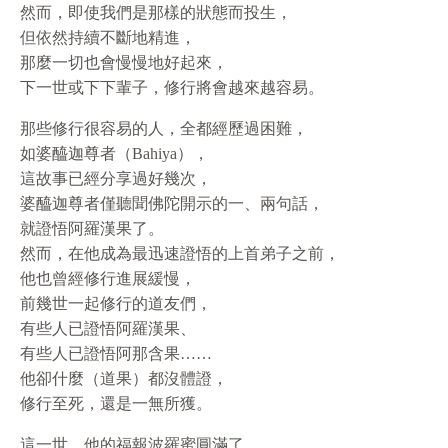
然而，即使我們是那樣的狀態而投生，
但依然持續不斷地精進，
那麼一切也會慢慢地好起來，
下一世或下下輩子，修行將會越來越容易。
那些修行很容易的人，全都經歷過困難，
如婆醯迦尊者（Bahiya），
這故事已經分享過好幾次，
婆醯迦尊者僅聽聞佛陀開示的一、兩句話，
就證悟阿羅漢果了。
然而，在他成為最迅速證悟的上首弟子之前，
他也曾經修行進展緩慢，
前幾世一起修行的道友們，
有些人已證悟阿羅漢果、
有些人已證悟阿那含果……
他卻什麼（道果）都沒體證，
修行至死，還是一無所獲。
這一世，他的福報波羅蜜圓滿了，