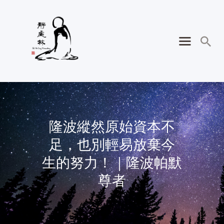
隆波縱然原始資本不
足，也別輕易放棄今
生的努力！｜隆波帕默
尊者