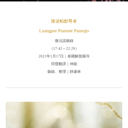
隆波帕默尊者
Luangpor Pramote Pamojjo
微法談聽錄
（17:42～22:29）
2021年1月17日｜泰國解脫園寺
同聲翻譯｜坤能
聽錄、整理｜靜慮林