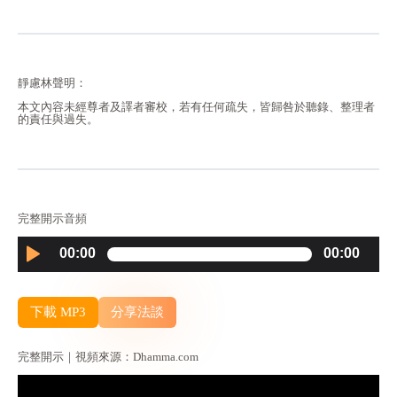
靜慮林聲明：
本文內容未經尊者及譯者審校，若有任何疏失，皆歸咎於聽錄、整理者
的責任與過失。
完整開示音頻
Audio
00:00
00:00
Player
下載 MP3
分享法談
完整開示｜視頻來源：Dhamma.com