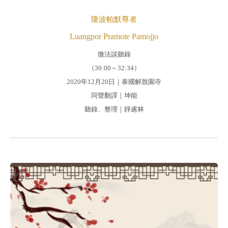
隆波帕默尊者
Luangpor Pramote Pamojjo
微法談聽錄
（30:00～32:34）
2020年12月20日｜泰國解脫園寺
同聲翻譯｜坤能
聽錄、整理｜靜慮林