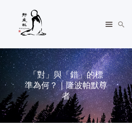
「對」與「錯」的標
準為何？｜隆波帕默尊
者