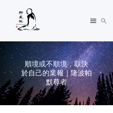
順境或不順境，取決
於自己的業報｜隆波帕
默尊者