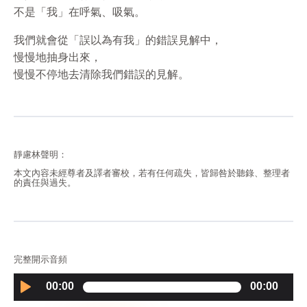
不是「我」在呼氣、吸氣。
我們就會從「誤以為有我」的錯誤見解中，
慢慢地抽身出來，
慢慢不停地去清除我們錯誤的見解。
靜慮林聲明：
本文內容未經尊者及譯者審校，若有任何疏失，皆歸咎於聽錄、整理者
的責任與過失。
完整開示音頻
Audio
00:00
00:00
Player