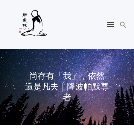
尚存有「我」，依然
還是凡夫｜隆波帕默尊
者