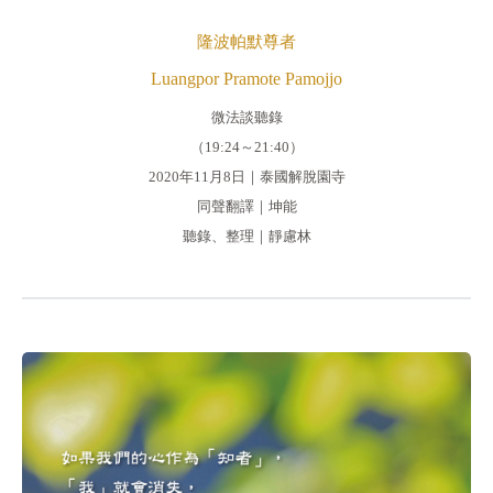
隆波帕默尊者
Luangpor Pramote Pamojjo
微法談聽錄
（19:24～21:40）
2020年11月8日｜泰國解脫園寺
同聲翻譯｜坤能
聽錄、整理｜靜慮林