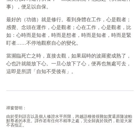
事），便足以自保。
最好的（功德）就是修行。看到身體在工作，心是觀者；
感覺、念頭在運作，心是觀者；心在工作，心是觀者，比
如：心時而是知者，時而是想者，時而是知者，時而是緊
盯者……不停地觀察自心的變化。
當瀕臨死亡之時，直接去觀，如果屆時的波羅蜜成熟了，
心也許就能放下心。一旦心放下了心，便再也無處可去，
這即是所謂「自知不受後有」。
禪窗聲明：
由於受到語言以及個人修證水平所限，跨越語種後很難如實還原隆波帕
默尊者的本意。譯作若有任何不精準之處，完全歸責於我們，歡迎大家
不吝指正。