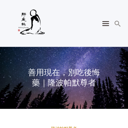
善用現在，別吃後悔
藥｜隆波帕默尊者