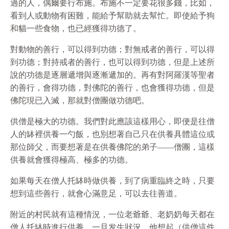
過的人，偶爾要行布施。布施不一定要花很多錢，比如，
看到人或動物有困難，能給予幫助就去幫忙。即使給予狗
和貓一些食物，也已經獲得功德了。
對動物的善行，可以得到功德；對無戒者的善行，可以得
到功德；對持戒者的善行，也可以得到功德，但是上述所
說的功德是逐層遞增與逐漸遞加的。再有對阿羅漢等聖者
的善行，會得功德，對佛陀的善行，也會獲得功德，但是
佛陀現已入滅，那就對僧團做功德吧。
供僧是極大的功德。我們對此應該這樣用心，即便是往僧
人的缽裡供養一勺飯，也別想著自己只在供養具體這位或
那位師父，而要想著是在供養佛陀的弟子——僧團，這樣
供養就會獲得極高、極多的功德。
如果每天在僧人托缽時做供養，到了病重臨終之時，只要
想到這些善行，就會心滿意足，可以去往善道。
附近的村民就有這種情況，一位老爺爺、老奶奶每天都在
僧人托缽時進行供養，一旦发生狀況，他想起（供僧這件