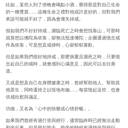
比如，某些人到了傍晚會喝點小酒，覺得那是對自己生命
的一種獎賞……這種生命之禮對他或許是好的，但對我們
來說可能就不好了，因為會壞失掉戒。
假如我們不好好持戒，瀕臨死亡之時會想找靠山，可那時
就算想以佛陀為依靠，卻無法抵達佛陀；企圖通過憶念戒
作為依靠，可是想及戒律時，心卻郁郁寡歡。
但是如果我們很好地持戒，那麽病重且瀕死之時，只要憶
念起自己的戒時，就會感到心滿意足，因此可以去往善
道。
又或是想及自己在身體健康之時，曾經幫助他人、幫助其
他眾生，同時還持之以恆地布施……每當憶起這些，也會
倍感欣慰與滿足。
功德，又名為「心中的快樂或心情舒暢」。
如果我們曾經有過打坐與經行，儘管臨終時已經無法走動
和坐起來，但是想起能走、能坐的時候有過靜坐與經行，