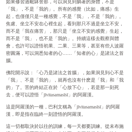
如果修習過毗缽舍那，可以洞見到躺著的身體，不是
「我」，不是「我的」。所有的感覺（比如，痛感）生
起，也僅僅只是一種感覺，不是「我」，不是「我的」。
焦慮、坐立不安在心裡生起，看到那只不過是坐立不安，
而不是「我在痛苦」，那只是「坐立不安的感覺」生起，
而不是「我」，也不是「我的」。持續這樣去觀察與體
會，也許可以證悟初果、二果、三果等，甚至有些人波羅
密圓滿，可以洞悉知者的心……「知者的心」是諸法之首
腦。
佛陀開示說：「心乃是諸法之首腦」，如果洞見到心不是
「我」、不是「我的」，就再也沒有什麽是「我」和「我
的」了。苦的終結正在於
「心放下心」，若是那一刻死
去，便可以證悟「jīvitasamasīsī」的阿羅漢。
這是阿羅漢的一種，巴利文稱為「jīvitasamasīsī」的阿羅
漢，即是指在臨終一刻證悟的阿羅漢。
這一切都取決於以往的訓練，每一天都要訓練。從未布施