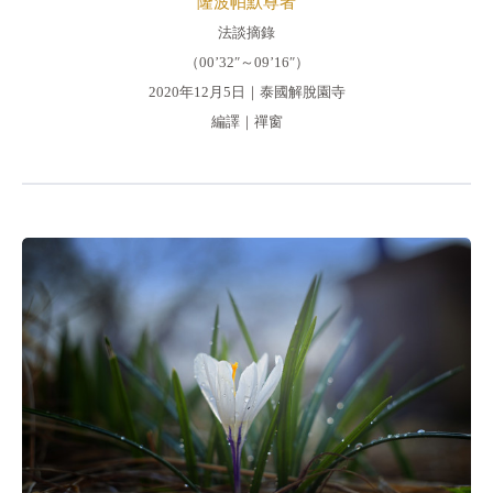
隆波帕默尊者
法談摘錄
（00’32″～09’16″）
2020年12月5日｜泰國解脫園寺
編譯｜禪窗