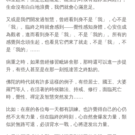
生命沒有白白地浪費，我們就會心滿意足。
又或是我們開发過智慧，曾經看到身不是「我」，心不是
「我」。臨終之時就會感到——覺性感知身體，心安住成
為觀者，進而看到身不是「我」、不是「我的」。所有的
感覺與念頭生起，也看見它們來了就走，不是「我」，不
是「我的」……
病重之時，如果曾經修習毗缽舍那，那時還可以進一步提
升，有些人甚至是在那一刻抵達苦之終點的。
佛陀的時代就有許多這樣的例子，有些居士、國王、大婆
羅門等人，在活著的時候聽法、持戒、修行，面臨死亡
時，覺性、禪定及智慧突然发力……
比如：在座的各位每一天都有訓練。也許覺得自己的心仍
然不太有力量，但在臨終的時刻，心自然會爆发力量，類
似於無路可退，必須背水一戰，心將迸发出力量。