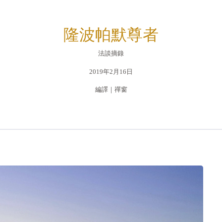
隆波帕默尊者
法談摘錄
2019年2月16日
編譯｜禪窗