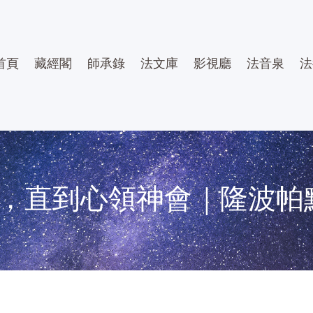
首頁
藏經閣
師承錄
法文庫
影視廳
法音泉
法
，直到心領神會｜隆波帕