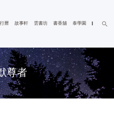
行曆
故事軒
雲書坊
書香舖
泰學園
默尊者