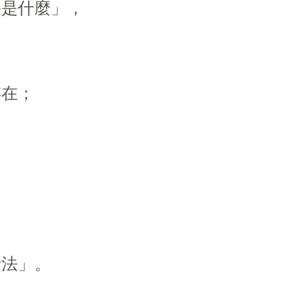
是什麼」，



在；

法」。
