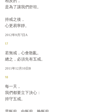
相反的，

是為了讓我們舒坦。

持戒之後，

心更易寧靜。
2012年9月7日A
17
若無戒，心會散亂。

總之，必須先有五戒。
2011年12月10日B
18
每一天，

我們都要立下決心：

持守五戒。

早飯前、中飯前、晚飯前、
