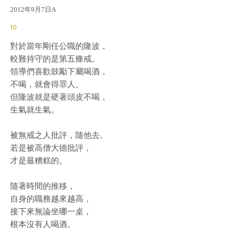
2012年9月7日A
10
對於當年剛任公職的隆波，

較難持守的是第五條戒。

領導們喜歡鼓勵下屬喝酒，

不喝，就會得罪人。

但隆波就是硬著頭皮不喝，

生氣就生氣。

被無戒之人批評，隨他去。

若是被高僧大德批評，

才是最糟糕的。

隨著時間的推移，

自身的職務越來越高，

接下來無論坐哪一桌，

根本沒有人喝酒。