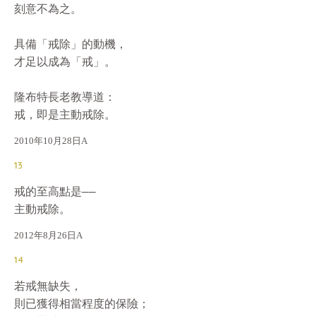
刻意不為之。

具備「戒除」的動機，

才足以成為「戒」。

隆布特長老教導道：

戒，即是主動戒除。
2010年10月28日A
13
戒的至高點是——

主動戒除。
2012年8月26日A
14
若戒無缺失，

則已獲得相當程度的保險；
