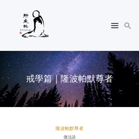
戒學篇｜隆波帕默尊者
隆波帕默尊者
微法談