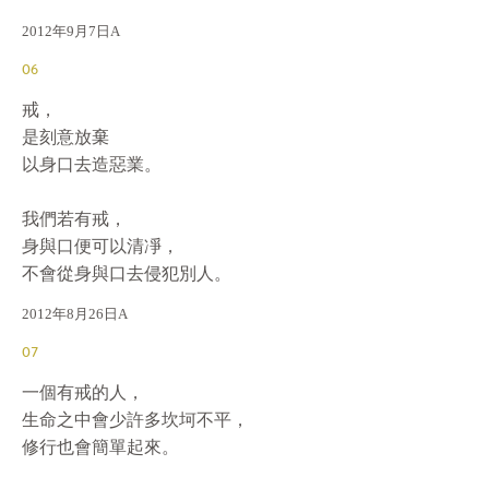
2012年9月7日A
06
戒，

是刻意放棄

以身口去造惡業。

我們若有戒，

身與口便可以清凈，

不會從身與口去侵犯別人。
2012年8月26日A
07
一個有戒的人，

生命之中會少許多坎坷不平，

修行也會簡單起來。
