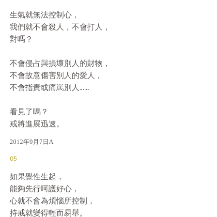
生氣就無法控制心，

我們就不會殺人，不會打人，

對嗎？

不會侵占與損壞別人的財物，

不會故意傷害別人的愛人，

不會指責或痛罵別人……

看見了嗎？

戒將進展迅速。
2012年9月7日A
05
如果覺性生起，

能夠先行呵護好心，

心就不會為煩惱所控制，

持戒就變得輕而易舉。