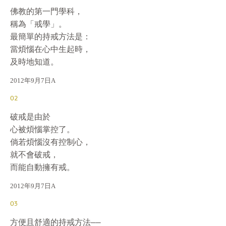
佛教的第一門學科，

稱為「戒學」。

最簡單的持戒方法是：

當煩惱在心中生起時，

及時地知道。
2012年9月7日A
02
破戒是由於

心被煩惱掌控了。

倘若煩惱沒有控制心，

就不會破戒，

而能自動擁有戒。
2012年9月7日A
03
方便且舒適的持戒方法——
