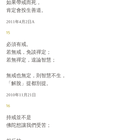
如果帶戒而死，

肯定會投生善道。
2011年4月2日A
15
必須有戒。

若無戒，免談禪定；

若無禪定，遑論智慧；

無戒也無定，則智慧不生，

「解脫」提都別提。
2010年11月21日
16
持戒並不是

佛陀想讓我們受苦；
