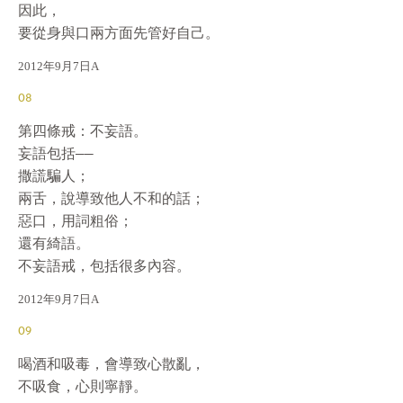
因此，

要從身與口兩方面先管好自己。
2012年9月7日A
08
第四條戒：不妄語。

妄語包括——

撒謊騙人；

兩舌，說導致他人不和的話；

惡口，用詞粗俗；

還有綺語。

不妄語戒，包括很多內容。
2012年9月7日A
09
喝酒和吸毒，會導致心散亂，

不吸食，心則寧靜。