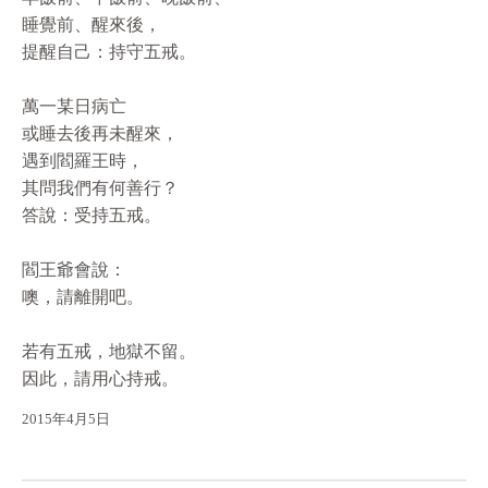
睡覺前、醒來後，

提醒自己：持守五戒。

萬一某日病亡

或睡去後再未醒來，

遇到閻羅王時，

其問我們有何善行？

答說：受持五戒。

閻王爺會說：

噢，請離開吧。

若有五戒，地獄不留。

因此，請用心持戒。
2015年4月5日