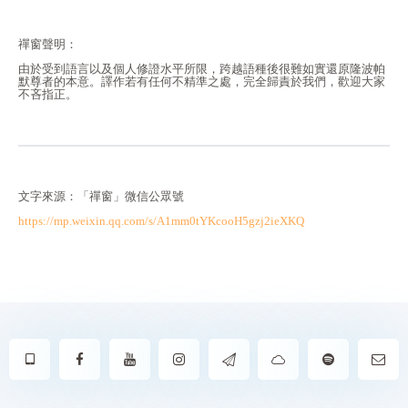
禪窗聲明：
由於受到語言以及個人修證水平所限，跨越語種後很難如實還原隆波帕
默尊者的本意。譯作若有任何不精準之處，完全歸責於我們，歡迎大家
不吝指正。
文字來源：「禪窗」微信公眾號
https://mp.weixin.qq.com/s/A1mm0tYKc
ooH5gzj2ieXKQ