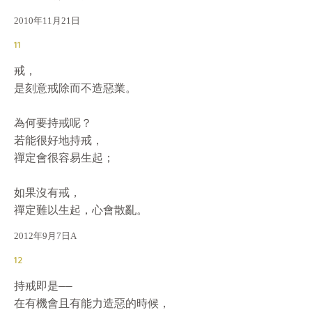
2010年11月21日
11
戒，

是刻意戒除而不造惡業。

為何要持戒呢？

若能很好地持戒，

禪定會很容易生起；

如果沒有戒，

禪定難以生起，心會散亂。
2012年9月7日A
12
持戒即是——

在有機會且有能力造惡的時候，
