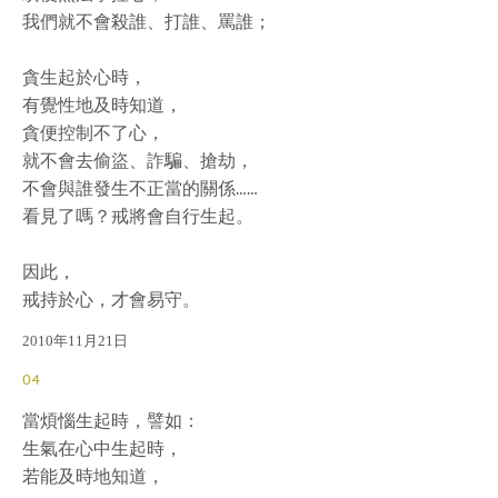
我們就不會殺誰、打誰、罵誰；

貪生起於心時，

有覺性地及時知道，

貪便控制不了心，

就不會去偷盜、詐騙、搶劫，

不會與誰發生不正當的關係……

看見了嗎？戒將會自行生起。

因此，

戒持於心，才會易守。
2010年11月21日
04
當煩惱生起時，譬如：

生氣在心中生起時，

若能及時地知道，
