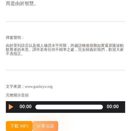
而是由於智慧。
禪窗聲明：
由於受到語言以及個人修證水平所限，跨越語種後很難如實還原隆波帕
默尊者的本意。譯作若有任何不精準之處，完全歸責於我們，歡迎大家
不吝指正。
文字來源：www.ganluyu.org
完整開示音頻
Audio
00:00
00:00
Player
下載 MP3
分享法談