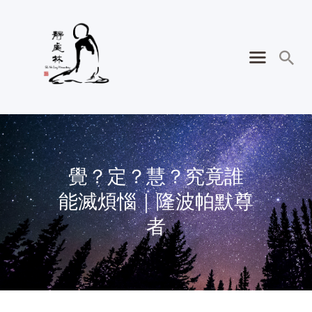
覺？定？慧？究竟誰
能滅煩惱｜隆波帕默尊
者