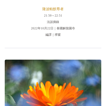
隆波帕默尊者
21:59～22:51
法談摘錄
2022年10月22日｜泰國解脫園寺
編譯｜禪窗