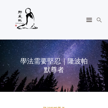
學法需要堅忍｜隆波帕
默尊者