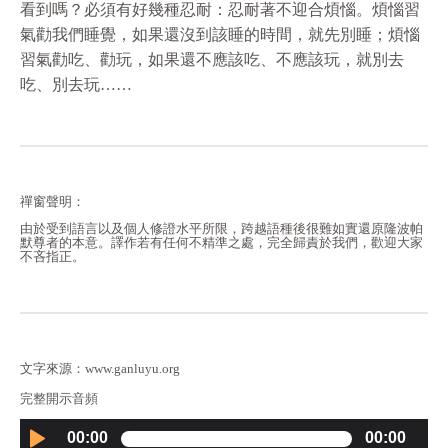
看到嗎？必須有好幾種忍耐：忍耐著不迎合煩惱。煩惱習
氣勸我們睡覺，如果還沒到該睡的時間，就先別睡；煩惱
習氣勸吃、勸玩，如果還不應該吃、不應該玩，就別去
吃、別去玩……
禪窗聲明：
由於受到語言以及個人修證水平所限，跨越語種後很難如實還原隆波帕
默尊者的本意。譯作若有任何不精準之處，完全歸責於我們，歡迎大家
不吝指正。
文字來源：www.ganluyu.org
完整開示音頻
Audio
00:00
00:00