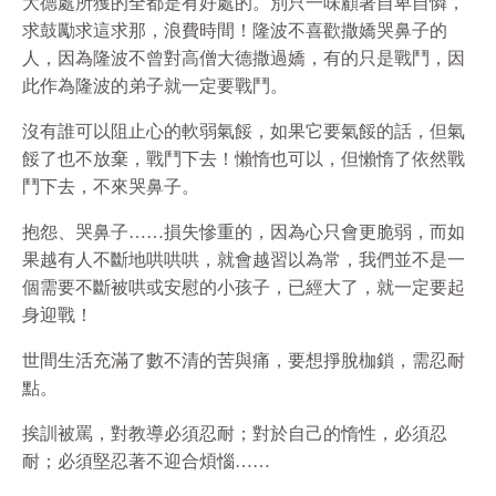
大德處所獲的全都是有好處的。別只一味顧著自卑自憐，
求鼓勵求這求那，浪費時間！隆波不喜歡撒嬌哭鼻子的
人，因為隆波不曾對高僧大德撒過嬌，有的只是戰鬥，因
此作為隆波的弟子就一定要戰鬥。
沒有誰可以阻止心的軟弱氣餒，如果它要氣餒的話，但氣
餒了也不放棄，戰鬥下去！懶惰也可以，但懶惰了依然戰
鬥下去，不來哭鼻子。
抱怨、哭鼻子……損失慘重的，因為心只會更脆弱，而如
果越有人不斷地哄哄哄，就會越習以為常，我們並不是一
個需要不斷被哄或安慰的小孩子，已經大了，就一定要起
身迎戰！
世間生活充滿了數不清的苦與痛，要想掙脫枷鎖，需忍耐
點。
挨訓被罵，對教導必須忍耐；對於自己的惰性，必須忍
耐；必須堅忍著不迎合煩惱……