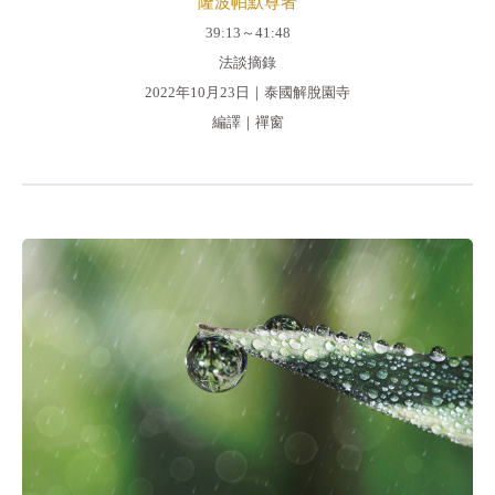
隆波帕默尊者
39:13～41:48
法談摘錄
2022年10月23日｜泰國解脫園寺
編譯｜禪窗