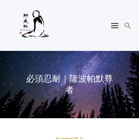
必須忍耐｜隆波帕默尊
者