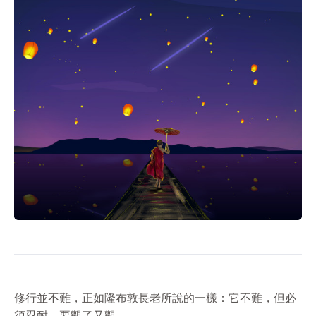
修行並不難，正如隆布敦長老所說的一樣：它不難，但必
須忍耐，要觀了又觀。