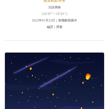
隆波帕默尊者
法談摘錄
（12‘37’‘～15’21‘’）
2022年01月22日｜泰國解脫園寺
編譯｜禪窗