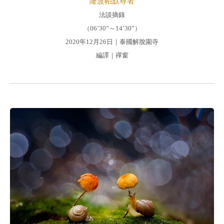
隆波帕默尊者
法談摘錄
（06’30”～14’30”）
2020年12月26日｜泰國解脫園寺
編譯｜禪窗