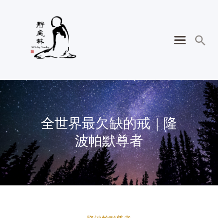
全世界最欠缺的戒｜隆
波帕默尊者