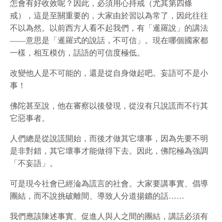
怎會有好收效呢？因此，必須用心持戒（尤其第四條
戒），這是至關重要的，大家由於習以為常了，因此往往
不以為然。以前西方人看不起我們，有「暹羅說」的講法
——意思是「暹羅式的說話，不可信」。現在哪個國家都
一樣，相互模仿，話語的可信度極低。
改變他人是不可能的，還是從自身做起吧。妄語可不是小
事！
佛陀甚至說，他在審察以後發現，從沒有只說謊而不行其
它惡事者。
人們總是從說謊開始，而後才做其它壞事，因為先要不明
是非對錯，其它壞事才能做得下去。因此，佛陀極為強調
「不妄語」。
可是現今社會已經淪為謊言的社會。大家要講事實、倡導
團結，而不說挑破離間、導致人分道揚鑣的話……
我們應該陳述事實、促進人與人之間的團結，講話必須有