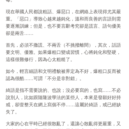
現在舉國人民都說粗話、爆惡口，在網絡上表現得尤其嚴
重。「惡口」導致心越來越鈍化，溫和而良善的言語則需
要逐漸訓練；但是，也不要言辭考究卻是謊言、語句優美
卻是兩舌……
首先，必須不撒謊、不兩舌（不挑撥離間），其次，話語
要文明、優雅。如果爆粗口變成習慣，心將鈍化和堅硬，
這樣很難修行，因為心太粗糙了。
如今，輕言細語和文明禮貌被界定為不好，爆粗口反而被
認為很酷……可謂「不分是非對錯」。
綺語是指不需要說的、也說；沒必要寫的，也寫……不必
說別人，比如跟隨隆波學法的某些人，本來是發願好好持
戒，卻壹整天在網上寫個不停……這屬於綺語，戒已經缺
失了。
大家的心在平時已經很散亂了，還讓心散亂得更嚴重，又