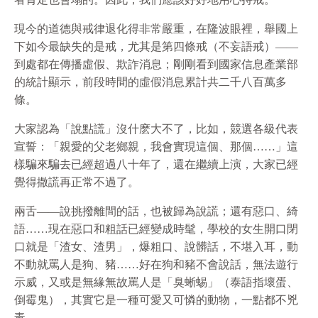
現今的道德與戒律退化得非常嚴重，在隆波眼裡，舉國上
下如今最缺失的是戒，尤其是第四條戒（不妄語戒）——
到處都在傳播虛假、欺詐消息；剛剛看到國家信息產業部
的統計顯示，前段時間的虛假消息累計共二千八百萬多
條。
大家認為「說點謊」沒什麽大不了，比如，競選各級代表
宣誓：「親愛的父老鄉親，我會實現這個、那個……」這
樣騙來騙去已經超過八十年了，還在繼續上演，大家已經
覺得撒謊再正常不過了。
兩舌——說挑撥離間的話，也被歸為說謊；還有惡口、綺
語……現在惡口和粗話已經變成時髦，學校的女生開口閉
口就是「渣女、渣男」，爆粗口、說髒話，不堪入耳，動
不動就罵人是狗、豬……好在狗和豬不會說話，無法遊行
示威，又或是無緣無故罵人是「臭蜥蜴」（泰語指壞蛋、
倒霉鬼），其實它是一種可愛又可憐的動物，一點都不兇
毒。