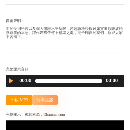
禪窗聲明：
由於受到語言以及個人修證水平所限，跨越語種後很難如實還原隆波帕
默尊者的本意。譯作若有任何不精準之處，完全歸責於我們，歡迎大家
不吝指正。
完整開示音頻
Audio
00:00
00:00
Player
下載 MP3
分享法談
完整開示｜視頻來源：Dhamma.com