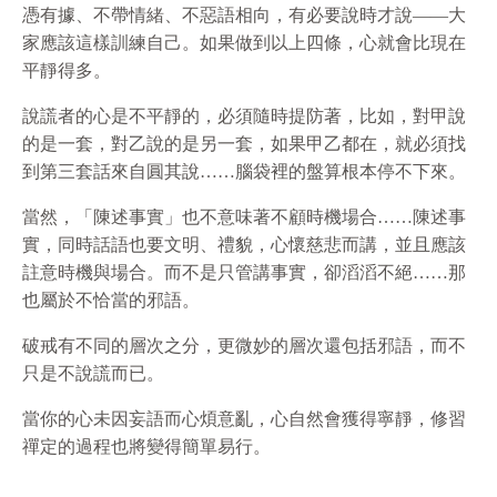
憑有據、不帶情緒、不惡語相向，有必要說時才說——大
家應該這樣訓練自己。如果做到以上四條，心就會比現在
平靜得多。
說謊者的心是不平靜的，必須隨時提防著，比如，對甲說
的是一套，對乙說的是另一套，如果甲乙都在，就必須找
到第三套話來自圓其說……腦袋裡的盤算根本停不下來。
當然，「陳述事實」也不意味著不顧時機場合……陳述事
實，同時話語也要文明、禮貌，心懷慈悲而講，並且應該
註意時機與場合。而不是只管講事實，卻滔滔不絕……那
也屬於不恰當的邪語。
破戒有不同的層次之分，更微妙的層次還包括邪語，而不
只是不說謊而已。
當你的心未因妄語而心煩意亂，心自然會獲得寧靜，修習
禪定的過程也將變得簡單易行。