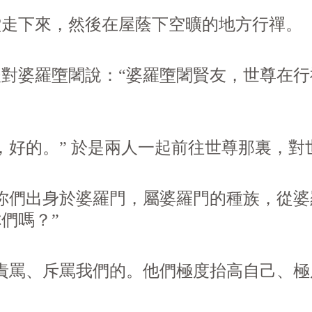
下來，然後在屋蔭下空曠的地方行禪。
對婆羅墮闍說：“婆羅墮闍賢友，世尊在
好的。” 於是兩人一起前往世尊那裏，對
你們出身於婆羅門，屬婆羅門的種族，從
們嗎？”
罵、斥罵我們的。他們極度抬高自己、極