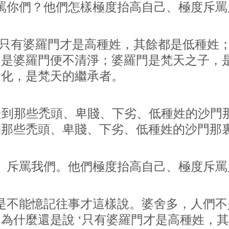
你們？他們怎樣極度抬高自己、極度斥罵
只有婆羅門才是高種姓，其餘都是低種姓；
不是婆羅門便不清淨；婆羅門是梵天之子，
所化，是梵天的繼承者。
走到那些禿頭、卑賤、下劣、低種姓的沙門
那些禿頭、卑賤、下劣、低種姓的沙門那裏
斥罵我們。他們極度抬高自己、極度斥罵
是不能憶記往事才這樣說。婆舍多，人們
為什麼還是說 ‘只有婆羅門才是高種姓，