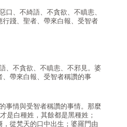
惡口、不綺語、不貪
欲
、不瞋恚、
應行踐、聖者、帶來白報、受智者
語、不貪
欲
、不瞋恚、不邪見。婆
者、帶來白報、受智者稱讚的事
責的事情與受智者稱讚的事情。那麼
門才是白種姓，其餘都是黑種姓；
裔，從梵天的口中出生；婆羅門由