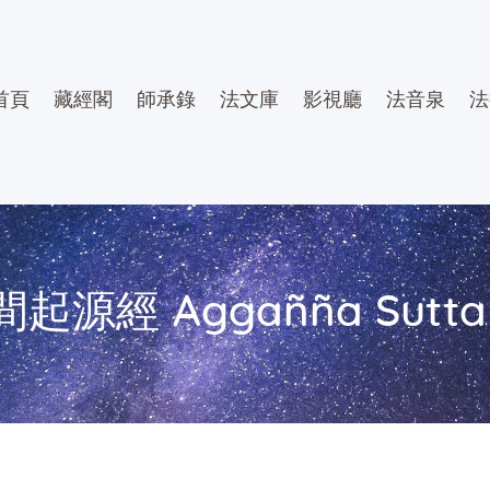
首頁
藏經閣
師承錄
法文庫
影視廳
法音泉
法
起源經 Aggañña Sutta