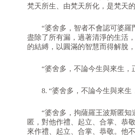
梵天所生、由梵天所化，是梵天的
“婆舍多，智者不會認可婆羅門
盡除了所有漏，過著清淨的生活
的結縛，以圓滿的智慧而得解脫
“婆舍多，不論今生與來生，正
8. “婆舍多，不論今生與來生
“婆舍多，拘薩羅王波斯匿知道
匿，對他作禮、起立、合掌、恭
來作禮、起立、合掌、恭敬。他