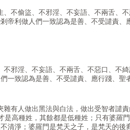
生、不偷盜、不邪淫、不妄語、不兩舌、不
些剎帝利做人們一致認為是善、不受譴責、
不邪淫、不妄語、不兩舌、不惡口、不綺
人們一致認為是善、不受譴責、應行踐、聖
夾雜有人做出黑法與白法，做出受智者譴
門才是高種姓，其餘都是低種姓；只有婆羅
便不清淨；婆羅門是梵天之子，是梵天的後