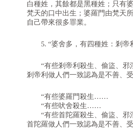
白種姓，其餘都是黑種姓；只有
梵天的口中出生；婆羅門由梵天所
自己帶來很多罪業。
5. “婆舍多，有四種姓：剎帝
“有些剎帝利殺生、偷盜、邪淫
剎帝利做人們一致認為是不善、
“有些婆羅門殺生……
“有些吠舍殺生……
“有些首陀羅殺生、偷盜、邪淫
首陀羅做人們一致認為是不善、