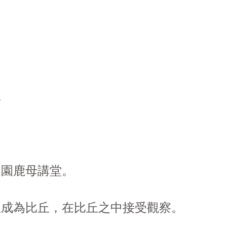
經
園鹿母講堂。
成為比丘，在比丘之中接受觀察。