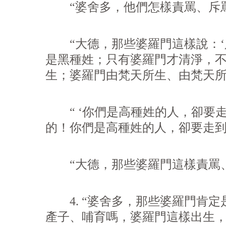
“婆舍多，他們怎樣責罵、斥罵
“大德，那些婆羅門這樣說：‘
是黑種姓；只有婆羅門才清淨，
生；婆羅門由梵天所生、由梵天
“ ‘你們是高種姓的人，卻要
的！你們是高種姓的人，卻要走到
“大德，那些婆羅門這樣責罵、
4. “婆舍多，那些婆羅門肯定
產子、哺育嗎，婆羅門這樣出生，