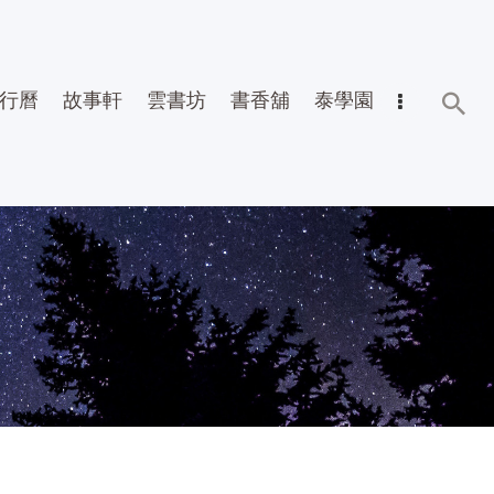
行曆
故事軒
雲書坊
書香舖
泰學園