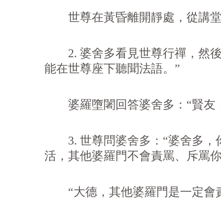
世尊在黃昏離開靜處，從講堂走
2. 婆舍多看見世尊行禪，然後
能在世尊座下聽聞法語。”
婆羅墮闍回答婆舍多：“賢友，
3. 世尊問婆舍多：“婆舍多，
活，其他婆羅門不會責罵、斥罵你
“大德，其他婆羅門是一定會責