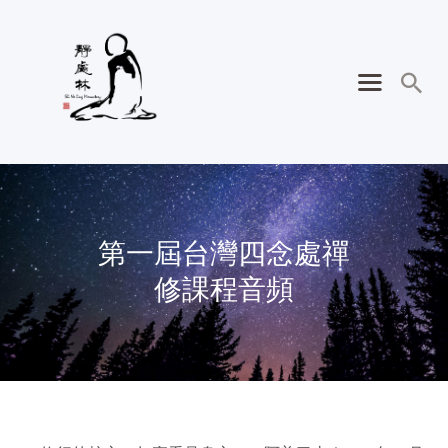
第一屆台灣四念處禪
修課程音頻