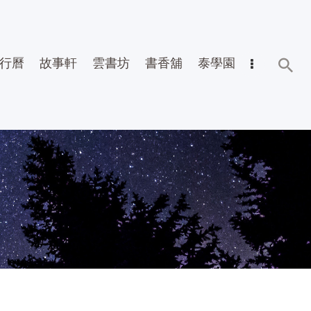
行曆
故事軒
雲書坊
書香舖
泰學園