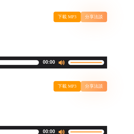
Up/Down
Arrow
下載 MP3
分享法談
keys
to
increase
or
decrease
Use
00:00
volume.
Up/Down
Arrow
下載 MP3
分享法談
keys
to
increase
or
decrease
Use
00:00