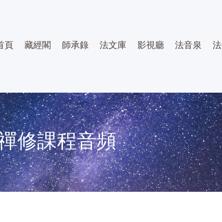
首頁
藏經閣
師承錄
法文庫
影視廳
法音泉
法
禪修課程音頻