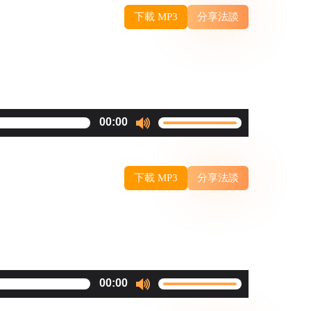
Arrow
下載 MP3
分享法談
keys
to
increase
or
decrease
Use
00:00
volume.
Up/Down
Arrow
下載 MP3
分享法談
keys
to
increase
or
decrease
Use
00:00
volume.
Up/Down