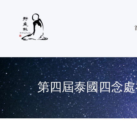
第四屆泰國四念處