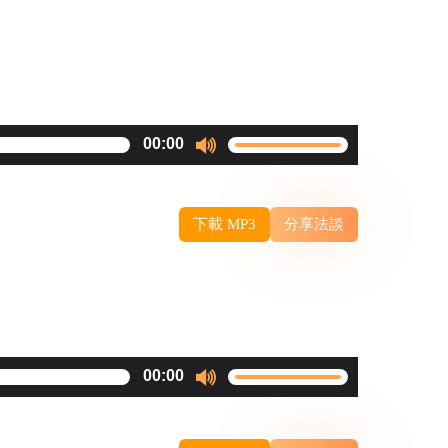
Use
00:00
Up/Down
Arrow
下載 MP3
分享法談
keys
to
increase
or
decrease
Use
00:00
volume.
Up/Down
Arrow