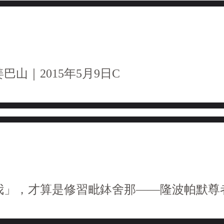
巴山｜2015年5月9日C
我」，才算是修習毗鉢舍那——隆波帕默尊者｜