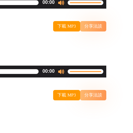
Use
00:00
volume.
Up/Down
Arrow
下載 MP3
分享法談
keys
to
increase
or
decrease
Use
00:00
volume.
Up/Down
Arrow
下載 MP3
分享法談
keys
to
increase
or