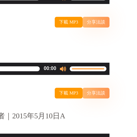
volume.
Up/Down
Arrow
下載 MP3
分享法談
keys
to
increase
or
decrease
Use
00:00
volume.
Up/Down
Arrow
下載 MP3
分享法談
keys
to
increase
2015年5月10日A
or
decrease