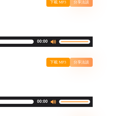
下載 MP3
分享法談
keys
to
increase
or
decrease
Use
00:00
volume.
Up/Down
Arrow
下載 MP3
分享法談
keys
to
increase
or
decrease
Use
00:00
volume.
Up/Down