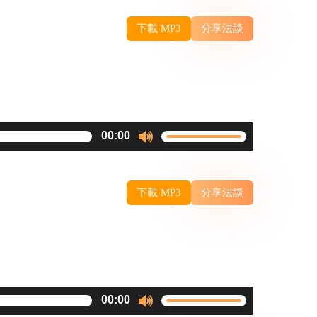
Arrow
下載 MP3
分享法談
keys
to
increase
or
decrease
Use
00:00
volume.
Up/Down
Arrow
下載 MP3
分享法談
keys
to
increase
or
decrease
Use
00:00
volume.