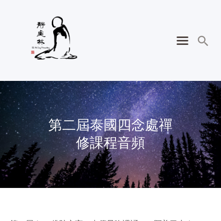
第二屆泰國四念處禪
修課程音頻