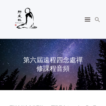
第六屆遠程四念處禪
修課程音頻